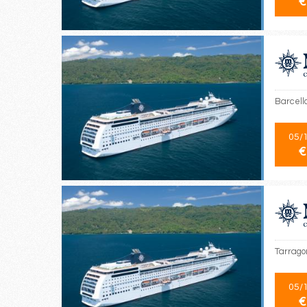
€
Barcello
05/
€
Tarrago
05/
€