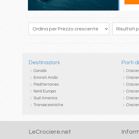
45
46
47
48
49
50
51
52
53
Destinazioni
Porti d
Caraibi
Crocie
Emirati Arabi
Crocie
Mediterraneo
Crocier
Nord Europa
Crocie
Sud America
Crocie
Transoceaniche
Crocie
LeCrociere.net
Inform