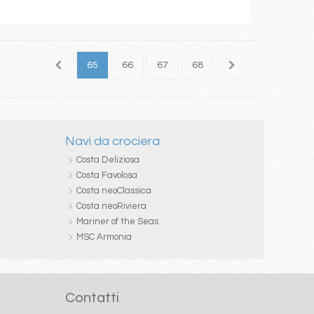
63
64
65
66
67
68
69
70
71
Navi da crociera
Costa Deliziosa
Costa Favolosa
Costa neoClassica
Costa neoRiviera
Mariner of the Seas
MSC Armonia
Contatti