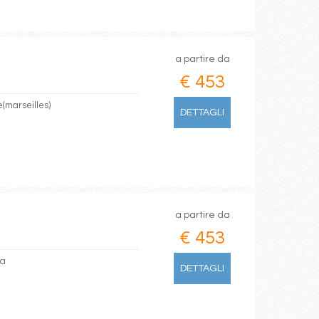
a partire da
€ 453
e(marseilles)
DETTAGLI
a partire da
€ 453
na
DETTAGLI