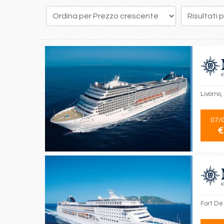
45
46
47
48
49
50
51
52
53
Livorno,
07/
€
Fort De