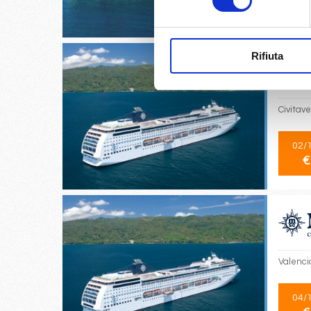
€
Rifiuta
Civitave
02/
€
Valencia
04/