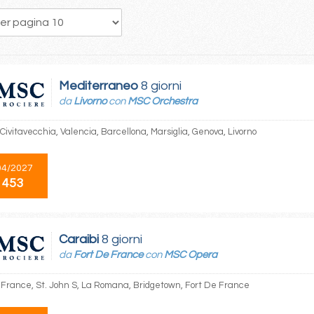
54
55
56
57
58
59
60
61
62
Mediterraneo
8 giorni
da
Livorno
con
MSC Orchestra
 Civitavecchia, Valencia, Barcellona, Marsiglia, Genova, Livorno
04/2027
 453
Caraibi
8 giorni
da
Fort De France
con
MSC Opera
 France, St. John S, La Romana, Bridgetown, Fort De France