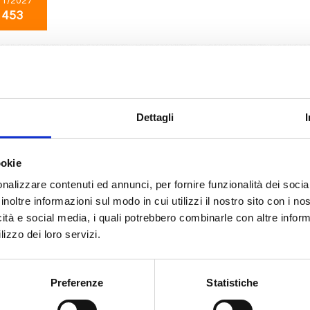
11/2027
 453
Nord Europa
8 giorni
da
Southampton
con
MSC Preziosa
pton, Paris (le havre), Bruges, Amsterdam, Amburgo, Southampton
Dettagli
11/2027
ookie
 453
nalizzare contenuti ed annunci, per fornire funzionalità dei socia
inoltre informazioni sul modo in cui utilizzi il nostro sito con i n
icità e social media, i quali potrebbero combinarle con altre inform
Nord Europa
8 giorni
lizzo dei loro servizi.
da
Paris (le havre)
con
MSC Preziosa
le havre), Bruges, Amsterdam, Amburgo, Southampton, Paris (le havre)
Preferenze
Statistiche
11/2027