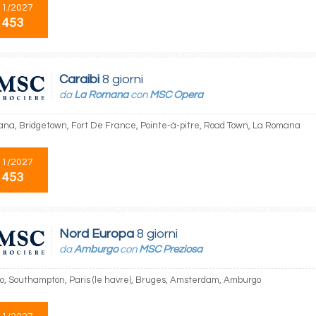
11/2027
 453
Caraibi
8 giorni
da
La Romana
con
MSC Opera
na, Bridgetown, Fort De France, Pointe-à-pitre, Road Town, La Romana
11/2027
 453
Nord Europa
8 giorni
da
Amburgo
con
MSC Preziosa
, Southampton, Paris (le havre), Bruges, Amsterdam, Amburgo