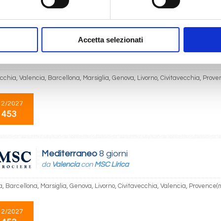
 453
Accetta selezionati
Mediterraneo
8 giorni
da
Civitavecchia
con
MSC Lirica
cchia, Valencia, Barcellona, Marsiglia, Genova, Livorno, Civitavecchia, Prov
12/2027
 453
Mediterraneo
8 giorni
da
Valencia
con
MSC Lirica
, Barcellona, Marsiglia, Genova, Livorno, Civitavecchia, Valencia, Provence(
12/2027