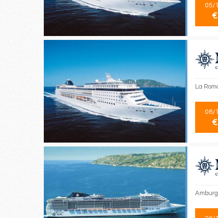
05/
€
La Roma
08/
€
Amburgo