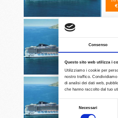
26/
€
Southam
Consenso
28/
Questo sito web utilizza i c
€
Utilizziamo i cookie per perso
nostro traffico. Condividiamo 
di analisi dei dati web, pubbl
che hanno raccolto dal tuo uti
Selezione
Paris (
Necessari
del
consenso
29/