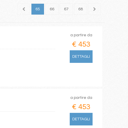
63
64
65
66
67
68
69
70
71
a partire da
€ 453
DETTAGLI
a partire da
€ 453
DETTAGLI