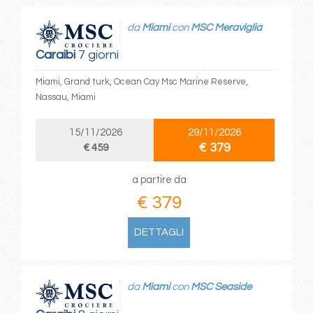
da
Miami
con
MSC Meraviglia
Caraibi
7 giorni
Miami, Grand turk, Ocean Cay Msc Marine Reserve,
Nassau, Miami
15/11/2026
29/11/2026
€ 379
€ 459
a partire da
€ 379
DETTAGLI
da
Miami
con
MSC Seaside