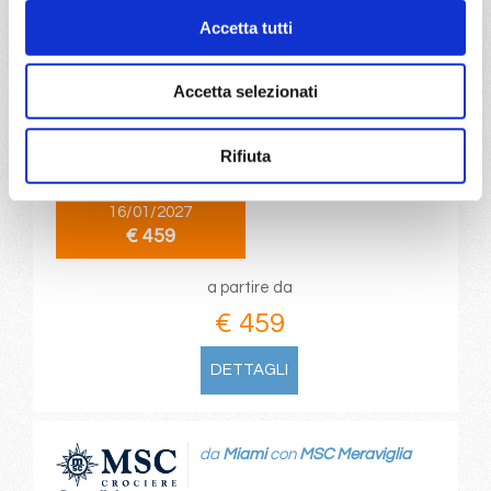
Accetta tutti
da
Miami
con
MSC Meraviglia
Caraibi
9 giorni
Accetta selezionati
Miami, Philipsburg, St. John S, Hue/danang(chan may),
Rifiuta
Puerto Plata, Miami
16/01/2027
€ 459
a partire da
€ 459
DETTAGLI
da
Miami
con
MSC Meraviglia