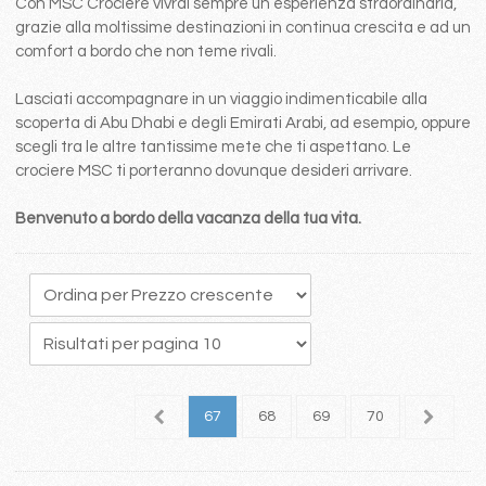
Con MSC Crociere vivrai sempre un esperienza straordinaria,
grazie alla moltissime destinazioni in continua crescita e ad un
comfort a bordo che non teme rivali.
Lasciati accompagnare in un viaggio indimenticabile alla
scoperta di Abu Dhabi e degli Emirati Arabi, ad esempio, oppure
scegli tra le altre tantissime mete che ti aspettano. Le
crociere MSC ti porteranno dovunque desideri arrivare.
Benvenuto a bordo della vacanza della tua vita.
3
64
65
66
67
68
69
70
71
7