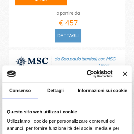
a partire da
€ 457
DETTAGLI
da
Sao paulo (santos)
con
MSC
Lirica
Sud America
7 giorni
Sao paulo (santos), Itajai, Ilhabela, Rio De Janeiro, Buzios,
Paranagua
Consenso
Dettagli
Informazioni sui cookie
06/12/2026
€ 459
Questo sito web utilizza i cookie
Utilizziamo i cookie per personalizzare contenuti ed
a partire da
annunci, per fornire funzionalità dei social media e per