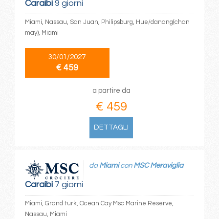
Caraibi
9 giorni
Miami, Nassau, San Juan, Philipsburg, Hue/danang(chan
may), Miami
30/01/2027
€ 459
a partire da
€ 459
DETTAGLI
da
Miami
con
MSC Meraviglia
Caraibi
7 giorni
Miami, Grand turk, Ocean Cay Msc Marine Reserve,
Nassau, Miami