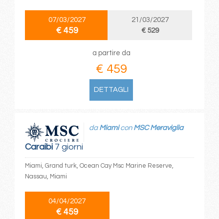
07/03/2027
21/03/2027
€ 459
€ 529
a partire da
€ 459
DETTAGLI
da
Miami
con
MSC Meraviglia
Caraibi
7 giorni
Miami, Grand turk, Ocean Cay Msc Marine Reserve,
Nassau, Miami
04/04/2027
€ 459