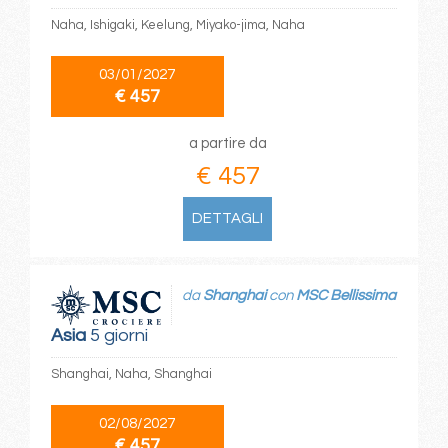
Naha, Ishigaki, Keelung, Miyako-jima, Naha
03/01/2027
€ 457
a partire da
€ 457
DETTAGLI
da
Shanghai
con
MSC Bellissima
Asia
5 giorni
Shanghai, Naha, Shanghai
02/08/2027
€ 457