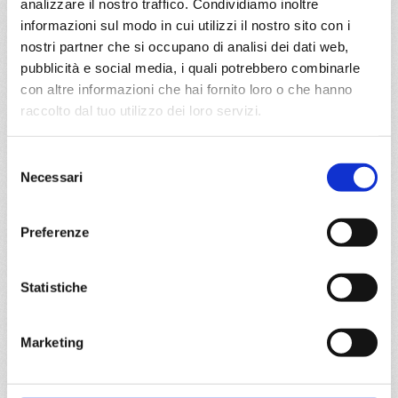
€ 459
analizzare il nostro traffico. Condividiamo inoltre
informazioni sul modo in cui utilizzi il nostro sito con i
DETTAGLI
nostri partner che si occupano di analisi dei dati web,
pubblicità e social media, i quali potrebbero combinarle
con altre informazioni che hai fornito loro o che hanno
da
Miami
con
MSC Meraviglia
raccolto dal tuo utilizzo dei loro servizi.
Caraibi
9 giorni
Selezione
Necessari
Miami, Philipsburg, Basseterre, Hue/danang(chan may),
del
Amber Cove Dominican Rep, Miami
consenso
Preferenze
02/01/2027
€ 459
Statistiche
a partire da
€ 459
Marketing
DETTAGLI