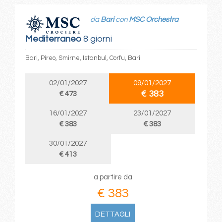
da
Bari
con
MSC Orchestra
Mediterraneo
8 giorni
Bari, Pireo, Smirne, Istanbul, Corfu, Bari
02/01/2027
09/01/2027
€ 383
€ 473
16/01/2027
23/01/2027
€ 383
€ 383
30/01/2027
€ 413
a partire da
€ 383
DETTAGLI