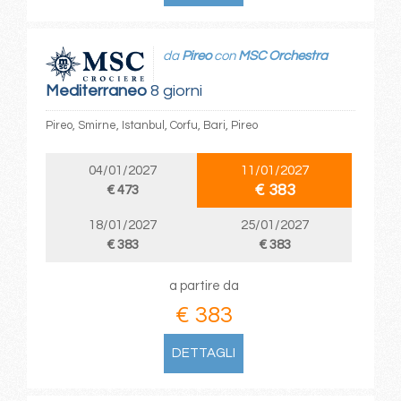
da
Pireo
con
MSC Orchestra
Mediterraneo
8 giorni
Pireo, Smirne, Istanbul, Corfu, Bari, Pireo
04/01/2027
11/01/2027
€ 383
€ 473
18/01/2027
25/01/2027
€ 383
€ 383
a partire da
€ 383
DETTAGLI