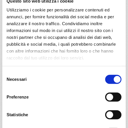
Questo sito web utilizza i cookie
Tarragona, Ajaccio, Civitavecchia, Corfu, Bari, Trieste
Utilizziamo i cookie per personalizzare contenuti ed
annunci, per fornire funzionalità dei social media e per
16/04/2027
analizzare il nostro traffico. Condividiamo inoltre
€ 469
informazioni sul modo in cui utilizzi il nostro sito con i
nostri partner che si occupano di analisi dei dati web,
a partire da
pubblicità e social media, i quali potrebbero combinarle
€ 469
con altre informazioni che hai fornito loro o che hanno
raccolto dal tuo utilizzo dei loro servizi.
DETTAGLI
Selezione
Necessari
del
da
Valencia
con
MSC Orchestra
consenso
Mediterraneo
7 giorni
Preferenze
Valencia, Barcellona, Marsiglia, Genova, Livorno, Valencia
Statistiche
14/11/2026