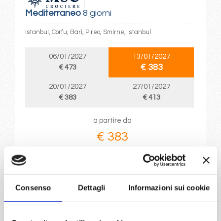
Mediterraneo
8 giorni
Istanbul, Corfu, Bari, Pireo, Smirne, Istanbul
06/01/2027
13/01/2027
€ 383
€ 473
20/01/2027
27/01/2027
€ 383
€ 413
a partire da
€ 383
DETTAGLI
Consenso
Dettagli
Informazioni sui cookie
da
Tarragona
con
MSC
Splendida
Transoceaniche
7 giorni