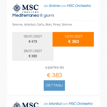
da
Smirne
con
MSC Orchestra
Mediterraneo
8 giorni
Smirne, Istanbul, Corfu, Bari, Pireo, Smirne
05/01/2027
12/01/2027
€ 383
€ 473
26/01/2027
€ 383
a partire da
€ 383
DETTAGLI
da
Istanbul
con
MSC Orchestra