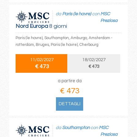
da
Paris (le havre)
con
MSC
Preziosa
Nord Europa
8 giorni
Paris (le havre), Southampton, Amburgo, Amsterdam -
rotterdam, Bruges, Paris (le havre), Cherbourg
11/02/2027
18/02/2027
€ 473
€ 473
a partire da
€ 473
DETTAGLI
da
Southampton
con
MSC
Preziosa