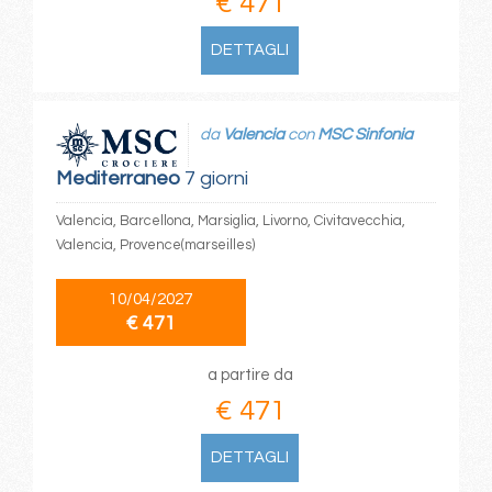
€ 471
DETTAGLI
da
Valencia
con
MSC Sinfonia
Mediterraneo
7 giorni
Valencia, Barcellona, Marsiglia, Livorno, Civitavecchia,
Valencia, Provence(marseilles)
10/04/2027
€ 471
a partire da
€ 471
DETTAGLI