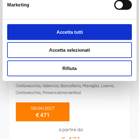
€ 471
Marketing
a partire da
€ 471
Accetta tutti
DETTAGLI
Accetta selezionati
da
Civitavecchia
con
MSC
Rifiuta
Sinfonia
Mediterraneo
7 giorni
Civitavecchia, Valencia, Barcellona, Marsiglia, Livorno,
Civitavecchia, Provence(marseilles)
08/04/2027
€ 471
a partire da