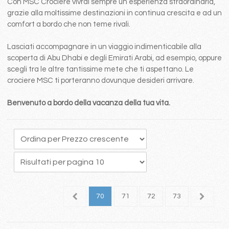
Con MSC Crociere vivrai sempre un esperienza straordinaria,
grazie alla moltissime destinazioni in continua crescita e ad un
comfort a bordo che non teme rivali.
Lasciati accompagnare in un viaggio indimenticabile alla
scoperta di Abu Dhabi e degli Emirati Arabi, ad esempio, oppure
scegli tra le altre tantissime mete che ti aspettano. Le
crociere MSC ti porteranno dovunque desideri arrivare.
Benvenuto a bordo della vacanza della tua vita.
6
67
68
69
70
71
72
73
74
7