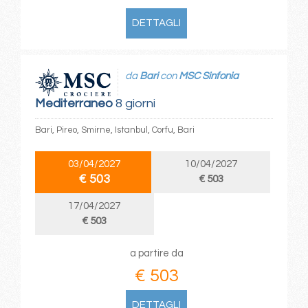
DETTAGLI
da
Bari
con
MSC Sinfonia
Mediterraneo
8 giorni
Bari, Pireo, Smirne, Istanbul, Corfu, Bari
03/04/2027
10/04/2027
€ 503
€ 503
17/04/2027
€ 503
a partire da
€ 503
DETTAGLI