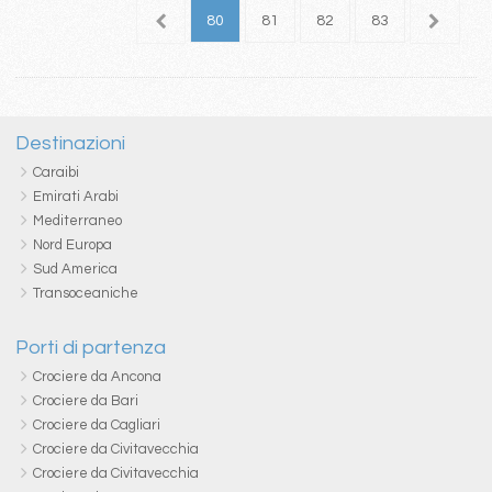
6
77
78
79
80
81
82
83
84
8
Destinazioni
Caraibi
Emirati Arabi
Mediterraneo
Nord Europa
Sud America
Transoceaniche
Porti di partenza
Crociere da Ancona
Crociere da Bari
Crociere da Cagliari
Crociere da Civitavecchia
Crociere da Civitavecchia