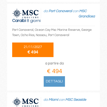
da
Port Canaveral
con
MSC
Grandiosa
Caraibi
8 giorni
Port Canaveral, Ocean Cay Msc Marine Reserve, George
Town, Ocho Rios, Nassau, Port Canaveral
21/11/2027
€ 494
a partire da
€ 494
DETTAGLI
da
Miami
con
MSC Seaside