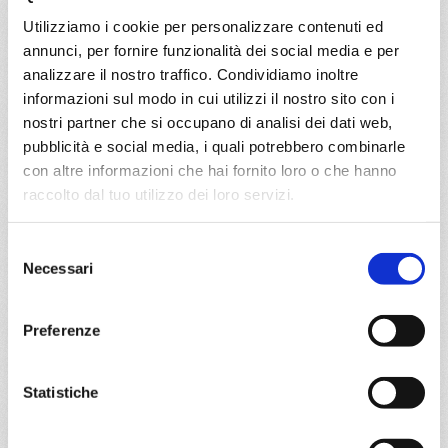
Utilizziamo i cookie per personalizzare contenuti ed
14/11/2027
annunci, per fornire funzionalità dei social media e per
€ 497
analizzare il nostro traffico. Condividiamo inoltre
informazioni sul modo in cui utilizzi il nostro sito con i
a partire da
nostri partner che si occupano di analisi dei dati web,
€ 497
pubblicità e social media, i quali potrebbero combinarle
con altre informazioni che hai fornito loro o che hanno
DETTAGLI
raccolto dal tuo utilizzo dei loro servizi.
Selezione
da
Genova
con
MSC Orchestra
Necessari
del
consenso
Mediterraneo
7 giorni
Preferenze
Genova, Marsiglia, Tarragona, Valencia, Barcellona,
Marsiglia, Genova, Tarragona
Statistiche
28/10/2026
€ 501