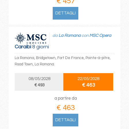
€ 457
DETTAGLI
da
La Romana
con
MSC Opera
Caraibi
8 giorni
La Romana, Bridgetown, Fort De France, Pointe-à-pitre,
Road Town, La Romana
08/05/2028
22/05/2028
€ 463
€ 493
a partire da
€ 463
DETTAGLI