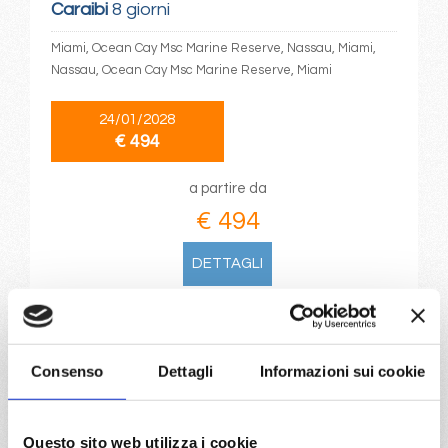
Caraibi
8 giorni
Miami, Ocean Cay Msc Marine Reserve, Nassau, Miami,
Nassau, Ocean Cay Msc Marine Reserve, Miami
24/01/2028
€ 494
a partire da
€ 494
DETTAGLI
da
Venezia
con
MSC Lirica
Consenso
Dettagli
Informazioni sui cookie
Mediterraneo
10 giorni
Venezia, Corfu, Civitavecchia, Valencia, Barcellona,
Questo sito web utilizza i cookie
Marsiglia, Genova, Provence(marseilles)