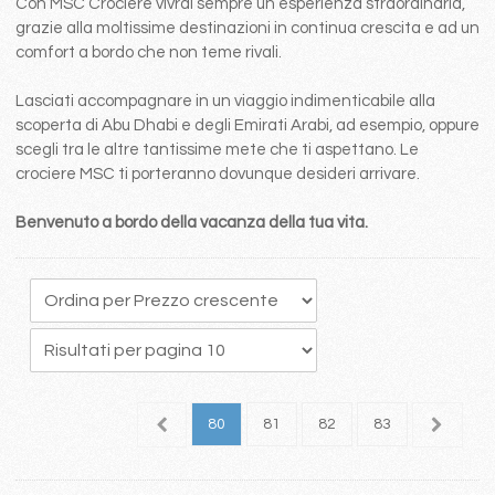
Con MSC Crociere vivrai sempre un esperienza straordinaria,
grazie alla moltissime destinazioni in continua crescita e ad un
comfort a bordo che non teme rivali.
Lasciati accompagnare in un viaggio indimenticabile alla
scoperta di Abu Dhabi e degli Emirati Arabi, ad esempio, oppure
scegli tra le altre tantissime mete che ti aspettano. Le
crociere MSC ti porteranno dovunque desideri arrivare.
Benvenuto a bordo della vacanza della tua vita.
6
77
78
79
80
81
82
83
84
8