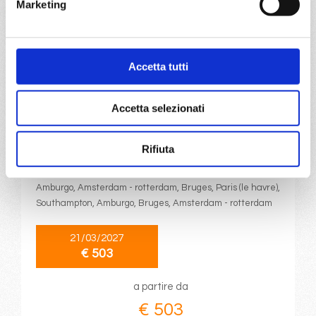
Marketing
a partire da
€ 501
Accetta tutti
DETTAGLI
Accetta selezionati
da
Amburgo
con
MSC Preziosa
Rifiuta
Nord Europa
8 giorni
Amburgo, Amsterdam - rotterdam, Bruges, Paris (le havre),
Southampton, Amburgo, Bruges, Amsterdam - rotterdam
21/03/2027
€ 503
a partire da
€ 503