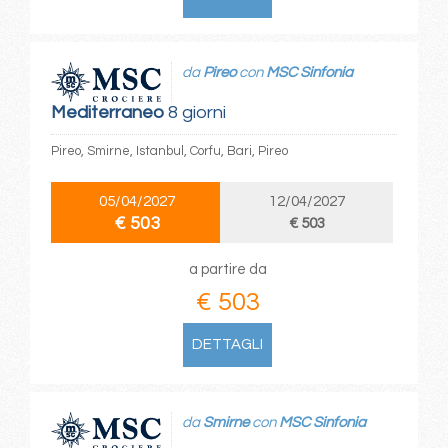
da
Pireo
con
MSC Sinfonia
Mediterraneo
8 giorni
Pireo, Smirne, Istanbul, Corfu, Bari, Pireo
05/04/2027
12/04/2027
€ 503
€ 503
a partire da
€ 503
DETTAGLI
da
Smirne
con
MSC Sinfonia