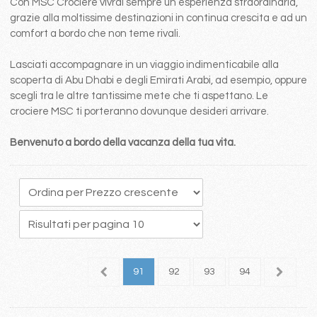
Con MSC Crociere vivrai sempre un esperienza straordinaria,
grazie alla moltissime destinazioni in continua crescita e ad un
comfort a bordo che non teme rivali.
Lasciati accompagnare in un viaggio indimenticabile alla
scoperta di Abu Dhabi e degli Emirati Arabi, ad esempio, oppure
scegli tra le altre tantissime mete che ti aspettano. Le
crociere MSC ti porteranno dovunque desideri arrivare.
Benvenuto a bordo della vacanza della tua vita.
7
88
89
90
91
92
93
94
95
9