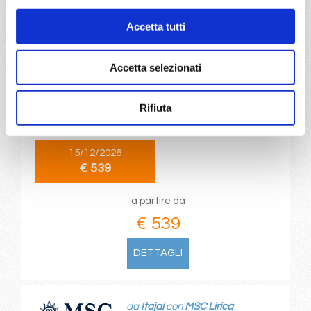
Accetta tutti
da
Civitavecchia
con
MSC
Magnifica
Mediterraneo
11 giorni
Accetta selezionati
Civitavecchia, Genova, Marsiglia, Barcellona, Siviglia
(cadice), Casablanca, Malaga, Alicante, Civitavecchia,
Rifiuta
Provence(marseilles)
15/12/2026
€ 539
a partire da
€ 539
DETTAGLI
da
Itajai
con
MSC Lirica