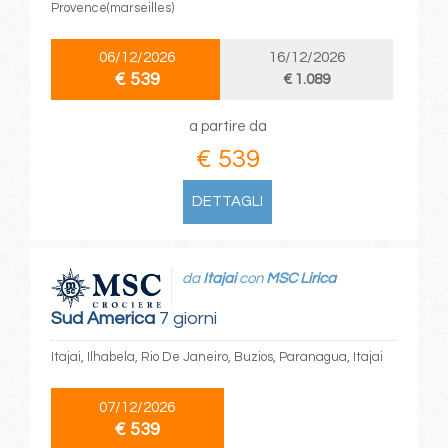
Provence(marseilles)
06/12/2026
16/12/2026
€ 539
€ 1.089
a partire da
€ 539
DETTAGLI
da
Itajai
con
MSC Lirica
Sud America
7 giorni
Itajai, Ilhabela, Rio De Janeiro, Buzios, Paranagua, Itajai
07/12/2026
€ 539