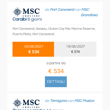
da
Port Canaveral
con
MSC
Grandiosa
Caraibi
8 giorni
Port Canaveral, Nassau, Ocean Cay Msc Marine Reserve,
Puerto Plata, Port Canaveral
05/06/2027
19/06/2027
€ 534
€ 574
a partire da
€ 534
DETTAGLI
da
Tarragona
con
MSC Musica