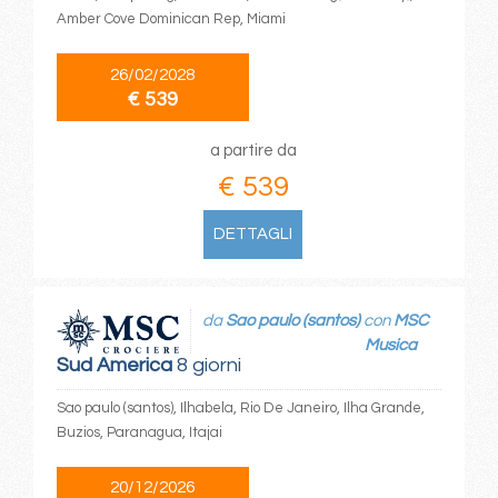
Amber Cove Dominican Rep, Miami
26/02/2028
€ 539
a partire da
€ 539
DETTAGLI
da
Sao paulo (santos)
con
MSC
Musica
Sud America
8 giorni
Sao paulo (santos), Ilhabela, Rio De Janeiro, Ilha Grande,
Buzios, Paranagua, Itajai
20/12/2026