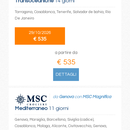
Transoceaniche
14 giorni
Tarragona, Casablanca, Tenerife, Salvador de bahia, Rio
De Janeiro
29/10/2026
€ 535
a partire da
€ 535
DETTAGLI
da
Genova
con
MSC Magnifica
Mediterraneo
11 giorni
Genova, Marsiglia, Barcellona, Siviglia (cadice),
Casablanca, Malaga, Alicante, Civitavecchia, Genova,