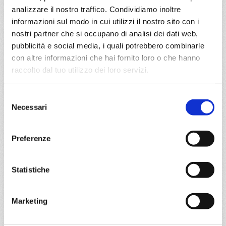
€ 539
analizzare il nostro traffico. Condividiamo inoltre
informazioni sul modo in cui utilizzi il nostro sito con i
DETTAGLI
nostri partner che si occupano di analisi dei dati web,
pubblicità e social media, i quali potrebbero combinarle
con altre informazioni che hai fornito loro o che hanno
da
Rio De Janeiro
con
MSC
raccolto dal tuo utilizzo dei loro servizi.
Lirica
Sud America
7 giorni
Selezione
Rio De Janeiro, Buzios, Paranagua, Itajai, Ilhabela, Rio De
Necessari
del
Janeiro
consenso
Preferenze
09/12/2026
€ 539
Statistiche
a partire da
€ 539
Marketing
DETTAGLI