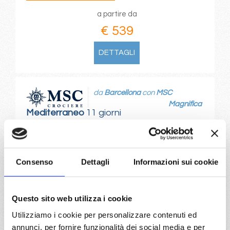
a partire da
€ 539
DETTAGLI
da
Barcellona
con
MSC
Magnifica
Mediterraneo
11 giorni
Barcellona, Siviglia (cadice), Casablanca, Malaga,
Alicante, Civitavecchia, Genova, Marsiglia, Barcellona,
Provence(marseilles)
Consenso
Dettagli
Informazioni sui cookie
08/12/2026
18/12/2026
€ 539
€ 1.089
Questo sito web utilizza i cookie
Utilizziamo i cookie per personalizzare contenuti ed
a partire da
annunci, per fornire funzionalità dei social media e per