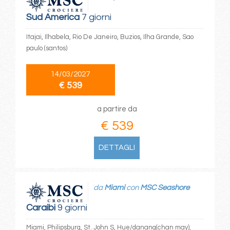
Sud America
7 giorni
Itajai, Ilhabela, Rio De Janeiro, Buzios, Ilha Grande, Sao
paulo (santos)
14/03/2027
€ 539
a partire da
€ 539
DETTAGLI
da
Miami
con
MSC Seashore
Caraibi
9 giorni
Miami, Philipsburg, St. John S, Hue/danang(chan may),