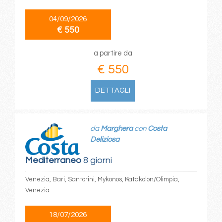
04/09/2026
€ 550
a partire da
€ 550
DETTAGLI
da
Marghera
con
Costa
Deliziosa
Mediterraneo
8 giorni
Venezia, Bari, Santorini, Mykonos, Katakolon/Olimpia,
Venezia
18/07/2026