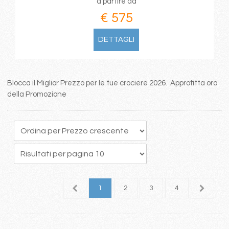
a partire da
€ 575
DETTAGLI
Blocca il Miglior Prezzo per le tue crociere 2026. Approfitta ora
della Promozione
1
2
3
4
5