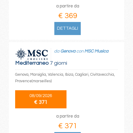
a partire da
€ 369
DETTAGLI
da
Genova
con
MSC Musica
Mediterraneo
7 giorni
Genova, Marsiglia, Valencia, Ibiza, Cagliari, Civitavecchia,
Provence(marseilles)
08/09/2026
€ 371
a partire da
€ 371