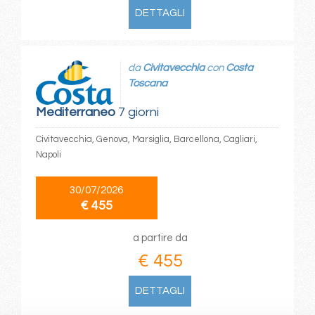
DETTAGLI
da
Civitavecchia
con
Costa
Toscana
Mediterraneo
7 giorni
Civitavecchia, Genova, Marsiglia, Barcellona, Cagliari,
Napoli
30/07/2026
€ 455
a partire da
€ 455
DETTAGLI