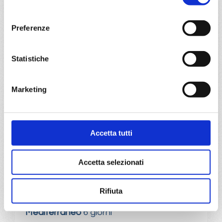
consenso
Mediterraneo
8 giorni
Preferenze
Venezia, Bari, Corfù, Zacinto, Argostoli/Cefalonia, Bar,
RIJEKA, Venezia
Statistiche
11/07/2026
€ 500
Marketing
a partire da
€ 500
Accetta tutti
DETTAGLI
Accetta selezionati
da
Taranto
con
Costa Fascinosa
Rifiuta
Mediterraneo
6 giorni