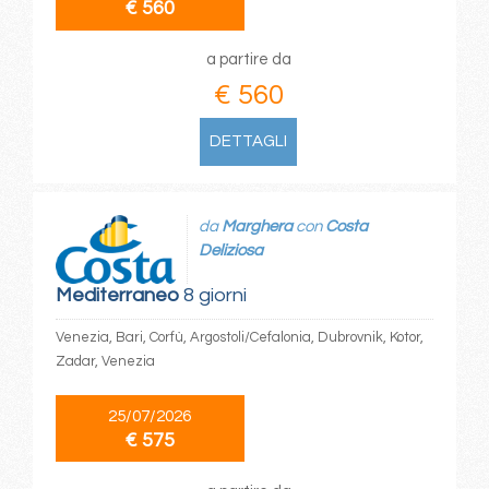
€ 560
a partire da
€ 560
DETTAGLI
da
Marghera
con
Costa
Deliziosa
Mediterraneo
8 giorni
Venezia, Bari, Corfù, Argostoli/Cefalonia, Dubrovnik, Kotor,
Zadar, Venezia
25/07/2026
€ 575