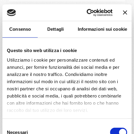
da
Istanbul
con
Costa Fortuna
Consenso
Dettagli
Informazioni sui cookie
Mediterraneo
6 giorni
Istanbul, Mykonos, Creta, Rodi, Santorini, Atene/Pireo
Questo sito web utilizza i cookie
06/09/2026
Utilizziamo i cookie per personalizzare contenuti ed
€ 480
annunci, per fornire funzionalità dei social media e per
analizzare il nostro traffico. Condividiamo inoltre
a partire da
informazioni sul modo in cui utilizzi il nostro sito con i
€ 480
nostri partner che si occupano di analisi dei dati web,
pubblicità e social media, i quali potrebbero combinarle
DETTAGLI
con altre informazioni che hai fornito loro o che hanno
raccolto dal tuo utilizzo dei loro servizi.
da
Marghera
con
Costa
Selezione
Deliziosa
Necessari
del