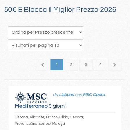
50€ E Blocca il Miglior Prezzo 2026
1
2
3
4
5
da
Lisbona
con
MSC Opera
Mediterraneo
9 giorni
Lisbona, Alicante, Mahon, Olbia, Genova,
Provence(marseilles), Malaga