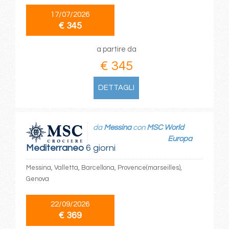
17/07/2026
€ 345
a partire da
€ 345
DETTAGLI
da
Messina
con
MSC World
Europa
Mediterraneo
6 giorni
Messina, Valletta, Barcellona, Provence(marseilles),
Genova
22/09/2026
€ 369