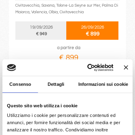
Civitavecchia, Savona, Tolone-La Seyne sur Mer, Palma Di
Maiorca, Valencia, Olbia, Civitavecchia
19/09/2026
26/09/2026
€ 899
€ 949
a partire da
€ 899
DETTAGLI
Consenso
Dettagli
Informazioni sui cookie
da
Savona
con
Costa Pacifica
Questo sito web utilizza i cookie
Mediterraneo
8 giorni
Utilizziamo i cookie per personalizzare contenuti ed
annunci, per fornire funzionalità dei social media e per
Savona, Tolone-La Seyne sur Mer, Palma Di Maiorca,
analizzare il nostro traffico. Condividiamo inoltre
Valencia, Olbia, Civitavecchia, Savona