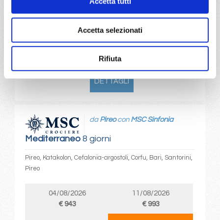
Accetta tutti
18/08/2026
25/08/2026
€ 903
€ 953
Accetta selezionati
a partire da
€ 903
Rifiuta
DETTAGLI
da
Pireo
con
MSC Sinfonia
Mediterraneo
8 giorni
Pireo, Katakolon, Cefalonia-argostoli, Corfu, Bari, Santorini,
Pireo
04/08/2026
11/08/2026
€ 943
€ 993