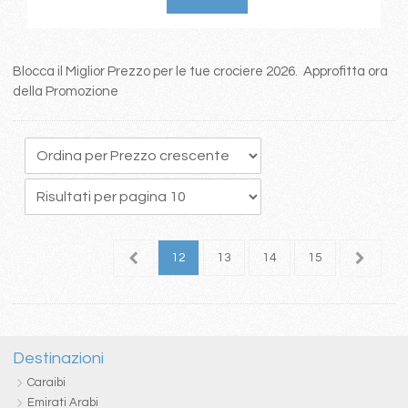
Blocca il Miglior Prezzo per le tue crociere 2026. Approfitta ora
della Promozione
8
9
10
11
12
13
14
15
16
1
Destinazioni
Caraibi
Emirati Arabi