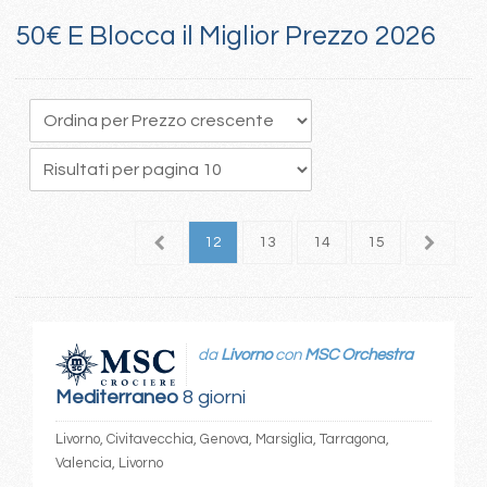
50€ E Blocca il Miglior Prezzo 2026
8
9
10
11
12
13
14
15
16
1
da
Livorno
con
MSC Orchestra
Mediterraneo
8 giorni
Livorno, Civitavecchia, Genova, Marsiglia, Tarragona,
Valencia, Livorno