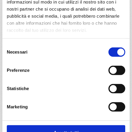
informazioni sul modo in cui utilizzi il nostro sito con i
nostri partner che si occupano di analisi dei dati web,
20/09/2026
27/09/2026
pubblicità e social media, i quali potrebbero combinarle
€ 899
€ 949
con altre informazioni che hai fornito loro o che hanno
raccolto dal tuo utilizzo dei loro servizi.
a partire da
€ 899
Selezione
Necessari
del
DETTAGLI
consenso
Preferenze
da
Civitavecchia
con
MSC
Orchestra
Mediterraneo
8 giorni
Statistiche
Civitavecchia, Genova, Marsiglia, Tarragona, Valencia,
Livorno, Civitavecchia, Provence(marseilles)
Marketing
04/08/2026
11/08/2026
€ 963
€ 1.003