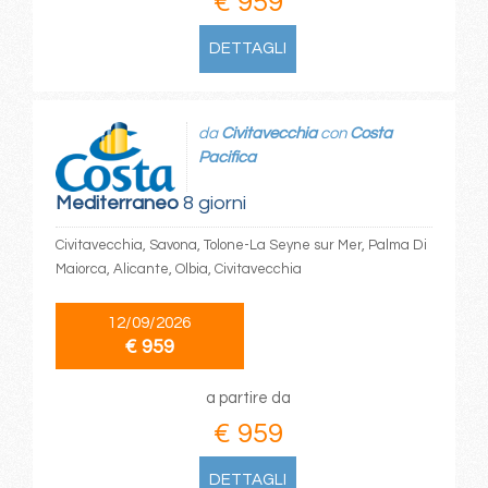
€ 959
DETTAGLI
da
Civitavecchia
con
Costa
Pacifica
Mediterraneo
8 giorni
Civitavecchia, Savona, Tolone-La Seyne sur Mer, Palma Di
Maiorca, Alicante, Olbia, Civitavecchia
12/09/2026
€ 959
a partire da
€ 959
DETTAGLI