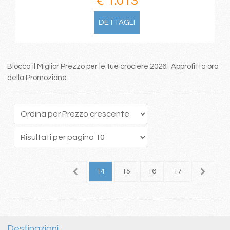
€ 1.013
DETTAGLI
Blocca il Miglior Prezzo per le tue crociere 2026. Approfitta ora
della Promozione
0
11
12
13
14
15
16
17
18
1
Destinazioni