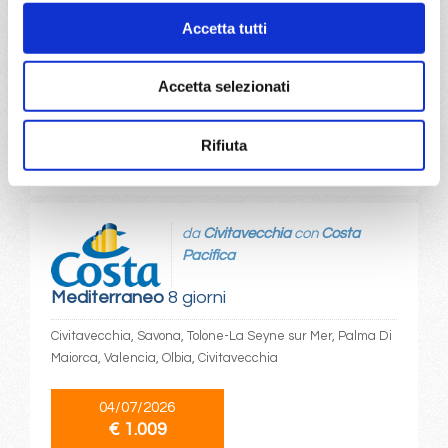
22/07/2026
Accetta tutti
€ 1.099
a partire da
Accetta selezionati
€ 999
Rifiuta
DETTAGLI
da
Civitavecchia
con
Costa
Pacifica
Mediterraneo
8 giorni
Civitavecchia, Savona, Tolone-La Seyne sur Mer, Palma Di
Maiorca, Valencia, Olbia, Civitavecchia
04/07/2026
€ 1.009