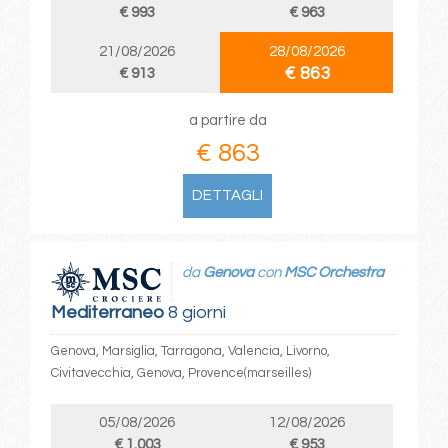
€ 993
€ 963
21/08/2026
28/08/2026
€ 863
€ 913
a partire da
€ 863
DETTAGLI
da
Genova
con
MSC Orchestra
Mediterraneo
8 giorni
Genova, Marsiglia, Tarragona, Valencia, Livorno,
Civitavecchia, Genova, Provence(marseilles)
05/08/2026
12/08/2026
€ 1.003
€ 953