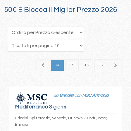
50€ E Blocca il Miglior Prezzo 2026
0
11
12
13
14
15
16
17
18
1
da
Brindisi
con
MSC Armonia
Mediterraneo
8 giorni
Brindisi, Split croatia, Venezia, Dubrovnik, Corfu, Kotor,
Brindisi