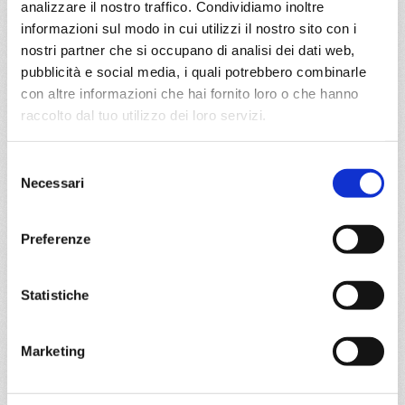
27/08/2026
analizzare il nostro traffico. Condividiamo inoltre
€ 903
informazioni sul modo in cui utilizzi il nostro sito con i
nostri partner che si occupano di analisi dei dati web,
a partire da
pubblicità e social media, i quali potrebbero combinarle
€ 903
con altre informazioni che hai fornito loro o che hanno
raccolto dal tuo utilizzo dei loro servizi.
DETTAGLI
Selezione
Necessari
del
da
Atene (Pireo)
con
Costa
consenso
Fascinosa
Preferenze
Mediterraneo
8 giorni
Statistiche
Atene (Pireo), La Valletta, Catania, Taranto, Argostoli,
Mykonos, Atene (Pireo)
Marketing
01/07/2026
08/07/2026
€ 999
€ 1.029