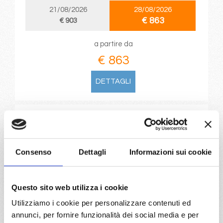
21/08/2026
28/08/2026
€ 863
€ 903
a partire da
€ 863
DETTAGLI
da
Valencia
con
MSC Musica
Mediterraneo
8 giorni
Consenso
Dettagli
Informazioni sui cookie
Valencia, Ibiza, Cagliari, Civitavecchia, Genova, Marsiglia,
Valencia, Provence(marseilles)
Questo sito web utilizza i cookie
13/08/2026
20/08/2026
Utilizziamo i cookie per personalizzare contenuti ed
€ 1.003
€ 953
annunci, per fornire funzionalità dei social media e per