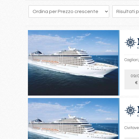
1
2
3
4
Cagliari
09/
€
Civitave