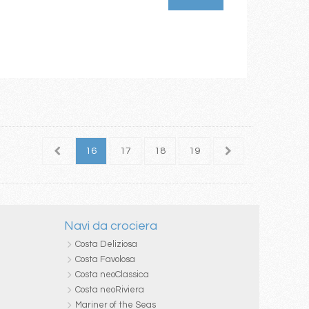
14
15
16
17
18
19
20
21
22
Navi da crociera
Costa Deliziosa
Costa Favolosa
Costa neoClassica
Costa neoRiviera
Mariner of the Seas