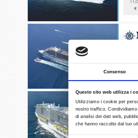
11/
€
Kusadas
03/
Consenso
€
Questo sito web utilizza i c
Utilizziamo i cookie per perso
nostro traffico. Condividiamo 
di analisi dei dati web, pubbl
che hanno raccolto dal tuo uti
Civitave