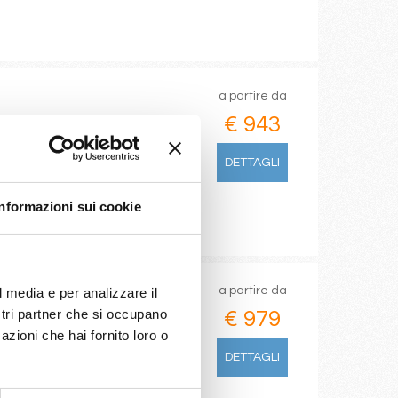
a partire da
€ 943
DETTAGLI
/08/2026
Informazioni sui cookie
€ 943
a partire da
l media e per analizzare il
ostri partner che si occupano
€ 979
azioni che hai fornito loro o
DETTAGLI