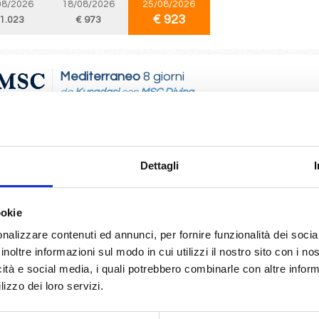
08/2026
18/08/2026
25/08/2026
€ 923
 1.023
€ 973
Mediterraneo
8 giorni
da
Kusadasi
con
MSC Divina
i, Mormugao, Napoli, Civitavecchia, Mykonos, Kusadasi
08/2026
10/08/2026
17/08/2026
24/08/2026
31
Dettagli
 1.023
€ 1.073
€ 1.043
€ 993
ookie
Mediterraneo
8 giorni
nalizzare contenuti ed annunci, per fornire funzionalità dei socia
da
Civitavecchia
con
Costa Smeralda
inoltre informazioni sul modo in cui utilizzi il nostro sito con i n
icità e social media, i quali potrebbero combinarle con altre inform
lizzo dei loro servizi.
cchia, Savona, Marsiglia, Barcellona, Ibiza, Palermo, Civitavecchia