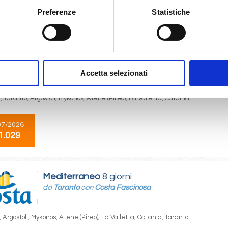
09/2026
25/09/2026
Preferenze
Statistiche
€ 979
 1.029
Mediterraneo
8 giorni
da
Catania
con
Costa Fascinosa
Accetta selezionati
 Taranto, Argostoli, Mykonos, Atene (Pireo), La Valletta, Catania
07/2026
1.029
Mediterraneo
8 giorni
da
Taranto
con
Costa Fascinosa
 Argostoli, Mykonos, Atene (Pireo), La Valletta, Catania, Taranto