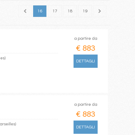
14
15
16
17
18
19
20
21
22
a partire da
€ 883
les)
DETTAGLI
a partire da
€ 883
arseilles)
DETTAGLI