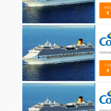
05/
€ 
Catania,
11/
€ 
Atene (P