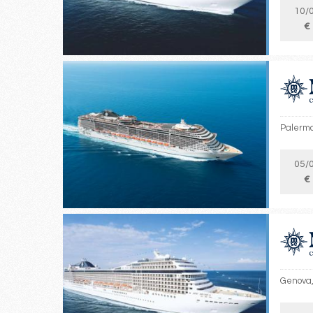
10/
€
Palermo,
05/
€
Genova, 