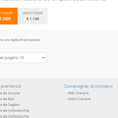
07/2026
29/07/2026
1.049
€ 1.199
itta ora della Promozione
5
6
7
8
9
10
11
12
13
i partenza
Compagnie di crociera
re da Ancona
MSC Crociere
re da Bari
Costa Crociere
e da Cagliari
re da Civitavecchia
re da Civitavecchia