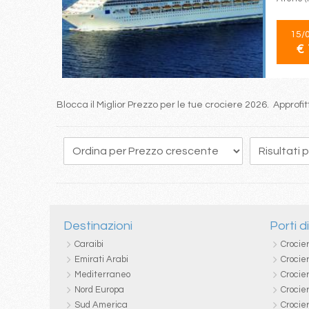
15/
€ 
Blocca il Miglior Prezzo per le tue crociere 2026. Approf
1
2
3
4
Destinazioni
Porti d
Caraibi
Crocie
Emirati Arabi
Crocie
Mediterraneo
Crocier
Nord Europa
Crocie
Sud America
Crocie