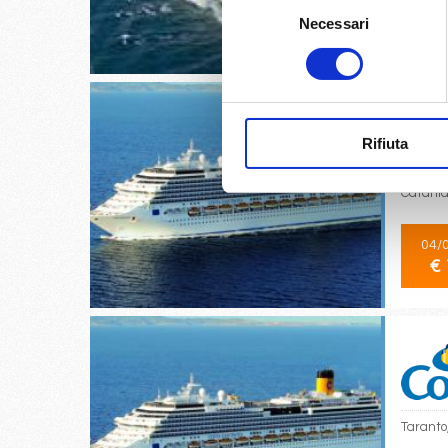
Selezione
18/
Necessari
del
€
consenso
Rifiuta
Catania,
04/
€ 
Taranto,