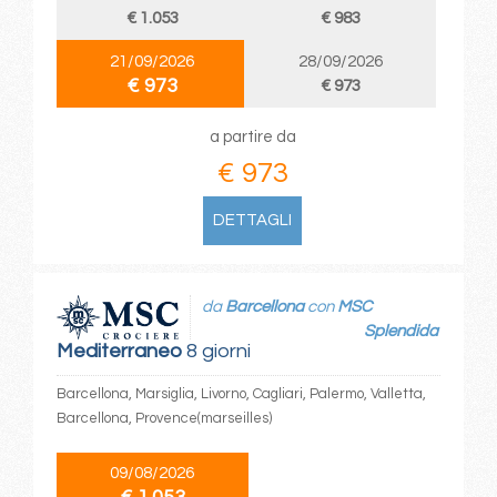
€ 1.053
€ 983
21/09/2026
28/09/2026
€ 973
€ 973
a partire da
€ 973
DETTAGLI
da
Barcellona
con
MSC
Splendida
Mediterraneo
8 giorni
Barcellona, Marsiglia, Livorno, Cagliari, Palermo, Valletta,
Barcellona, Provence(marseilles)
09/08/2026