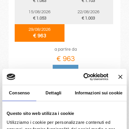
€ 1.063
€ 1.103
15/08/2026
22/08/2026
€ 1.053
€ 1.003
29/08/2026
€ 963
a partire da
€ 963
DETTAGLI
Consenso
Dettagli
Informazioni sui cookie
da
Barcellona
con
MSC World
Europa
Mediterraneo
8 giorni
Questo sito web utilizza i cookie
Barcellona, Marsiglia, Genova, Napoli, Messina, Valletta,
Utilizziamo i cookie per personalizzare contenuti ed
Barcellona, Provence(marseilles)