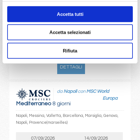
06/09/2026
13/09/2026
€ 1.053
€ 983
Accetta tutti
20/09/2026
27/09/2026
€ 973
€ 973
Accetta selezionati
a partire da
Rifiuta
€ 973
DETTAGLI
da
Napoli
con
MSC World
Europa
Mediterraneo
8 giorni
Napoli, Messina, Valletta, Barcellona, Marsiglia, Genova,
Napoli, Provence(marseilles)
07/09/2026
14/09/2026