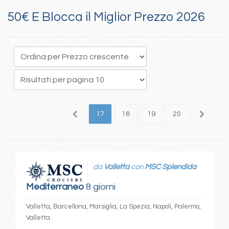
50€ E Blocca il Miglior Prezzo 2026
3
14
15
16
17
18
19
20
21
2
da
Valletta
con
MSC Splendida
Mediterraneo
8 giorni
Valletta, Barcellona, Marsiglia, La Spezia, Napoli, Palermo,
Valletta