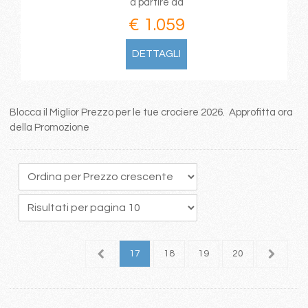
a partire da
€ 1.059
DETTAGLI
Blocca il Miglior Prezzo per le tue crociere 2026. Approfitta ora
della Promozione
3
14
15
16
17
18
19
20
21
2