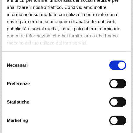
annunci, per fornire funzionalità dei social media e per
analizzare il nostro traffico. Condividiamo inoltre
04/09/2026
11/09/2026
informazioni sul modo in cui utilizzi il nostro sito con i
€ 1.053
€ 983
nostri partner che si occupano di analisi dei dati web,
18/09/2026
25/09/2026
pubblicità e social media, i quali potrebbero combinarle
€ 973
€ 973
con altre informazioni che hai fornito loro o che hanno
raccolto dal tuo utilizzo dei loro servizi.
a partire da
€ 973
Selezione
Necessari
del
DETTAGLI
consenso
Preferenze
da
Genova
con
MSC World
Europa
Statistiche
Mediterraneo
8 giorni
Genova, Napoli, Messina, Valletta, Barcellona, Marsiglia,
Marketing
Genova, Provence(marseilles)