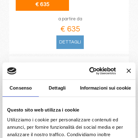
€ 635
a partire da
€ 635
DETTAGLI
da
Tarragona
con
MSC
Orchestra
Mediterraneo
8 giorni
Consenso
Dettagli
Informazioni sui cookie
Tarragona, Valencia, Livorno, Civitavecchia, Genova,
Marsiglia, Tarragona, Provence(marseilles)
Questo sito web utilizza i cookie
04/09/2026
11/09/2026
€ 733
€ 663
Utilizziamo i cookie per personalizzare contenuti ed
annunci, per fornire funzionalità dei social media e per
18/09/2026
25/09/2026
analizzare il nostro traffico. Condividiamo inoltre
€ 653
€ 653