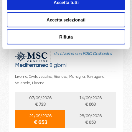
Accetta tutti
a partire da
€ 653
Accetta selezionati
DETTAGLI
Rifiuta
da
Livorno
con
MSC Orchestra
Mediterraneo
8 giorni
Livorno, Civitavecchia, Genova, Marsiglia, Tarragona,
Valencia, Livorno
07/09/2026
14/09/2026
€ 733
€ 663
21/09/2026
28/09/2026
€ 653
€ 653