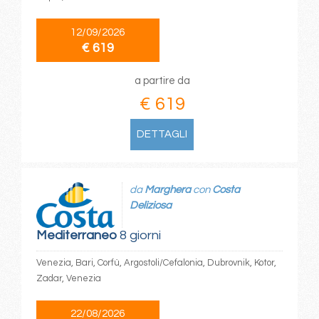
12/09/2026
€ 619
a partire da
€ 619
DETTAGLI
da
Marghera
con
Costa
Deliziosa
Mediterraneo
8 giorni
Venezia, Bari, Corfù, Argostoli/Cefalonia, Dubrovnik, Kotor,
Zadar, Venezia
22/08/2026