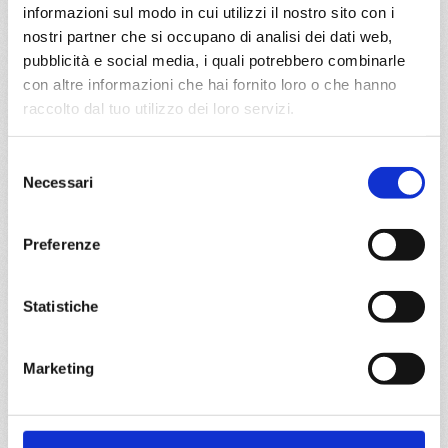
informazioni sul modo in cui utilizzi il nostro sito con i
nostri partner che si occupano di analisi dei dati web,
a partire da
pubblicità e social media, i quali potrebbero combinarle
€ 653
con altre informazioni che hai fornito loro o che hanno
raccolto dal tuo utilizzo dei loro servizi.
DETTAGLI
Selezione
Necessari
del
da
Valencia
con
MSC Orchestra
consenso
Mediterraneo
8 giorni
Preferenze
Valencia, Livorno, Civitavecchia, Genova, Marsiglia,
Tarragona, Valencia, Provence(marseilles)
Statistiche
05/09/2026
12/09/2026
Marketing
€ 733
€ 663
19/09/2026
26/09/2026
€ 653
€ 653