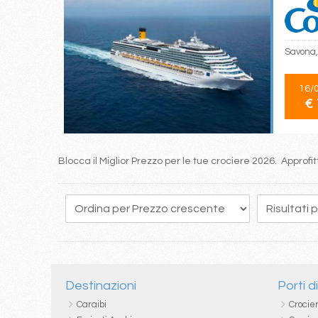
Savona,
16/
€ 
Blocca il Miglior Prezzo per le tue crociere 2026. Approf
4
5
6
7
8
9
10
11
12
Destinazioni
Porti d
Caraibi
Crocie