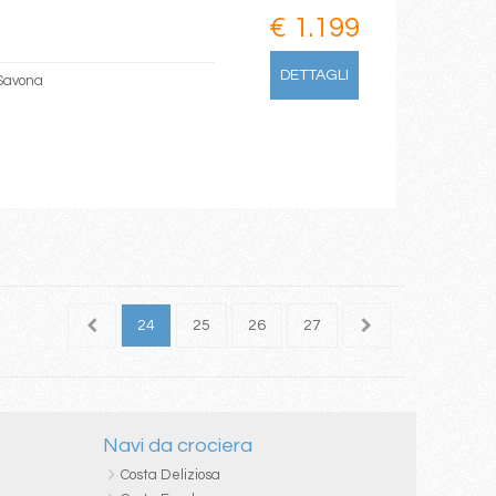
€ 1.199
DETTAGLI
 Savona
22
23
24
25
26
27
28
Navi da crociera
Costa Deliziosa