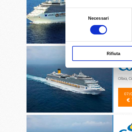
Taranto,
Selezione
Necessari
del
consenso
26/
€ 
Rifiuta
Olbia, 
07/
€ 