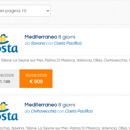
13
14
15
16
17
18
19
20
21
Mediterraneo
8 giorni
da
Savona
con
Costa Pacifica
 Tolone-La Seyne sur Mer, Palma Di Maiorca, Valencia, Olbia, Civitavecchia,
08/2026
30/08/2026
€ 909
 1.199
Mediterraneo
8 giorni
da
Civitavecchia
con
Costa Pacifica
ecchia, Savona, Tolone-La Seyne sur Mer, Palma Di Maiorca, Valencia, Olbia, 