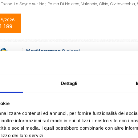
 Tolone-La Seyne sur Mer, Palma Di Maiorca, Valencia, Olbia, Civitavecchia,
08/2026
1.189
Mediterraneo
8 giorni
da
Bari
con
Costa Deliziosa
antorini, Mykonos, Katakolon, MARGHERA , Bari
Dettagli
07/2026
26/07/2026
1.199
€ 1.349
ookie
nalizzare contenuti ed annunci, per fornire funzionalità dei socia
inoltre informazioni sul modo in cui utilizzi il nostro sito con i n
Mediterraneo
8 giorni
icità e social media, i quali potrebbero combinarle con altre inform
da
Taranto
con
Costa Fascinosa
lizzo dei loro servizi.