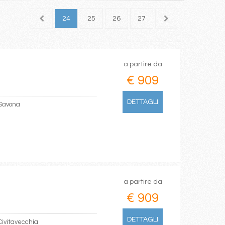
22
23
24
25
26
27
28
a partire da
€ 909
DETTAGLI
 Savona
a partire da
€ 909
DETTAGLI
Civitavecchia