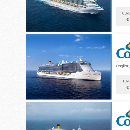
08/
€
Cagliari
18/
€