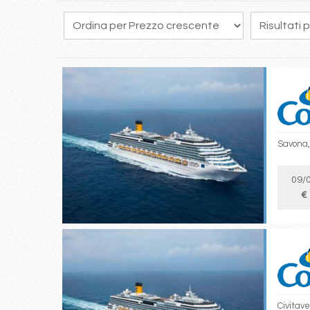
4
5
6
7
8
9
10
11
12
Savona,
09/
€
Civitav