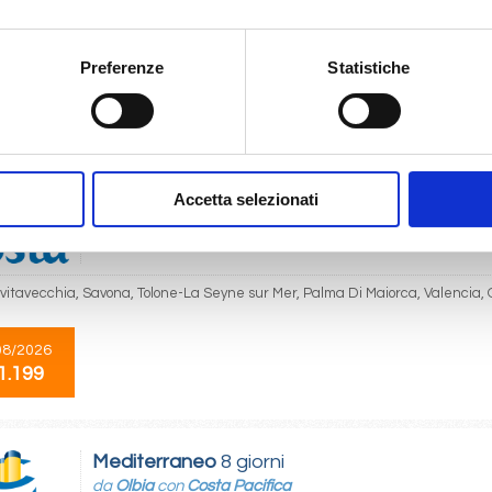
 Argostoli, Mykonos, Atene (Pireo), La Valletta, Catania, Taranto
Preferenze
Statistiche
07/2026
1.199
Accetta selezionati
Mediterraneo
8 giorni
da
Olbia
con
Costa Pacifica
Civitavecchia, Savona, Tolone-La Seyne sur Mer, Palma Di Maiorca, Valencia, 
08/2026
1.199
Mediterraneo
8 giorni
da
Olbia
con
Costa Pacifica