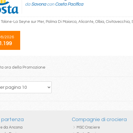
da
Savona
con
Costa Pacifica
 Tolone-La Seyne sur Mer, Palma Di Maiorca, Alicante, Olbia, Civitavecchia,
08/2026
1.199
itta ora della Promozione
13
14
15
16
17
18
19
20
21
i partenza
Compagnie di crociera
re da Ancona
MSC Crociere