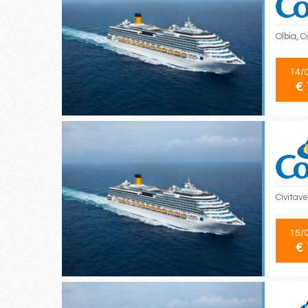
Olbia, 
14/
€ 
Civitav
15/
€ 