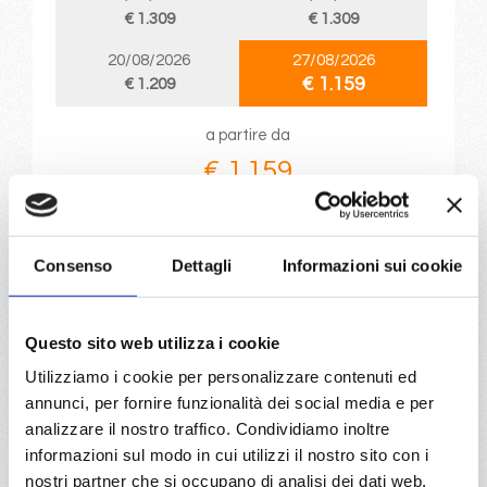
€ 1.309
€ 1.309
20/08/2026
27/08/2026
€ 1.159
€ 1.209
a partire da
€ 1.159
DETTAGLI
Consenso
Dettagli
Informazioni sui cookie
da
Atene (Pireo)
con
Costa
Fascinosa
Questo sito web utilizza i cookie
Mediterraneo
8 giorni
Utilizziamo i cookie per personalizzare contenuti ed
annunci, per fornire funzionalità dei social media e per
Atene (Pireo), La Valletta, Catania, Taranto, Argostoli,
analizzare il nostro traffico. Condividiamo inoltre
Mykonos, Atene (Pireo)
informazioni sul modo in cui utilizzi il nostro sito con i
nostri partner che si occupano di analisi dei dati web,