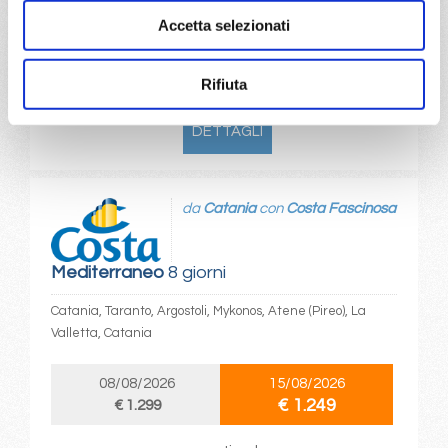
€ 1.223
€ 1.273
Accetta selezionati
a partire da
Rifiuta
€ 1.223
DETTAGLI
da
Catania
con
Costa Fascinosa
Mediterraneo
8 giorni
Catania, Taranto, Argostoli, Mykonos, Atene (Pireo), La
Valletta, Catania
08/08/2026
15/08/2026
€ 1.249
€ 1.299