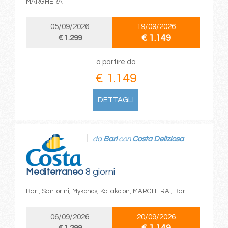
MARGHERA
05/09/2026
19/09/2026
€ 1.149
€ 1.299
a partire da
€ 1.149
DETTAGLI
da
Bari
con
Costa Deliziosa
Mediterraneo
8 giorni
Bari, Santorini, Mykonos, Katakolon, MARGHERA , Bari
06/09/2026
20/09/2026