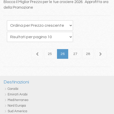
Blocca il Miglior Prezzo per le tue crociere 2026. Approfitta ora
della Promozione
1
22
23
24
25
26
27
28
Destinazioni
Caraibi
Emirati Arabi
Mediterraneo
Nord Europa
Sud America