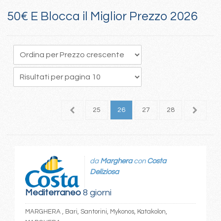
50€ E Blocca il Miglior Prezzo 2026
1
22
23
24
25
26
27
28
da
Marghera
con
Costa
Deliziosa
Mediterraneo
8 giorni
MARGHERA , Bari, Santorini, Mykonos, Katakolon,