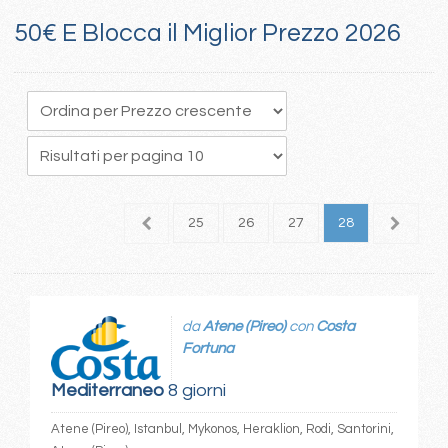
50€ E Blocca il Miglior Prezzo 2026
1
22
23
24
25
26
27
28
da
Atene (Pireo)
con
Costa
Fortuna
Mediterraneo
8 giorni
Atene (Pireo), Istanbul, Mykonos, Heraklion, Rodi, Santorini,