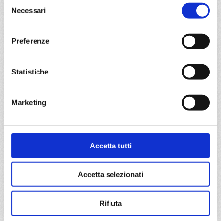
Selezione
Necessari
del
09/08/2026
23/08/2026
consenso
€ 1.399
€ 1.449
Preferenze
a partire da
€ 1.399
Statistiche
DETTAGLI
Marketing
da
Marghera
con
Costa
Deliziosa
Accetta tutti
Mediterraneo
8 giorni
Accetta selezionati
MARGHERA , Bari, Corfu, Zacinto, Argostoli, Dubrovnik,
Spalato, MARGHERA
Rifiuta
15/08/2026