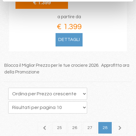
€ 1.399
a partire da
€ 1.399
DETTAGLI
Blocca il Miglior Prezzo per le tue crociere 2026. Approfitta ora
della Promozione
1
22
23
24
25
26
27
28