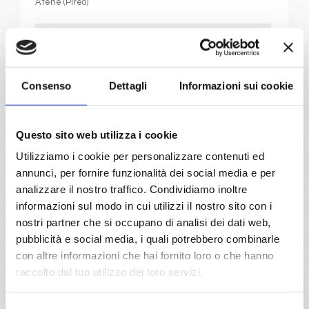
Atene (Pireo)
07/08/2026
14/08/2026
€ 1.379
€ 1.329
21/08/2026
28/08/2026
Consenso
Dettagli
Informazioni sui cookie
€ 1.209
€ 1.279
a partire da
Questo sito web utilizza i cookie
€ 1.209
Utilizziamo i cookie per personalizzare contenuti ed
annunci, per fornire funzionalità dei social media e per
DETTAGLI
analizzare il nostro traffico. Condividiamo inoltre
informazioni sul modo in cui utilizzi il nostro sito con i
nostri partner che si occupano di analisi dei dati web,
da
Bari
con
Costa Deliziosa
pubblicità e social media, i quali potrebbero combinarle
con altre informazioni che hai fornito loro o che hanno
raccolto dal tuo utilizzo dei loro servizi.
Mediterraneo
8 giorni
Bari, Santorini, Mykonos, Katakolon, MARGHERA , Bari