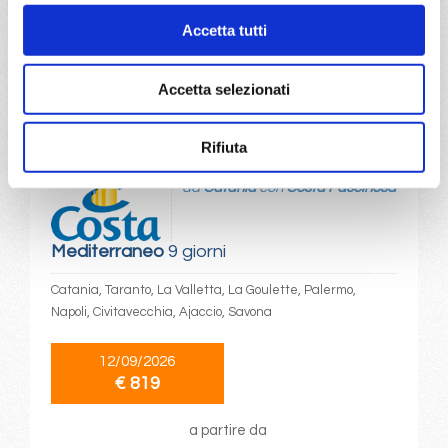
Accetta tutti
a partire da
€ 713
Accetta selezionati
DETTAGLI
Rifiuta
da
Catania
con
Costa Fascinosa
Mediterraneo
9 giorni
Catania, Taranto, La Valletta, La Goulette, Palermo,
Napoli, Civitavecchia, Ajaccio, Savona
12/09/2026
€ 819
a partire da