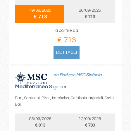
19/09/2026
26/09/2026
€ 713
€ 713
a partire da
€ 713
DETTAGLI
da
Bari
con
MSC Sinfonia
Mediterraneo
8 giorni
Bari, Santorini, Pireo, Katakolon, Cefalonia-argostoli, Corfu,
Bari
05/09/2026
12/09/2026
€ 813
€ 783