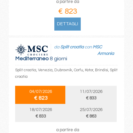
a partire da
€ 823
DETTAGLI
da
Split croatia
con
MSC
Armonia
Mediterraneo
8 giorni
Split croatia, Venezia, Dubrovnik, Corfu, Kotor, Brindisi, Split
croatia
04/07/2026
11/07/2026
€ 823
€ 833
18/07/2026
25/07/2026
€ 833
€ 863
a partire da