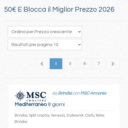
50€ E Blocca il Miglior Prezzo 2026
1
2
3
4
5
6
7
8
da
Brindisi
con
MSC Armonia
Mediterraneo
8 giorni
Brindisi, Split croatia, Venezia, Dubrovnik, Corfu, Kotor,
Brindisi