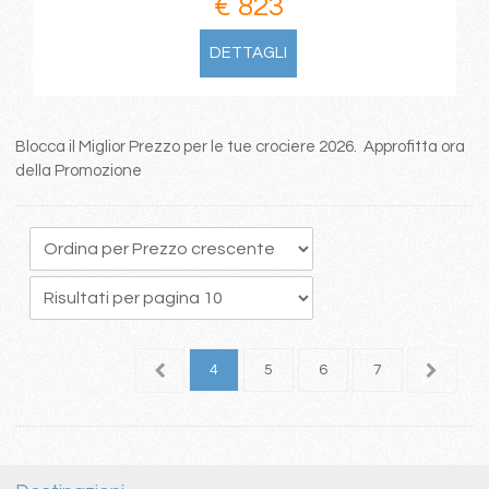
€ 823
DETTAGLI
Blocca il Miglior Prezzo per le tue crociere 2026. Approfitta ora
della Promozione
1
2
3
4
5
6
7
8