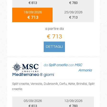
€ 813
€ 783
18/09/2026
25/09/2026
€ 713
€ 713
a partire da
€ 713
DETTAGLI
da
Split croatia
con
MSC
Armonia
Mediterraneo
8 giorni
Split croatia, Venezia, Dubrovnik, Corfu, Kotor, Brindisi, Split
croatia
05/09/2026
12/09/2026
€ 813
€ 783