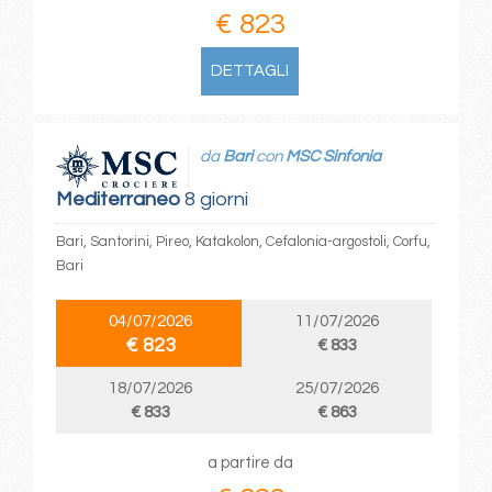
€ 823
DETTAGLI
da
Bari
con
MSC Sinfonia
Mediterraneo
8 giorni
Bari, Santorini, Pireo, Katakolon, Cefalonia-argostoli, Corfu,
Bari
04/07/2026
11/07/2026
€ 823
€ 833
18/07/2026
25/07/2026
€ 833
€ 863
a partire da