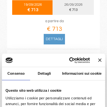
19/09/2026
26/09/2026
€ 713
€ 713
a partire da
€ 713
DETTAGLI
da
Venezia
con
MSC Lirica
Mediterraneo
8 giorni
Consenso
Dettagli
Informazioni sui cookie
Venezia, Kotor, Mykonos, Syros Grecia, Ancona, Venezia
05/09/2026
12/09/2026
Questo sito web utilizza i cookie
€ 813
€ 783
Utilizziamo i cookie per personalizzare contenuti ed
19/09/2026
26/09/2026
annunci, per fornire funzionalità dei social media e per