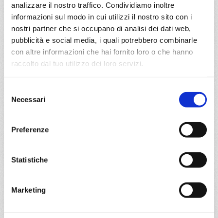
€ 713
€ 713
analizzare il nostro traffico. Condividiamo inoltre
informazioni sul modo in cui utilizzi il nostro sito con i
a partire da
nostri partner che si occupano di analisi dei dati web,
€ 713
pubblicità e social media, i quali potrebbero combinarle
con altre informazioni che hai fornito loro o che hanno
DETTAGLI
raccolto dal tuo utilizzo dei loro servizi.
Selezione
da
Venezia
con
MSC Armonia
Necessari
del
consenso
Mediterraneo
8 giorni
Preferenze
Venezia, Dubrovnik, Corfu, Kotor, Brindisi, Split croatia,
Venezia
Statistiche
06/09/2026
13/09/2026
€ 813
€ 783
Marketing
20/09/2026
27/09/2026
€ 713
€ 713