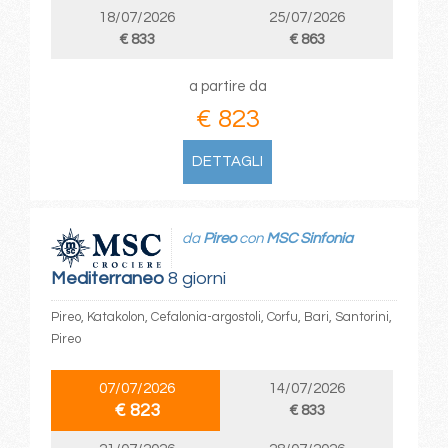
18/07/2026
25/07/2026
€ 833
€ 863
a partire da
€ 823
DETTAGLI
da
Pireo
con
MSC Sinfonia
Mediterraneo
8 giorni
Pireo, Katakolon, Cefalonia-argostoli, Corfu, Bari, Santorini,
Pireo
07/07/2026
14/07/2026
€ 823
€ 833