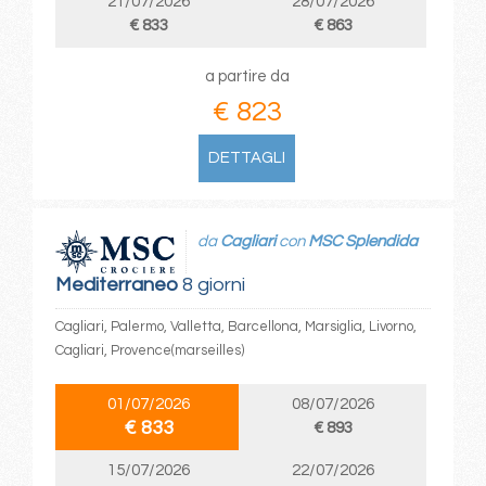
21/07/2026
28/07/2026
€ 833
€ 863
a partire da
€ 823
DETTAGLI
da
Cagliari
con
MSC Splendida
Mediterraneo
8 giorni
Cagliari, Palermo, Valletta, Barcellona, Marsiglia, Livorno,
Cagliari, Provence(marseilles)
01/07/2026
08/07/2026
€ 833
€ 893
15/07/2026
22/07/2026