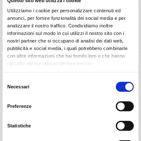
Questo sito web utilizza i cookie
05/09/2026
12/09/2026
Utilizziamo i cookie per personalizzare contenuti ed
€ 833
€ 763
annunci, per fornire funzionalità dei social media e per
analizzare il nostro traffico. Condividiamo inoltre
19/09/2026
26/09/2026
informazioni sul modo in cui utilizzi il nostro sito con i
€ 753
€ 753
nostri partner che si occupano di analisi dei dati web,
pubblicità e social media, i quali potrebbero combinarle
a partire da
con altre informazioni che hai fornito loro o che hanno
€ 753
raccolto dal tuo utilizzo dei loro servizi.
DETTAGLI
Selezione
Necessari
del
consenso
da
Livorno
con
MSC Meraviglia
Preferenze
Mediterraneo
8 giorni
Livorno, Marsiglia, Barcellona, La Goulette, Palermo,
Statistiche
Napoli, Livorno, Provence(marseilles)