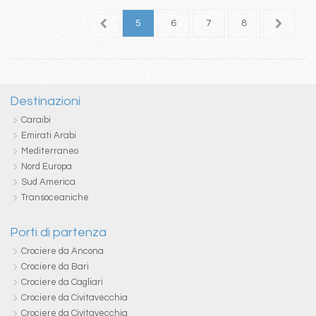
1
2
3
4
5
6
7
8
9
1
Destinazioni
Caraibi
Emirati Arabi
Mediterraneo
Nord Europa
Sud America
Transoceaniche
Porti di partenza
Crociere da Ancona
Crociere da Bari
Crociere da Cagliari
Crociere da Civitavecchia
Crociere da Civitavecchia