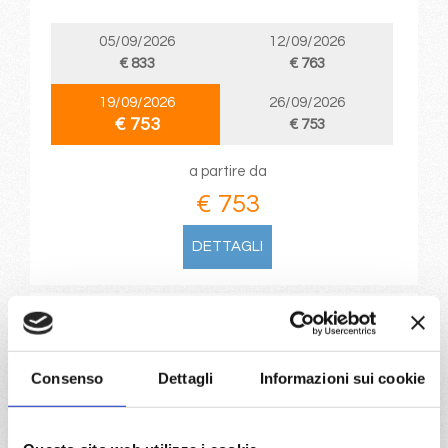
05/09/2026
12/09/2026
€ 833
€ 763
19/09/2026
26/09/2026
€ 753
€ 753
a partire da
€ 753
DETTAGLI
da
Barcellona
con
MSC
Grandiosa
Mediterraneo
8 giorni
Consenso
Dettagli
Informazioni sui cookie
Barcellona, Cannes, Genova, La Spezia, Civitavecchia,
Palma de mallorca, Barcellona