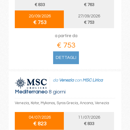
€ 833
€ 763
20/09/2026
27/09/2026
€ 753
€ 753
a partire da
€ 753
DETTAGLI
da
Venezia
con
MSC Lirica
Mediterraneo
8 giorni
Venezia, Kotor, Mykonos, Syros Grecia, Ancona, Venezia
04/07/2026
11/07/2026
€ 823
€ 833