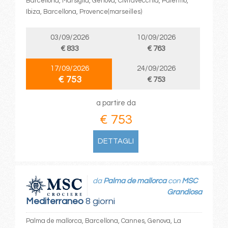
Barcellona, Marsiglia, Genova, Civitavecchia, Palermo,
Ibiza, Barcellona, Provence(marseilles)
03/09/2026
10/09/2026
€ 833
€ 763
17/09/2026
24/09/2026
€ 753
€ 753
a partire da
€ 753
DETTAGLI
da
Palma de mallorca
con
MSC
Grandiosa
Mediterraneo
8 giorni
Palma de mallorca, Barcellona, Cannes, Genova, La