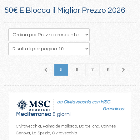
50€ E Blocca il Miglior Prezzo 2026
1
2
3
4
5
6
7
8
9
1
da
Civitavecchia
con
MSC
Grandiosa
Mediterraneo
8 giorni
Civitavecchia, Palma de mallorca, Barcellona, Cannes,
Genova, La Spezia, Civitavecchia