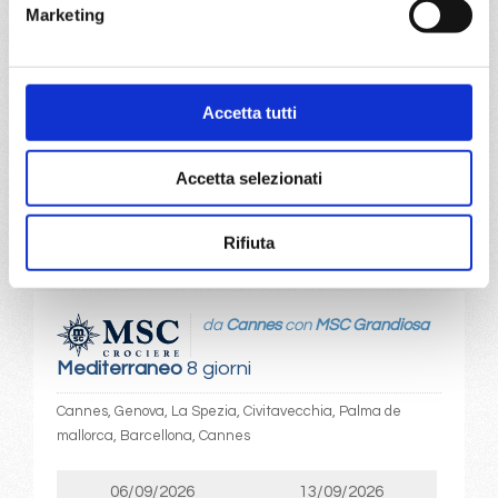
06/09/2026
13/09/2026
Marketing
€ 833
€ 763
20/09/2026
27/09/2026
€ 753
€ 753
Accetta tutti
a partire da
Accetta selezionati
€ 753
DETTAGLI
Rifiuta
da
Cannes
con
MSC Grandiosa
Mediterraneo
8 giorni
Cannes, Genova, La Spezia, Civitavecchia, Palma de
mallorca, Barcellona, Cannes
06/09/2026
13/09/2026