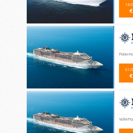
14/
€
Palermo,
01/
€
Valletta