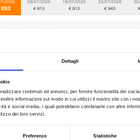
07/2026
09/07/2026
16/07/2026
23/07/2026
30
 893
€ 913
€ 913
€ 943
€
Mediterraneo
8 giorni
da
Palermo
con
MSC Splendida
 Valletta, Barcellona, Marsiglia, Livorno, Cagliari, Palermo, Provence(marseil
Dettagli
07/2026
09/07/2026
16/07/2026
23/07/2026
30
 893
€ 913
€ 913
€ 943
€
ookie
nalizzare contenuti ed annunci, per fornire funzionalità dei socia
inoltre informazioni sul modo in cui utilizzi il nostro sito con i n
Mediterraneo
8 giorni
icità e social media, i quali potrebbero combinarle con altre inform
da
Valletta
con
MSC Splendida
lizzo dei loro servizi.
, Barcellona, Marsiglia, Livorno, Cagliari, Palermo, Valletta, Provence(marseil
Preferenze
Statistiche
07/2026
10/07/2026
17/07/2026
24/07/2026
31