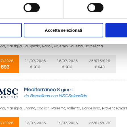
 893
€ 913
€ 913
€ 943
€
Mediterraneo
8 giorni
Accetta selezionati
da
Barcellona
con
MSC Splendida
na, Marsiglia, La Spezia, Napoli, Palermo, Valletta, Barcellona
07/2026
11/07/2026
18/07/2026
25/07/2026
 893
€ 913
€ 913
€ 943
Mediterraneo
8 giorni
da
Barcellona
con
MSC Splendida
na, Marsiglia, Livorno, Cagliari, Palermo, Valletta, Barcellona, Provence(mars
07/2026
12/07/2026
19/07/2026
26/07/2026