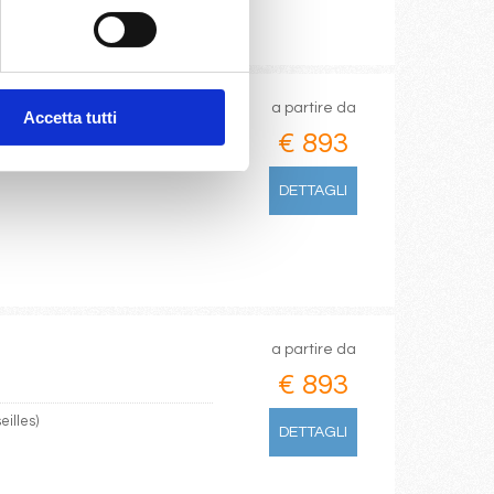
 1.013
a partire da
Accetta tutti
€ 893
DETTAGLI
a partire da
€ 893
eilles)
DETTAGLI