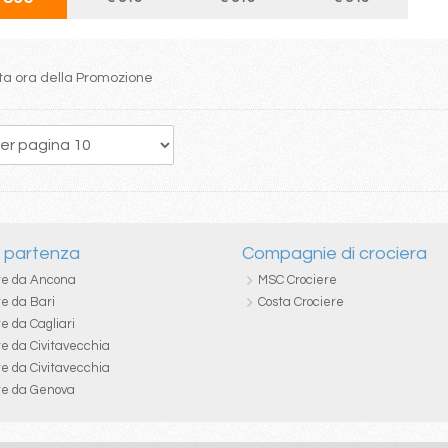
itta ora della Promozione
1
2
3
4
5
i partenza
Compagnie di crociera
re da Ancona
MSC Crociere
re da Bari
Costa Crociere
e da Cagliari
re da Civitavecchia
re da Civitavecchia
re da Genova