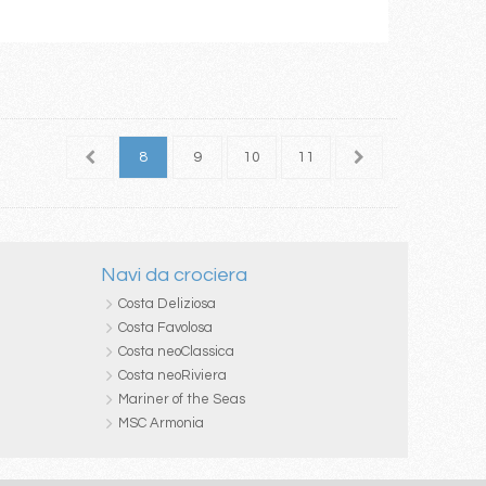
6
7
8
9
10
11
12
13
14
Navi da crociera
Costa Deliziosa
Costa Favolosa
Costa neoClassica
Costa neoRiviera
Mariner of the Seas
MSC Armonia