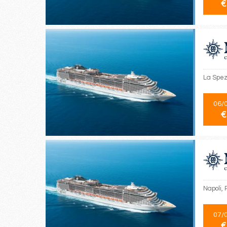
€
La Spezi
06/
€
Napoli, 
07/
€