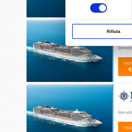
consenso
€
Rifiuta
Barcello
04/
€
Barcello
05/