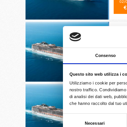
02/
€
Palermo,
Consenso
02/
€
Questo sito web utilizza i c
Utilizziamo i cookie per perso
nostro traffico. Condividiamo 
di analisi dei dati web, pubbl
che hanno raccolto dal tuo uti
Valletta
Selezione
Necessari
del
03/