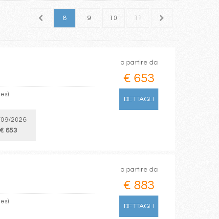
6
7
8
9
10
11
12
13
14
a partire da
€ 653
les)
DETTAGLI
/09/2026
€ 653
a partire da
€ 883
les)
DETTAGLI