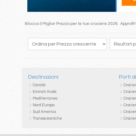
Blocca il Miglior Prezzo per le tue crociere 2026. Approf
Destinazioni
Porti d
Caraibi
Crocie
Emirati Arabi
Crocie
Mediterraneo
Crocier
Nord Europa
Crocie
Sud America
Crocie
Transoceaniche
Crocie