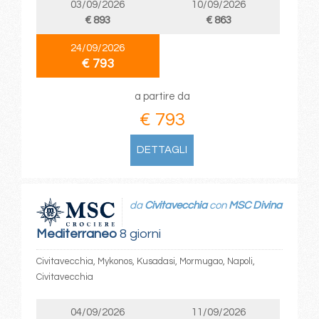
03/09/2026
10/09/2026
€ 893
€ 863
24/09/2026
€ 793
a partire da
€ 793
DETTAGLI
da
Civitavecchia
con
MSC Divina
Mediterraneo
8 giorni
Civitavecchia, Mykonos, Kusadasi, Mormugao, Napoli,
Civitavecchia
04/09/2026
11/09/2026