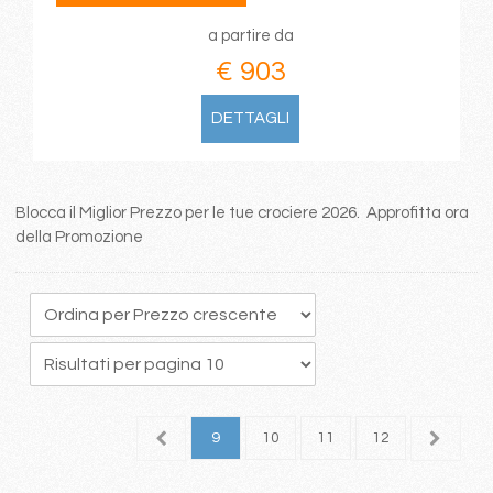
a partire da
€ 903
DETTAGLI
Blocca il Miglior Prezzo per le tue crociere 2026. Approfitta ora
della Promozione
5
6
7
8
9
10
11
12
13
1