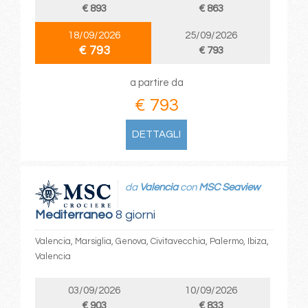
€ 893
€ 863
18/09/2026
25/09/2026
€ 793
€ 793
a partire da
€ 793
DETTAGLI
da
Valencia
con
MSC Seaview
Mediterraneo
8 giorni
Valencia, Marsiglia, Genova, Civitavecchia, Palermo, Ibiza,
Valencia
03/09/2026
10/09/2026
€ 903
€ 833