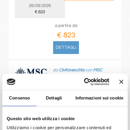
26/09/2026
€ 823
a partire da
€ 823
DETTAGLI
da
Civitavecchia
con
MSC
Seaview
Mediterraneo
8 giorni
Civitavecchia, Palermo, Ibiza, Valencia, Marsiglia, Genova,
Consenso
Dettagli
Informazioni sui cookie
Civitavecchia, Barcellona, Provence(marseilles)
06/09/2026
13/09/2026
Questo sito web utilizza i cookie
€ 903
€ 833
Utilizziamo i cookie per personalizzare contenuti ed