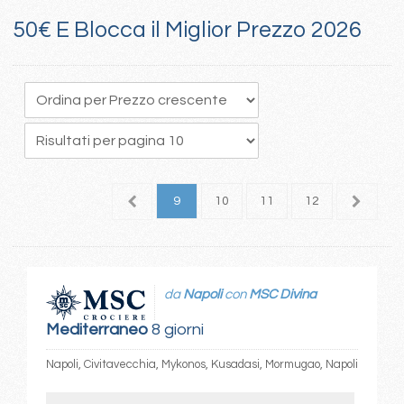
50€ E Blocca il Miglior Prezzo 2026
5
6
7
8
9
10
11
12
13
1
da
Napoli
con
MSC Divina
Mediterraneo
8 giorni
Napoli, Civitavecchia, Mykonos, Kusadasi, Mormugao, Napoli