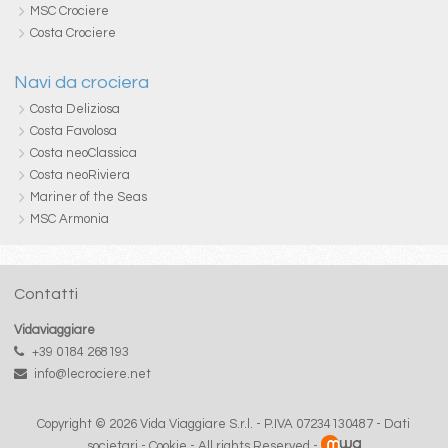
MSC Crociere
Costa Crociere
Navi da crociera
Costa Deliziosa
Costa Favolosa
Costa neoClassica
Costa neoRiviera
Mariner of the Seas
MSC Armonia
Contatti
Vidaviaggiare
+39 0184 268193
info@lecrociere.net
Copyright © 2026 Vida Viaggiare S.r.l. - P.IVA 07234130487 -
Dati
societari
-
Cookie
- All rights Reserved -