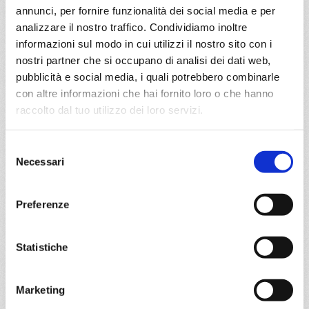
20/09/2026
27/09/2026
annunci, per fornire funzionalità dei social media e per
€ 823
€ 823
analizzare il nostro traffico. Condividiamo inoltre
informazioni sul modo in cui utilizzi il nostro sito con i
a partire da
nostri partner che si occupano di analisi dei dati web,
€ 823
pubblicità e social media, i quali potrebbero combinarle
con altre informazioni che hai fornito loro o che hanno
DETTAGLI
raccolto dal tuo utilizzo dei loro servizi.
Selezione
da
Kusadasi
con
MSC Divina
Necessari
del
consenso
Mediterraneo
8 giorni
Preferenze
Kusadasi, Mormugao, Napoli, Civitavecchia, Mykonos,
Kusadasi
Statistiche
07/09/2026
14/09/2026
€ 893
€ 963
Marketing
21/09/2026
28/09/2026