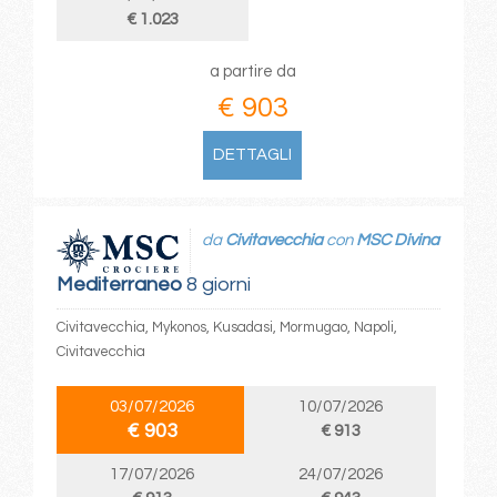
€ 1.023
a partire da
€ 903
DETTAGLI
da
Civitavecchia
con
MSC Divina
Mediterraneo
8 giorni
Civitavecchia, Mykonos, Kusadasi, Mormugao, Napoli,
Civitavecchia
03/07/2026
10/07/2026
€ 903
€ 913
17/07/2026
24/07/2026