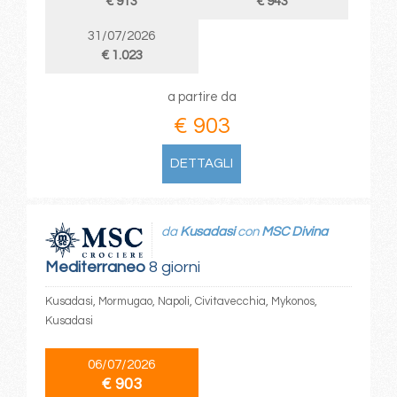
€ 913
€ 943
31/07/2026
€ 1.023
a partire da
€ 903
DETTAGLI
da
Kusadasi
con
MSC Divina
Mediterraneo
8 giorni
Kusadasi, Mormugao, Napoli, Civitavecchia, Mykonos,
Kusadasi
06/07/2026
€ 903