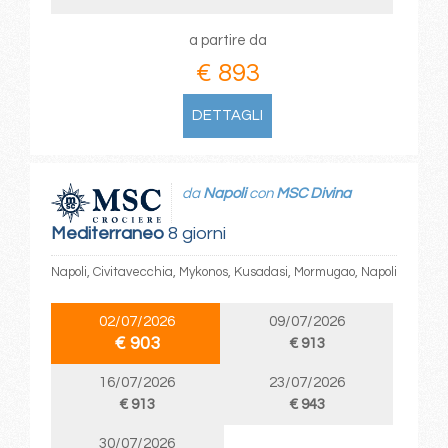
a partire da
€ 893
DETTAGLI
da
Napoli
con
MSC Divina
Mediterraneo
8 giorni
Napoli, Civitavecchia, Mykonos, Kusadasi, Mormugao, Napoli
02/07/2026
09/07/2026
€ 903
€ 913
16/07/2026
23/07/2026
€ 913
€ 943
30/07/2026