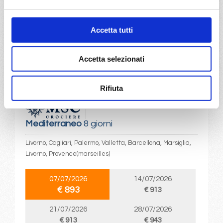
€ 833
€ 833
a partire da
Accetta tutti
€ 833
Accetta selezionati
DETTAGLI
Rifiuta
da
Livorno
con
MSC Splendida
Mediterraneo
8 giorni
Livorno, Cagliari, Palermo, Valletta, Barcellona, Marsiglia,
Livorno, Provence(marseilles)
07/07/2026
14/07/2026
€ 893
€ 913
21/07/2026
28/07/2026
€ 913
€ 943