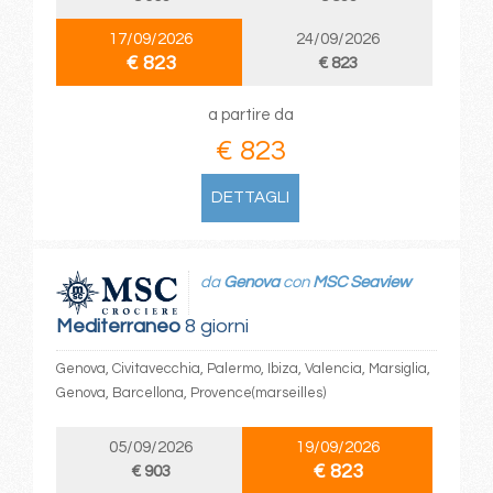
17/09/2026
24/09/2026
€ 823
€ 823
a partire da
€ 823
DETTAGLI
da
Genova
con
MSC Seaview
Mediterraneo
8 giorni
Genova, Civitavecchia, Palermo, Ibiza, Valencia, Marsiglia,
Genova, Barcellona, Provence(marseilles)
05/09/2026
19/09/2026
€ 823
€ 903