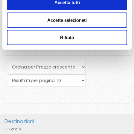
Accetta tutti
originario potrete usufruire del pacchetto bevande Easy 24/24,
che comprende una ottima selezione di bevande alcoliche e
analcoliche calde e fredde
Accetta selezionati
Rifiuta
Destinazioni
Caraibi