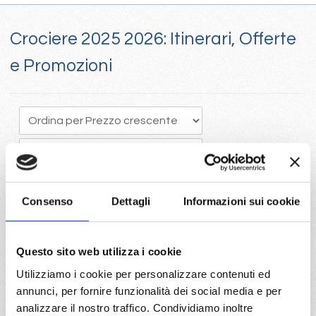
Crociere 2025 2026: Itinerari, Offerte
e Promozioni
Consenso
Dettagli
Informazioni sui cookie
Crociere 205, Il tempo vola e programmare in anticipo una
Questo sito web utilizza i cookie
crociera porta vantaggi economici con la scelta della migliore
Utilizziamo i cookie per personalizzare contenuti ed
disponibilità
annunci, per fornire funzionalità dei social media e per
Visita il portale per trovare le crociere 2025 con Costa e Mc
analizzare il nostro traffico. Condividiamo inoltre