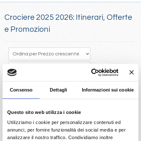
Crociere 2025 2026: Itinerari, Offerte
e Promozioni
Consenso
Dettagli
Informazioni sui cookie
Crociere 205, Il tempo vola e programmare in anticipo una
Questo sito web utilizza i cookie
crociera porta vantaggi economici con la scelta della migliore
Utilizziamo i cookie per personalizzare contenuti ed
disponibilità
annunci, per fornire funzionalità dei social media e per
Visita il portale per trovare le crociere 2025 con Costa e Mc
analizzare il nostro traffico. Condividiamo inoltre