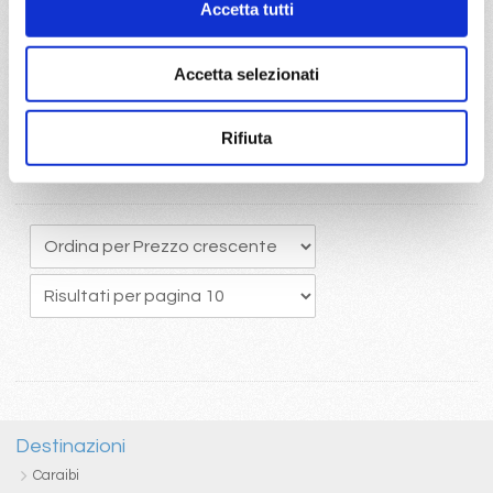
Accetta tutti
originario potrete usufruire del pacchetto bevande Easy 24/24,
che comprende una ottima selezione di bevande alcoliche e
analcoliche calde e fredde
Accetta selezionati
Rifiuta
Destinazioni
Caraibi