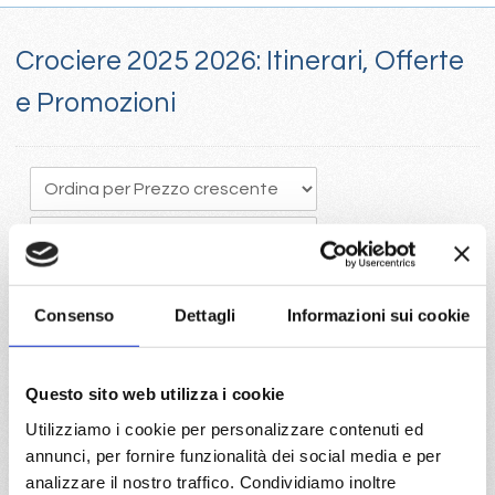
Crociere 2025 2026: Itinerari, Offerte
e Promozioni
Consenso
Dettagli
Informazioni sui cookie
Crociere 205, Il tempo vola e programmare in anticipo una
Questo sito web utilizza i cookie
crociera porta vantaggi economici con la scelta della migliore
Utilizziamo i cookie per personalizzare contenuti ed
disponibilità
annunci, per fornire funzionalità dei social media e per
Visita il portale per trovare le crociere 2025 con Costa e Mc
analizzare il nostro traffico. Condividiamo inoltre