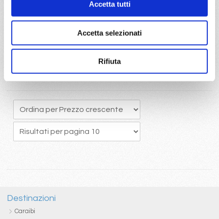
Accetta tutti
originario potrete usufruire del pacchetto bevande Easy 24/24,
che comprende una ottima selezione di bevande alcoliche e
analcoliche calde e fredde
Accetta selezionati
Rifiuta
Destinazioni
Caraibi