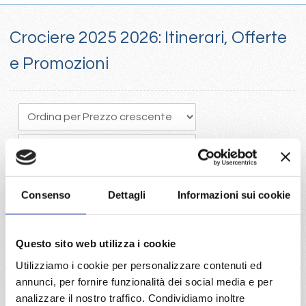
Crociere 2025 2026: Itinerari, Offerte
e Promozioni
Consenso
Dettagli
Informazioni sui cookie
Crociere 205, Il tempo vola e programmare in anticipo una
Questo sito web utilizza i cookie
crociera porta vantaggi economici con la scelta della migliore
Utilizziamo i cookie per personalizzare contenuti ed
disponibilità
annunci, per fornire funzionalità dei social media e per
Visita il portale per trovare le crociere 2025 con Costa e Mc
analizzare il nostro traffico. Condividiamo inoltre