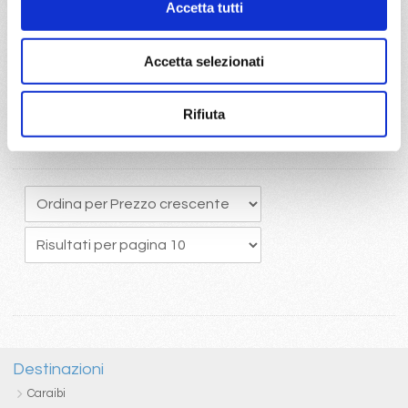
Accetta tutti
originario potrete usufruire del pacchetto bevande Easy 24/24,
che comprende una ottima selezione di bevande alcoliche e
analcoliche calde e fredde
Accetta selezionati
Rifiuta
Destinazioni
Caraibi