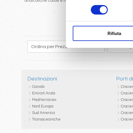
analcoliche calde e fredde
consenso
Rifiuta
Destinazioni
Porti d
Caraibi
Crocie
Emirati Arabi
Crocie
Mediterraneo
Crocier
Nord Europa
Crocie
Sud America
Crocie
Transoceaniche
Crocie