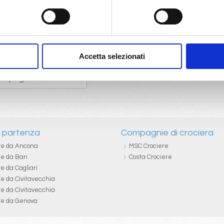
Accetta selezionati
i partenza
Compagnie di crociera
re da Ancona
MSC Crociere
re da Bari
Costa Crociere
e da Cagliari
re da Civitavecchia
re da Civitavecchia
re da Genova