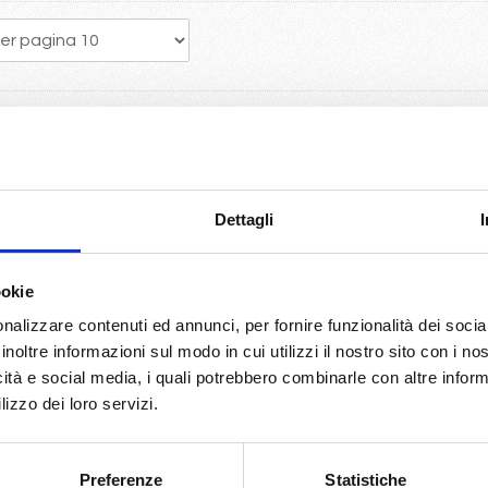
a crociera porta vantaggi economici con la scelta della migliore dispo
e Mc crociere
Dettagli
World europe...
giro del mondo con Costa Deliziosa.
side, Grandiosa, Seaview...per un 2025 ricco di novità.
ookie
biltia di bloccare la prenotazione con 50€ a persona...
nalizzare contenuti ed annunci, per fornire funzionalità dei socia
so Spagna Francia Malta
inoltre informazioni sul modo in cui utilizzi il nostro sito con i n
 Costa Azzurra, Spagna...
icità e social media, i quali potrebbero combinarle con altre inform
no e Roma
lizzo dei loro servizi.
le con Volo da Milano incluse
o originario potrete usufruire del pacchetto bevande Easy 24/24, ch
Preferenze
Statistiche