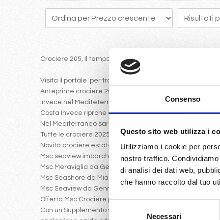
Crociere 205, Il tempo vola e programmare in anticipo un
Visita il portale per trovare le crociere 2025 con Costa 
Anteprime crociere 2025: Msc Euribia a Dubai
Consenso
Invece nel Mediteterraneo da gennaio 2025 partira Msc 
Costa Invece riprone come crociera nel 2025 iniziale, il 
Nel Mediterraneo saranno presenti le ammiraglie Msc Sea
Questo sito web utilizza i c
Tutte le crociere 2025 possiamo sembre sfruttare la possi
Novità crociere estate 2025
Utilizziamo i cookie per perso
Msc seaview imbarcherà da Genova Napoli Messina ver
nostro traffico. Condividiamo 
Msc Meraviglia da Genova Civitavecchia navigherà verso
di analisi dei dati web, pubbl
Msc Seashore da Miami verso i Caraibi con volo da Mila
che hanno raccolto dal tuo uti
Msc Seaview da Gennaio a Marzo navigherà verso le Antil
Offerta Msc Crociere per i mesi da Gennaio a marzo:
Selezione
Con un Supplemento veramente ridotto rispetto al listin
Necessari
del