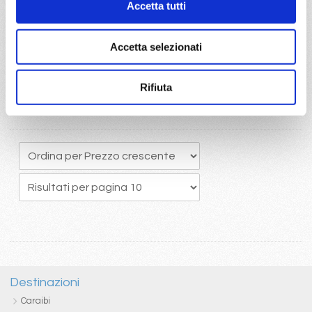
Accetta tutti
originario potrete usufruire del pacchetto bevande Easy 24/24,
che comprende una ottima selezione di bevande alcoliche e
analcoliche calde e fredde
Accetta selezionati
Rifiuta
Destinazioni
Caraibi