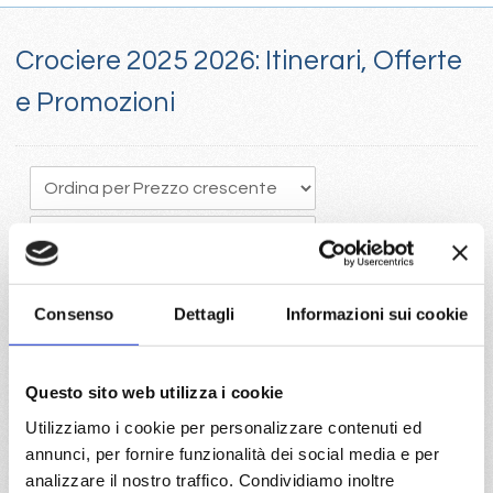
Crociere 2025 2026: Itinerari, Offerte
e Promozioni
Consenso
Dettagli
Informazioni sui cookie
Crociere 205, Il tempo vola e programmare in anticipo una
Questo sito web utilizza i cookie
crociera porta vantaggi economici con la scelta della migliore
Utilizziamo i cookie per personalizzare contenuti ed
disponibilità
annunci, per fornire funzionalità dei social media e per
Visita il portale per trovare le crociere 2025 con Costa e Mc
analizzare il nostro traffico. Condividiamo inoltre