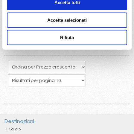
Accetta tutti
originario potrete usufruire del pacchetto bevande Easy 24/24,
che comprende una ottima selezione di bevande alcoliche e
analcoliche calde e fredde
Accetta selezionati
Rifiuta
Destinazioni
Caraibi