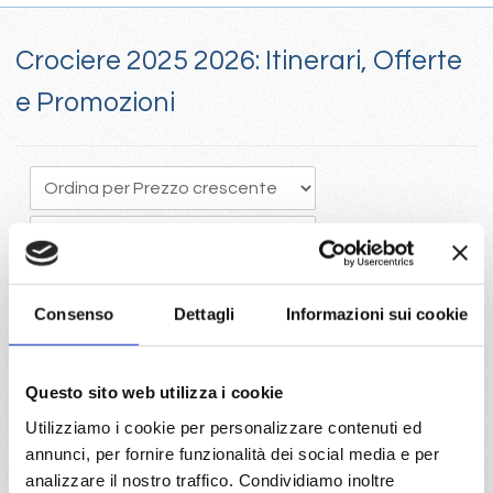
Crociere 2025 2026: Itinerari, Offerte
e Promozioni
Consenso
Dettagli
Informazioni sui cookie
Crociere 205, Il tempo vola e programmare in anticipo una
Questo sito web utilizza i cookie
crociera porta vantaggi economici con la scelta della migliore
Utilizziamo i cookie per personalizzare contenuti ed
disponibilità
annunci, per fornire funzionalità dei social media e per
Visita il portale per trovare le crociere 2025 con Costa e Mc
analizzare il nostro traffico. Condividiamo inoltre