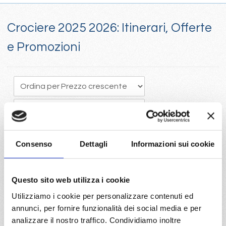
Crociere 2025 2026: Itinerari, Offerte
e Promozioni
Consenso
Dettagli
Informazioni sui cookie
Crociere 205, Il tempo vola e programmare in anticipo una
Questo sito web utilizza i cookie
crociera porta vantaggi economici con la scelta della migliore
Utilizziamo i cookie per personalizzare contenuti ed
disponibilità
annunci, per fornire funzionalità dei social media e per
Visita il portale per trovare le crociere 2025 con Costa e Mc
analizzare il nostro traffico. Condividiamo inoltre