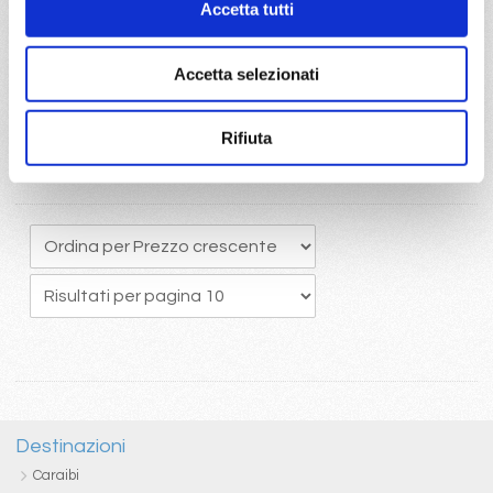
Accetta tutti
originario potrete usufruire del pacchetto bevande Easy 24/24,
che comprende una ottima selezione di bevande alcoliche e
analcoliche calde e fredde
Accetta selezionati
Rifiuta
Destinazioni
Caraibi