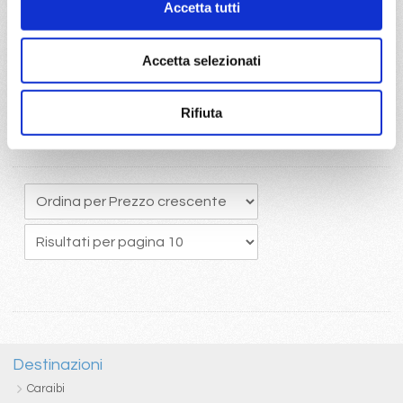
Accetta tutti
originario potrete usufruire del pacchetto bevande Easy 24/24,
che comprende una ottima selezione di bevande alcoliche e
analcoliche calde e fredde
Accetta selezionati
Rifiuta
Destinazioni
Caraibi