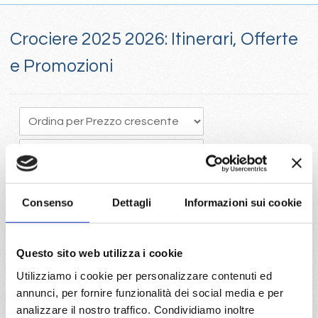
Crociere 2025 2026: Itinerari, Offerte
e Promozioni
Consenso
Dettagli
Informazioni sui cookie
Crociere 205, Il tempo vola e programmare in anticipo una
Questo sito web utilizza i cookie
crociera porta vantaggi economici con la scelta della migliore
Utilizziamo i cookie per personalizzare contenuti ed
disponibilità
annunci, per fornire funzionalità dei social media e per
Visita il portale per trovare le crociere 2025 con Costa e Mc
analizzare il nostro traffico. Condividiamo inoltre