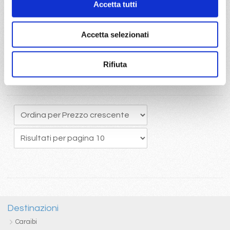
Accetta tutti
originario potrete usufruire del pacchetto bevande Easy 24/24,
che comprende una ottima selezione di bevande alcoliche e
analcoliche calde e fredde
Accetta selezionati
Rifiuta
Destinazioni
Caraibi