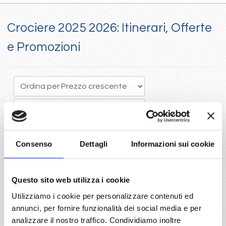
Crociere 2025 2026: Itinerari, Offerte
e Promozioni
Consenso
Dettagli
Informazioni sui cookie
Crociere 205, Il tempo vola e programmare in anticipo una
Questo sito web utilizza i cookie
crociera porta vantaggi economici con la scelta della migliore
Utilizziamo i cookie per personalizzare contenuti ed
disponibilità
annunci, per fornire funzionalità dei social media e per
Visita il portale per trovare le crociere 2025 con Costa e Mc
analizzare il nostro traffico. Condividiamo inoltre