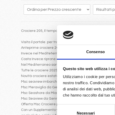
Crociere 205, Il tempo vola e programmare in anticipo un
Visita il portale per trovare le crociere 2025 con Costa 
Anteprime crociere 2025: Msc Euribia a Dubai
Consenso
Invece nel Mediteterraneo da gennaio 2025 partira Msc 
Costa Invece riprone come crociera nel 2025 iniziale, il 
Nel Mediterraneo saranno presenti le ammiraglie Msc Sea
Questo sito web utilizza i c
Tutte le crociere 2025 possiamo sembre sfruttare la possi
Novità crociere estate 2025
Utilizziamo i cookie per perso
Msc seaview imbarcherà da Genova Napoli Messina ver
nostro traffico. Condividiamo 
Msc Meraviglia da Genova Civitavecchia navigherà verso
di analisi dei dati web, pubbl
Msc Seashore da Miami verso i Caraibi con volo da Mila
che hanno raccolto dal tuo uti
Msc Seaview da Gennaio a Marzo navigherà verso le Antil
Offerta Msc Crociere per i mesi da Gennaio a marzo:
Selezione
Con un Supplemento veramente ridotto rispetto al listin
Necessari
del