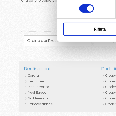
analcoliche calde e fredde
consenso
Rifiuta
Destinazioni
Porti d
Caraibi
Crocie
Emirati Arabi
Crocie
Mediterraneo
Crocier
Nord Europa
Crocie
Sud America
Crocie
Transoceaniche
Crocie