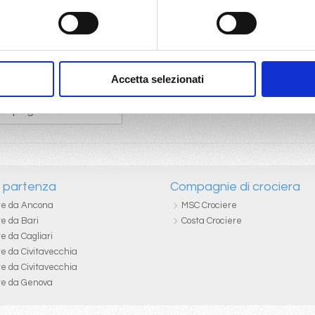
Accetta selezionati
i partenza
Compagnie di crociera
re da Ancona
MSC Crociere
re da Bari
Costa Crociere
e da Cagliari
re da Civitavecchia
re da Civitavecchia
re da Genova