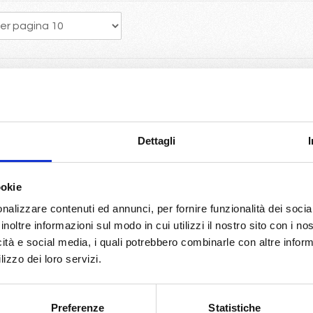
a crociera porta vantaggi economici con la scelta della migliore dispo
e Mc crociere
Dettagli
World europe...
giro del mondo con Costa Deliziosa.
side, Grandiosa, Seaview...per un 2025 ricco di novità.
ookie
biltia di bloccare la prenotazione con 50€ a persona...
nalizzare contenuti ed annunci, per fornire funzionalità dei socia
so Spagna Francia Malta
inoltre informazioni sul modo in cui utilizzi il nostro sito con i n
 Costa Azzurra, Spagna...
icità e social media, i quali potrebbero combinarle con altre inform
no e Roma
lizzo dei loro servizi.
le con Volo da Milano incluse
o originario potrete usufruire del pacchetto bevande Easy 24/24, ch
Preferenze
Statistiche