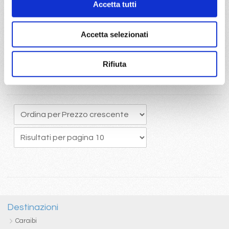
Accetta tutti
originario potrete usufruire del pacchetto bevande Easy 24/24,
che comprende una ottima selezione di bevande alcoliche e
analcoliche calde e fredde
Accetta selezionati
Rifiuta
Destinazioni
Caraibi