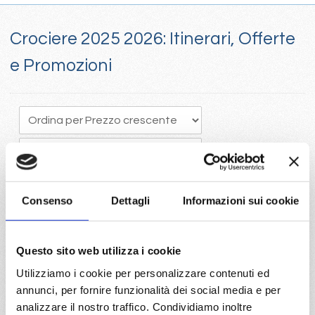
Crociere 2025 2026: Itinerari, Offerte
e Promozioni
Consenso
Dettagli
Informazioni sui cookie
Crociere 205, Il tempo vola e programmare in anticipo una
Questo sito web utilizza i cookie
crociera porta vantaggi economici con la scelta della migliore
Utilizziamo i cookie per personalizzare contenuti ed
disponibilità
annunci, per fornire funzionalità dei social media e per
Visita il portale per trovare le crociere 2025 con Costa e Mc
analizzare il nostro traffico. Condividiamo inoltre