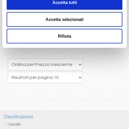
Accetta tutti
originario potrete usufruire del pacchetto bevande Easy 24/24,
che comprende una ottima selezione di bevande alcoliche e
analcoliche calde e fredde
Accetta selezionati
Rifiuta
Destinazioni
Caraibi