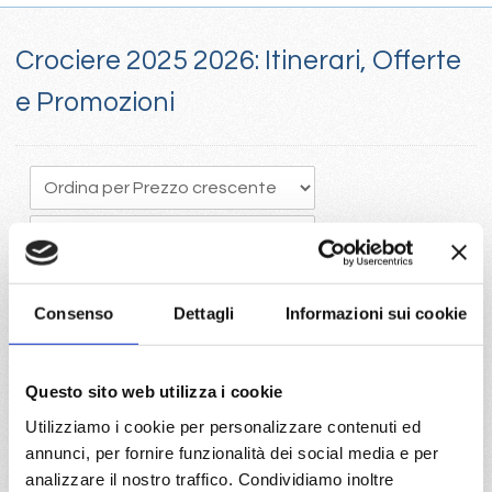
Crociere 2025 2026: Itinerari, Offerte
e Promozioni
Consenso
Dettagli
Informazioni sui cookie
Crociere 205, Il tempo vola e programmare in anticipo una
Questo sito web utilizza i cookie
crociera porta vantaggi economici con la scelta della migliore
Utilizziamo i cookie per personalizzare contenuti ed
disponibilità
annunci, per fornire funzionalità dei social media e per
Visita il portale per trovare le crociere 2025 con Costa e Mc
analizzare il nostro traffico. Condividiamo inoltre