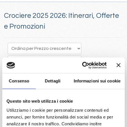
Crociere 2025 2026: Itinerari, Offerte
e Promozioni
Consenso
Dettagli
Informazioni sui cookie
Crociere 205, Il tempo vola e programmare in anticipo una
Questo sito web utilizza i cookie
crociera porta vantaggi economici con la scelta della migliore
Utilizziamo i cookie per personalizzare contenuti ed
disponibilità
annunci, per fornire funzionalità dei social media e per
Visita il portale per trovare le crociere 2025 con Costa e Mc
analizzare il nostro traffico. Condividiamo inoltre