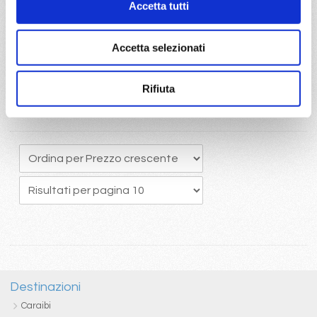
Accetta tutti
originario potrete usufruire del pacchetto bevande Easy 24/24,
che comprende una ottima selezione di bevande alcoliche e
analcoliche calde e fredde
Accetta selezionati
Rifiuta
Destinazioni
Caraibi