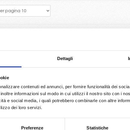
a crociera porta vantaggi economici con la scelta della migliore dispo
e Mc crociere
Dettagli
World europe...
giro del mondo con Costa Deliziosa.
side, Grandiosa, Seaview...per un 2025 ricco di novità.
ookie
biltia di bloccare la prenotazione con 50€ a persona...
nalizzare contenuti ed annunci, per fornire funzionalità dei socia
so Spagna Francia Malta
inoltre informazioni sul modo in cui utilizzi il nostro sito con i n
 Costa Azzurra, Spagna...
icità e social media, i quali potrebbero combinarle con altre inform
no e Roma
lizzo dei loro servizi.
le con Volo da Milano incluse
o originario potrete usufruire del pacchetto bevande Easy 24/24, ch
Preferenze
Statistiche