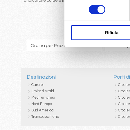
analcoliche calde e fredde
consenso
Rifiuta
Destinazioni
Porti d
Caraibi
Crocie
Emirati Arabi
Crocie
Mediterraneo
Crocier
Nord Europa
Crocie
Sud America
Crocie
Transoceaniche
Crocie