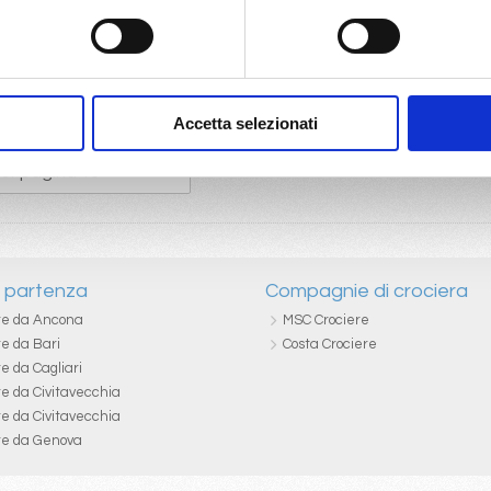
Accetta selezionati
i partenza
Compagnie di crociera
re da Ancona
MSC Crociere
re da Bari
Costa Crociere
e da Cagliari
re da Civitavecchia
re da Civitavecchia
re da Genova