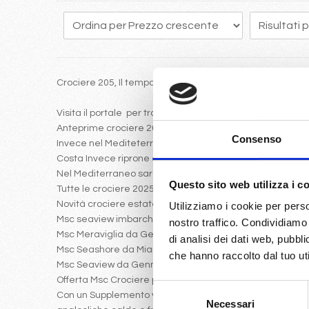
Crociere 205, Il tempo vola e programmare in anticipo un
Visita il portale per trovare le crociere 2025 con Costa 
Anteprime crociere 2025: Msc Euribia a Dubai
Consenso
Invece nel Mediteterraneo da gennaio 2025 partira Msc 
Costa Invece riprone come crociera nel 2025 iniziale, il 
Nel Mediterraneo saranno presenti le ammiraglie Msc Sea
Questo sito web utilizza i c
Tutte le crociere 2025 possiamo sembre sfruttare la possi
Novità crociere estate 2025
Utilizziamo i cookie per perso
Msc seaview imbarcherà da Genova Napoli Messina ver
nostro traffico. Condividiamo 
Msc Meraviglia da Genova Civitavecchia navigherà verso
di analisi dei dati web, pubbl
Msc Seashore da Miami verso i Caraibi con volo da Mila
che hanno raccolto dal tuo uti
Msc Seaview da Gennaio a Marzo navigherà verso le Antil
Offerta Msc Crociere per i mesi da Gennaio a marzo:
Selezione
Con un Supplemento veramente ridotto rispetto al listin
Necessari
del