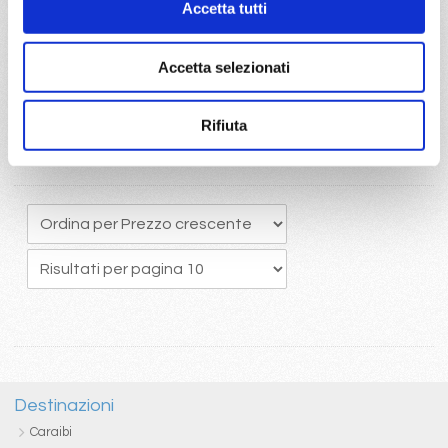
Accetta tutti
originario potrete usufruire del pacchetto bevande Easy 24/24,
che comprende una ottima selezione di bevande alcoliche e
analcoliche calde e fredde
Accetta selezionati
Rifiuta
Destinazioni
Caraibi