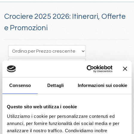
Crociere 2025 2026: Itinerari, Offerte
e Promozioni
Consenso
Dettagli
Informazioni sui cookie
Crociere 205, Il tempo vola e programmare in anticipo una
Questo sito web utilizza i cookie
crociera porta vantaggi economici con la scelta della migliore
Utilizziamo i cookie per personalizzare contenuti ed
disponibilità
annunci, per fornire funzionalità dei social media e per
Visita il portale per trovare le crociere 2025 con Costa e Mc
analizzare il nostro traffico. Condividiamo inoltre