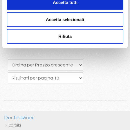
Accetta tutti
originario potrete usufruire del pacchetto bevande Easy 24/24,
che comprende una ottima selezione di bevande alcoliche e
analcoliche calde e fredde
Accetta selezionati
Rifiuta
Destinazioni
Caraibi