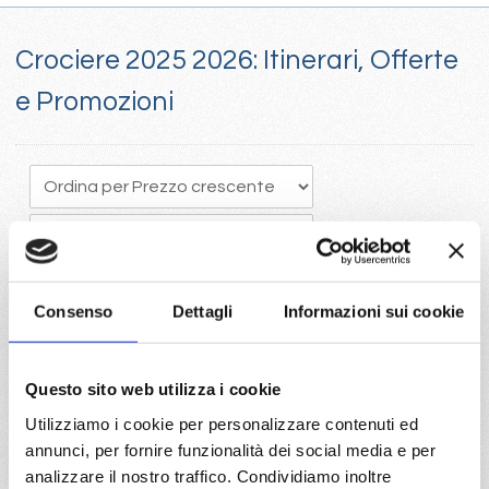
Crociere 2025 2026: Itinerari, Offerte
e Promozioni
Consenso
Dettagli
Informazioni sui cookie
Crociere 205, Il tempo vola e programmare in anticipo una
Questo sito web utilizza i cookie
crociera porta vantaggi economici con la scelta della migliore
Utilizziamo i cookie per personalizzare contenuti ed
disponibilità
annunci, per fornire funzionalità dei social media e per
Visita il portale per trovare le crociere 2025 con Costa e Mc
analizzare il nostro traffico. Condividiamo inoltre