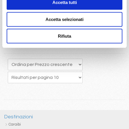
Accetta tutti
originario potrete usufruire del pacchetto bevande Easy 24/24,
che comprende una ottima selezione di bevande alcoliche e
analcoliche calde e fredde
Accetta selezionati
Rifiuta
Destinazioni
Caraibi