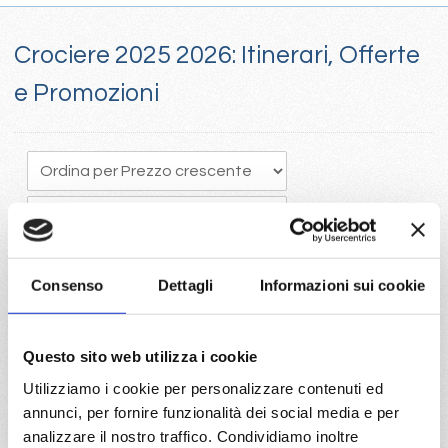
Crociere 2025 2026: Itinerari, Offerte
e Promozioni
Consenso
Dettagli
Informazioni sui cookie
Crociere 205, Il tempo vola e programmare in anticipo una
Questo sito web utilizza i cookie
crociera porta vantaggi economici con la scelta della migliore
Utilizziamo i cookie per personalizzare contenuti ed
disponibilità
annunci, per fornire funzionalità dei social media e per
Visita il portale per trovare le crociere 2025 con Costa e Mc
analizzare il nostro traffico. Condividiamo inoltre