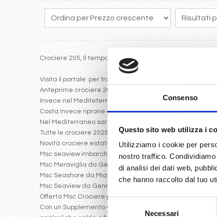
Crociere 205, Il tempo vola e programmare in anticipo un
Visita il portale per trovare le crociere 2025 con Costa 
Anteprime crociere 2025: Msc Euribia a Dubai
Consenso
Invece nel Mediteterraneo da gennaio 2025 partira Msc 
Costa Invece riprone come crociera nel 2025 iniziale, il 
Nel Mediterraneo saranno presenti le ammiraglie Msc Sea
Questo sito web utilizza i c
Tutte le crociere 2025 possiamo sembre sfruttare la possi
Novità crociere estate 2025
Utilizziamo i cookie per perso
Msc seaview imbarcherà da Genova Napoli Messina ver
nostro traffico. Condividiamo 
Msc Meraviglia da Genova Civitavecchia navigherà verso
di analisi dei dati web, pubbl
Msc Seashore da Miami verso i Caraibi con volo da Mila
che hanno raccolto dal tuo uti
Msc Seaview da Gennaio a Marzo navigherà verso le Antil
Offerta Msc Crociere per i mesi da Gennaio a marzo:
Selezione
Con un Supplemento veramente ridotto rispetto al listin
Necessari
del