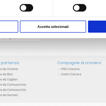
Accetta selezionati
i partenza
Compagnie di crociera
re da Ancona
MSC Crociere
re da Bari
Costa Crociere
e da Cagliari
re da Civitavecchia
re da Civitavecchia
re da Genova