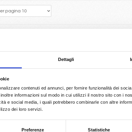
a crociera porta vantaggi economici con la scelta della migliore dispo
e Mc crociere
Dettagli
World europe...
giro del mondo con Costa Deliziosa.
side, Grandiosa, Seaview...per un 2025 ricco di novità.
ookie
biltia di bloccare la prenotazione con 50€ a persona...
nalizzare contenuti ed annunci, per fornire funzionalità dei socia
so Spagna Francia Malta
inoltre informazioni sul modo in cui utilizzi il nostro sito con i n
 Costa Azzurra, Spagna...
icità e social media, i quali potrebbero combinarle con altre inform
no e Roma
lizzo dei loro servizi.
le con Volo da Milano incluse
o originario potrete usufruire del pacchetto bevande Easy 24/24, ch
Preferenze
Statistiche