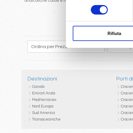
analcoliche calde e fredde
consenso
Rifiuta
Destinazioni
Porti d
Caraibi
Crocie
Emirati Arabi
Crocie
Mediterraneo
Crocier
Nord Europa
Crocie
Sud America
Crocie
Transoceaniche
Crocie