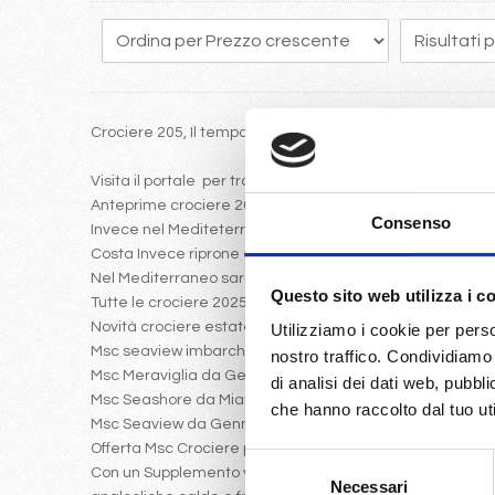
Crociere 205, Il tempo vola e programmare in anticipo un
Visita il portale per trovare le crociere 2025 con Costa 
Anteprime crociere 2025: Msc Euribia a Dubai
Consenso
Invece nel Mediteterraneo da gennaio 2025 partira Msc 
Costa Invece riprone come crociera nel 2025 iniziale, il 
Nel Mediterraneo saranno presenti le ammiraglie Msc Sea
Questo sito web utilizza i c
Tutte le crociere 2025 possiamo sembre sfruttare la possi
Novità crociere estate 2025
Utilizziamo i cookie per perso
Msc seaview imbarcherà da Genova Napoli Messina ver
nostro traffico. Condividiamo 
Msc Meraviglia da Genova Civitavecchia navigherà verso
di analisi dei dati web, pubbl
Msc Seashore da Miami verso i Caraibi con volo da Mila
che hanno raccolto dal tuo uti
Msc Seaview da Gennaio a Marzo navigherà verso le Antil
Offerta Msc Crociere per i mesi da Gennaio a marzo:
Selezione
Con un Supplemento veramente ridotto rispetto al listin
Necessari
del