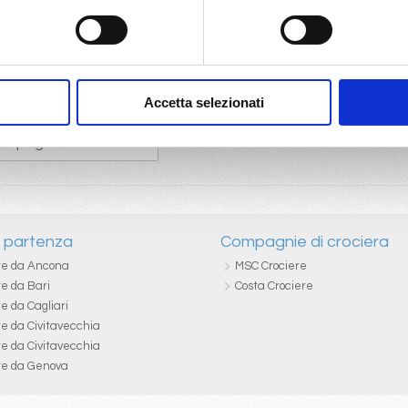
Accetta selezionati
i partenza
Compagnie di crociera
re da Ancona
MSC Crociere
re da Bari
Costa Crociere
e da Cagliari
re da Civitavecchia
re da Civitavecchia
re da Genova