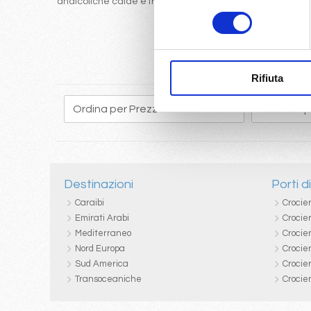
analcoliche calde e fredde
consenso
Rifiuta
Destinazioni
Porti d
Caraibi
Crocie
Emirati Arabi
Crocie
Mediterraneo
Crocier
Nord Europa
Crocie
Sud America
Crocie
Transoceaniche
Crocie