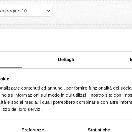
a crociera porta vantaggi economici con la scelta della migliore dispo
e Mc crociere
Dettagli
World europe...
giro del mondo con Costa Deliziosa.
side, Grandiosa, Seaview...per un 2025 ricco di novità.
ookie
biltia di bloccare la prenotazione con 50€ a persona...
nalizzare contenuti ed annunci, per fornire funzionalità dei socia
so Spagna Francia Malta
inoltre informazioni sul modo in cui utilizzi il nostro sito con i n
 Costa Azzurra, Spagna...
icità e social media, i quali potrebbero combinarle con altre inform
no e Roma
lizzo dei loro servizi.
le con Volo da Milano incluse
o originario potrete usufruire del pacchetto bevande Easy 24/24, ch
Preferenze
Statistiche