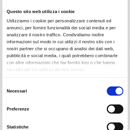
27/08/2026
€ 903
Questo sito web utilizza i cookie
Utilizziamo i cookie per personalizzare contenuti ed
a partire da
annunci, per fornire funzionalità dei social media e per
€ 903
analizzare il nostro traffico. Condividiamo inoltre
informazioni sul modo in cui utilizzi il nostro sito con i
DETTAGLI
nostri partner che si occupano di analisi dei dati web,
pubblicità e social media, i quali potrebbero combinarle
con altre informazioni che hai fornito loro o che hanno
da
Barcellona
con
MSC
raccolto dal tuo utilizzo dei loro servizi.
Splendida
Mediterraneo
8 giorni
Selezione
Barcellona, Marsiglia, La Spezia, Napoli, Palermo, Valletta,
Necessari
del
Barcellona
consenso
Preferenze
01/08/2026
08/08/2026
€ 1.013
€ 1.053
15/08/2026
22/08/2026
Statistiche