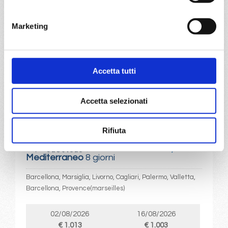
€ 1.003
€ 953
29/08/2026
Marketing
€ 913
a partire da
Accetta tutti
€ 913
DETTAGLI
Accetta selezionati
Rifiuta
da
Barcellona
con
MSC
Splendida
Mediterraneo
8 giorni
Barcellona, Marsiglia, Livorno, Cagliari, Palermo, Valletta,
Barcellona, Provence(marseilles)
02/08/2026
16/08/2026
€ 1.013
€ 1.003