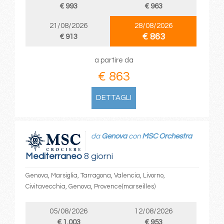
€ 993
€ 963
21/08/2026
28/08/2026
€ 863
€ 913
a partire da
€ 863
DETTAGLI
da
Genova
con
MSC Orchestra
Mediterraneo
8 giorni
Genova, Marsiglia, Tarragona, Valencia, Livorno,
Civitavecchia, Genova, Provence(marseilles)
05/08/2026
12/08/2026
€ 1.003
€ 953