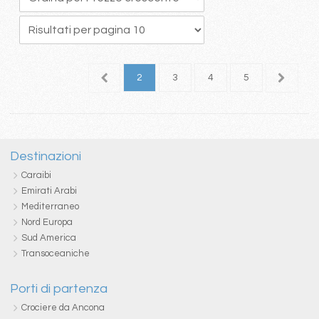
1
2
3
4
5
6
Destinazioni
Caraibi
Emirati Arabi
Mediterraneo
Nord Europa
Sud America
Transoceaniche
Porti di partenza
Crociere da Ancona