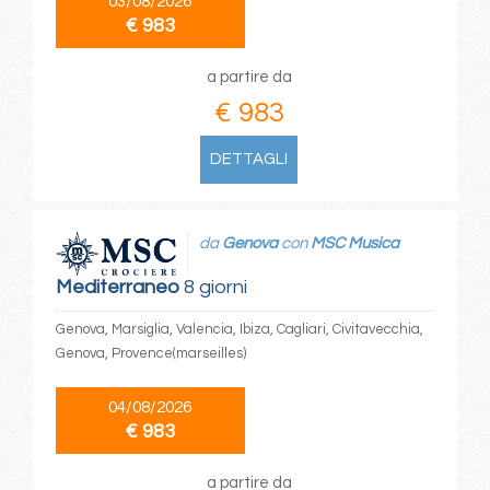
03/08/2026
€ 983
a partire da
€ 983
DETTAGLI
da
Genova
con
MSC Musica
Mediterraneo
8 giorni
Genova, Marsiglia, Valencia, Ibiza, Cagliari, Civitavecchia,
Genova, Provence(marseilles)
04/08/2026
€ 983
a partire da