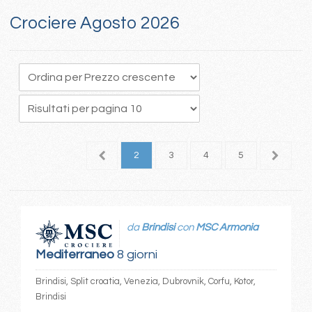
Crociere Agosto 2026
1
2
3
4
5
6
da
Brindisi
con
MSC Armonia
Mediterraneo
8 giorni
Brindisi, Split croatia, Venezia, Dubrovnik, Corfu, Kotor,
Brindisi