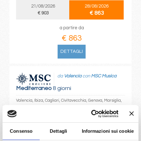
21/08/2026
28/08/2026
€ 863
€ 903
a partire da
€ 863
DETTAGLI
da
Valencia
con
MSC Musica
Mediterraneo
8 giorni
Valencia, Ibiza, Cagliari, Civitavecchia, Genova, Marsiglia,
Valencia, Provence(marseilles)
13/08/2026
20/08/2026
€ 1.003
€ 953
Consenso
Dettagli
Informazioni sui cookie