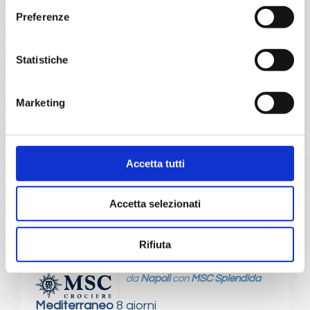
Kusadasi
Preferenze
03/08/2026
10/08/2026
€ 1.023
€ 1.073
Statistiche
17/08/2026
24/08/2026
€ 1.043
€ 993
Marketing
31/08/2026
€ 943
Accetta tutti
a partire da
€ 943
Accetta selezionati
DETTAGLI
Rifiuta
da
Napoli
con
MSC Splendida
Mediterraneo
8 giorni