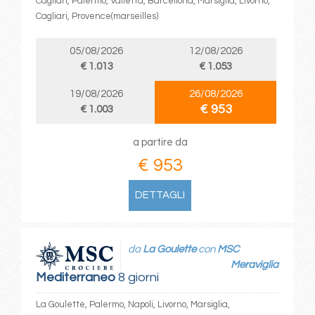
Cagliari, Palermo, Valletta, Barcellona, Marsiglia, Livorno,
Cagliari, Provence(marseilles)
05/08/2026
12/08/2026
€ 1.013
€ 1.053
19/08/2026
26/08/2026
€ 953
€ 1.003
a partire da
€ 953
DETTAGLI
da
La Goulette
con
MSC
Meraviglia
Mediterraneo
8 giorni
La Goulette, Palermo, Napoli, Livorno, Marsiglia,