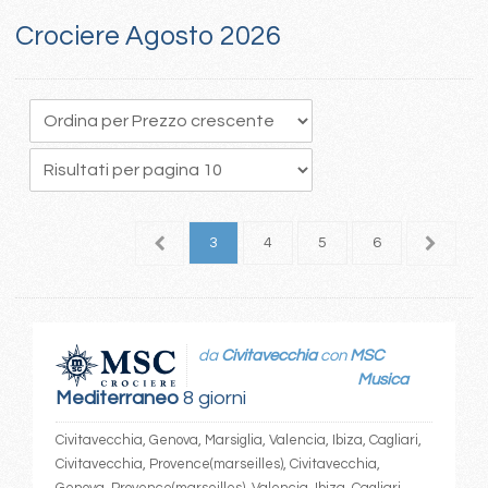
Crociere Agosto 2026
1
2
3
4
5
6
7
da
Civitavecchia
con
MSC
Musica
Mediterraneo
8 giorni
Civitavecchia, Genova, Marsiglia, Valencia, Ibiza, Cagliari,
Civitavecchia, Provence(marseilles), Civitavecchia,