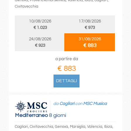
Genova, Provence(marseilles), Valencia, Ibiza, Cagliari,
Civitavecchia
10/08/2026
17/08/2026
€ 1.023
€ 973
24/08/2026
31/08/2026
€ 883
€ 923
a partire da
€ 883
DETTAGLI
da
Cagliari
con
MSC Musica
Mediterraneo
8 giorni
Cagliari, Civitavecchia, Genova, Marsiglia, Valencia, Ibiza,