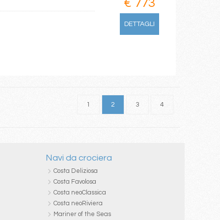
€ 773
DETTAGLI
1
2
3
4
Navi da crociera
Costa Deliziosa
Costa Favolosa
Costa neoClassica
Costa neoRiviera
Mariner of the Seas