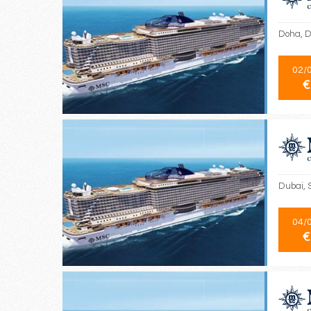
Doha, D
02/
€
Dubai, 
04/
€