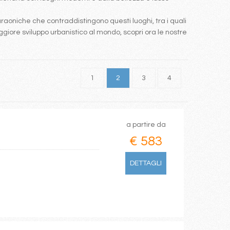
araoniche che contraddistingono questi luoghi, tra i quali
maggiore sviluppo urbanistico al mondo, scopri ora le nostre
1
2
3
4
a partire da
€ 583
DETTAGLI