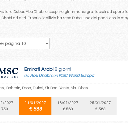
isitare Dubai, Abu Dhabi e scoprire gli immensi grattacieli ed opere f
Abu Dhabi ed altri. Proprio l'edilizia ha reso Dubai uno dei paesi con lo 
Emirati Arabi
8 giorni
da
Abu Dhabi
con
MSC World Europa
bi, Bahrain, Doha, Dubai, Sir Bani Yas Is, Abu Dhabi
01/2027
11/01/2027
18/01/2027
25/01/2027
€ 583
 753
€ 583
€ 583