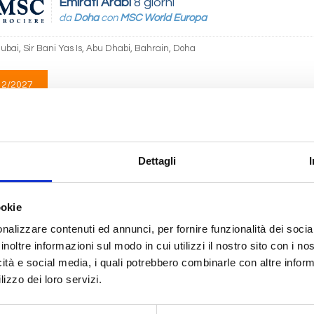
Emirati Arabi
8 giorni
da
Doha
con
MSC World Europa
ubai, Sir Bani Yas Is, Abu Dhabi, Bahrain, Doha
12/2027
 733
Emirati Arabi
8 giorni
Dettagli
da
Dubai
con
MSC World Europa
Sir Bani Yas Is, Abu Dhabi, Bahrain, Doha, Dubai
ookie
nalizzare contenuti ed annunci, per fornire funzionalità dei socia
12/2027
18/12/2027
25/12/2027
inoltre informazioni sul modo in cui utilizzi il nostro sito con i n
 733
€ 823
€ 1.263
icità e social media, i quali potrebbero combinarle con altre inform
lizzo dei loro servizi.
Emirati Arabi
8 giorni