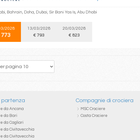
bi, Bahrain, Doha, Dubai, Sir Bani Yas Is, Abu Dhabi
03/2028
13/03/2028
20/03/2028
 773
€ 793
€ 823
i partenza
Compagnie di crociera
re da Ancona
MSC Crociere
re da Bari
Costa Crociere
e da Cagliari
re da Civitavecchia
re da Civitavecchia