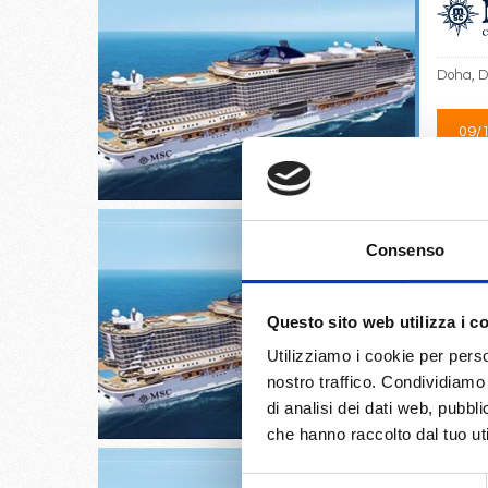
Doha, D
09/
€
Consenso
Dubai, 
Questo sito web utilizza i c
Utilizziamo i cookie per perso
11/
nostro traffico. Condividiamo 
€
di analisi dei dati web, pubbl
che hanno raccolto dal tuo uti
Selezione