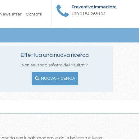
Preventivo immediato
+39 0184 268193
Newsletter
Contatti
Effettua una nuova ricerca
Non sei soddissfatto dei risultati?
NUOVA RICERCA
illenaria con luoghi moderni e dalla bellezza e lusso