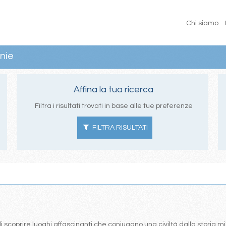
Chi siamo
nie
Affina la tua ricerca
Filtra i risultati trovati in base alle tue preferenze
FILTRA RISULTATI
i scoprire luoghi affascinanti che coniugano una civiltà dalla storia m