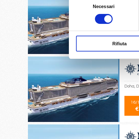
Necessari
del
consenso
Abu Dha
13/
€
Rifiuta
Doha, D
16/
€