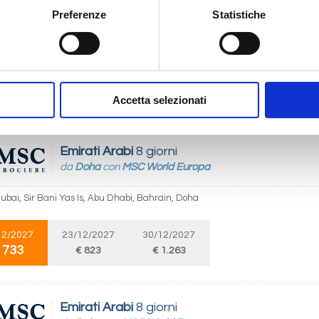
da
Abu Dhabi
con
MSC World Europa
Preferenze
Statistiche
bi, Bahrain, Doha, Dubai, Sir Bani Yas Is, Abu Dhabi
12/2027
20/12/2027
27/12/2027
 733
€ 823
€ 1.263
Accetta selezionati
Emirati Arabi
8 giorni
da
Doha
con
MSC World Europa
ubai, Sir Bani Yas Is, Abu Dhabi, Bahrain, Doha
12/2027
23/12/2027
30/12/2027
 733
€ 823
€ 1.263
Emirati Arabi
8 giorni