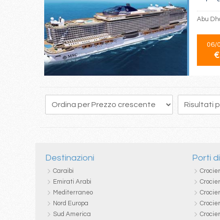
Abu Dha
06/
€
Destinazioni
Porti d
Caraibi
Crocie
Emirati Arabi
Crocie
Mediterraneo
Crocier
Nord Europa
Crocie
Sud America
Crocie