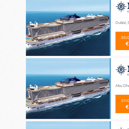
Dubai, 
05/
€
Abu Dha
07/
€