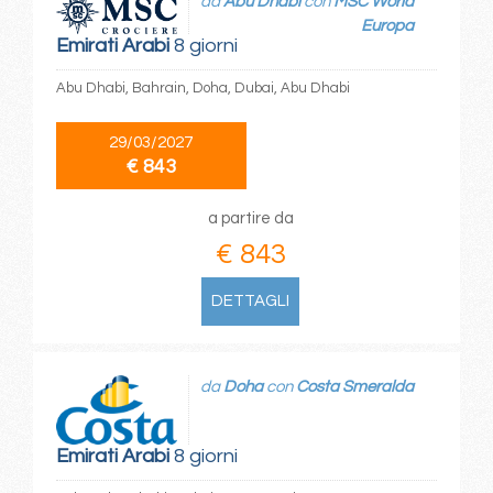
da
Abu Dhabi
con
MSC World
Europa
Emirati Arabi
8 giorni
Abu Dhabi, Bahrain, Doha, Dubai, Abu Dhabi
29/03/2027
€ 843
a partire da
€ 843
DETTAGLI
da
Doha
con
Costa Smeralda
Emirati Arabi
8 giorni