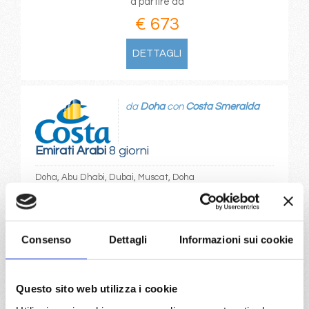
a partire da
€ 673
DETTAGLI
da
Doha
con
Costa Smeralda
Emirati Arabi
8 giorni
Doha, Abu Dhabi, Dubai, Muscat, Doha
07/01/2027
14/01/2027
€ 779
€ 779
Consenso
Dettagli
Informazioni sui cookie
21/01/2027
28/01/2027
€ 829
€ 829
Questo sito web utilizza i cookie
a partire da