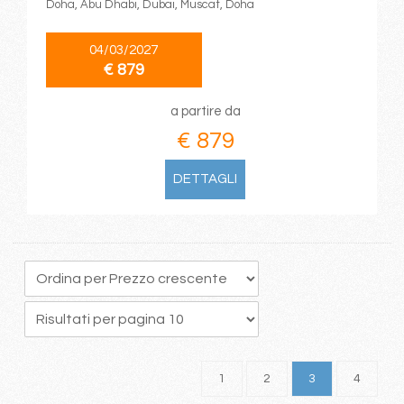
Doha, Abu Dhabi, Dubai, Muscat, Doha
04/03/2027
€ 879
a partire da
€ 879
DETTAGLI
1
2
3
4