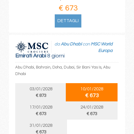
€ 673
DETTAGLI
da
Abu Dhabi
con
MSC World
Europa
Emirati Arabi
8 giorni
Abu Dhabi, Bahrain, Doha, Dubai, Sir Bani Yas Is, Abu
Dhabi
03/01/2028
10/01/2028
€ 673
€ 873
17/01/2028
24/01/2028
€ 673
€ 673
31/01/2028
€ 673