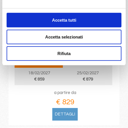
da
Doha
con
Costa Smeralda
Accetta tutti
Emirati Arabi
8 giorni
Accetta selezionati
Doha, Abu Dhabi, Dubai, Muscat, Doha
Rifiuta
04/02/2027
11/02/2027
€ 829
€ 859
18/02/2027
25/02/2027
€ 859
€ 879
a partire da
€ 829
DETTAGLI