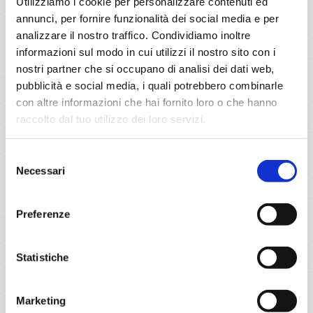
Utilizziamo i cookie per personalizzare contenuti ed
€ 779
annunci, per fornire funzionalità dei social media e per
analizzare il nostro traffico. Condividiamo inoltre
DETTAGLI
informazioni sul modo in cui utilizzi il nostro sito con i
nostri partner che si occupano di analisi dei dati web,
pubblicità e social media, i quali potrebbero combinarle
da
Abu Dhabi
con
MSC World
con altre informazioni che hai fornito loro o che hanno
Europa
raccolto dal tuo utilizzo dei loro servizi.
Emirati Arabi
8 giorni
Abu Dhabi, Bahrain, Doha, Dubai, Abu Dhabi
Selezione
Necessari
del
27/03/2028
consenso
€ 823
Preferenze
a partire da
€ 823
Statistiche
DETTAGLI
Marketing