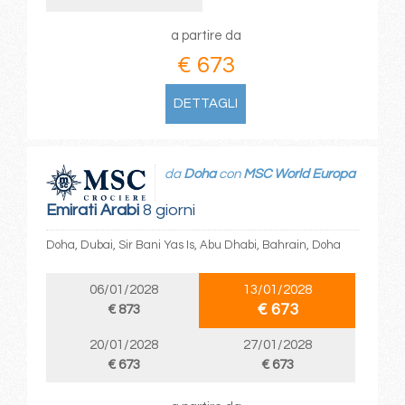
a partire da
€ 673
DETTAGLI
da
Doha
con
MSC World Europa
Emirati Arabi
8 giorni
Doha, Dubai, Sir Bani Yas Is, Abu Dhabi, Bahrain, Doha
06/01/2028
13/01/2028
€ 673
€ 873
20/01/2028
27/01/2028
€ 673
€ 673