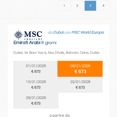
1
2
3
4
da
Dubai
con
MSC World Europa
Emirati Arabi
8 giorni
Dubai, Sir Bani Yas Is, Abu Dhabi, Bahrain, Doha, Dubai
01/01/2028
08/01/2028
€ 673
€ 873
15/01/2028
22/01/2028
€ 673
€ 673
29/01/2028
€ 673
a partire da