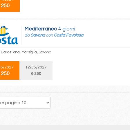
 250
Mediterraneo
4 giorni
da
Savona
con
Costa Favolosa
 Barcellona, Marsiglia, Savona
05/2027
12/05/2027
 250
€ 250
1
2
3
4
5
6
7