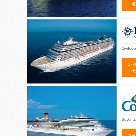
€
Civitave
27/
€
Savona,
28/