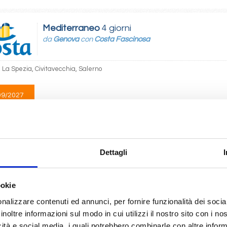
Mediterraneo
4 giorni
da
Genova
con
Costa Fascinosa
 La Spezia, Civitavecchia, Salerno
09/2027
 225
Mediterraneo
5 giorni
Dettagli
da
Salerno
con
Costa Fascinosa
ookie
, Catania, La Seyne, Savona
nalizzare contenuti ed annunci, per fornire funzionalità dei socia
inoltre informazioni sul modo in cui utilizzi il nostro sito con i n
10/2027
 235
icità e social media, i quali potrebbero combinarle con altre inform