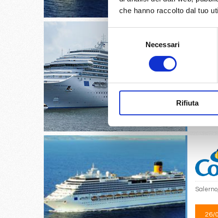
che hanno raccolto dal tuo uti
Selezione
Necessari
del
consenso
Savona,
11/
Rifiuta
€
Salerno
26/