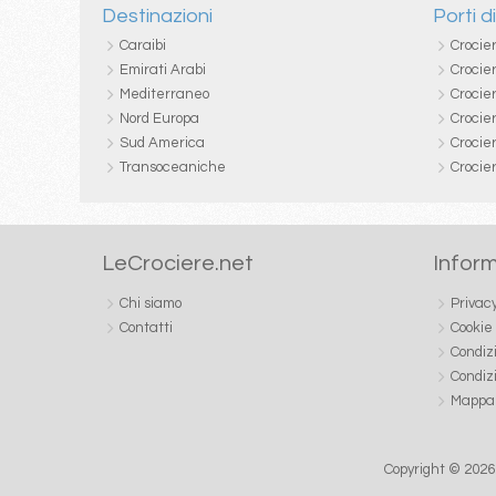
Destinazioni
Porti d
Caraibi
Crocie
Emirati Arabi
Crocie
Mediterraneo
Crocier
Nord Europa
Crocie
Sud America
Crocie
Transoceaniche
Crocie
LeCrociere.net
Inform
Chi siamo
Privac
Contatti
Cookie
Condiz
Condiz
Mappa 
Copyright © 2026 