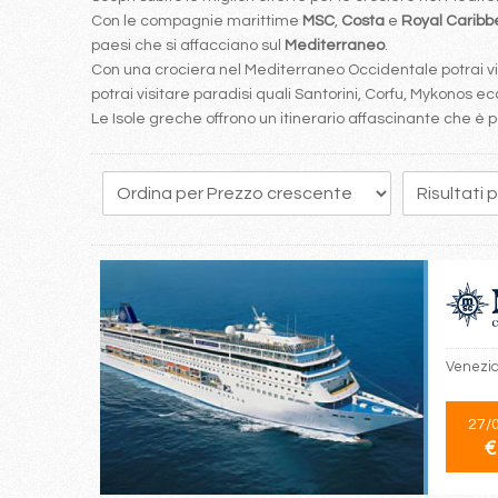
Con le compagnie marittime
MSC
,
Costa
e
Royal Carib
paesi che si affacciano sul
Mediterraneo
.
Con una crociera nel Mediterraneo Occidentale potrai visi
potrai visitare paradisi quali Santorini, Corfu, Mykonos ecc
Le Isole greche offrono un itinerario affascinante che 
Venezia,
27/
€