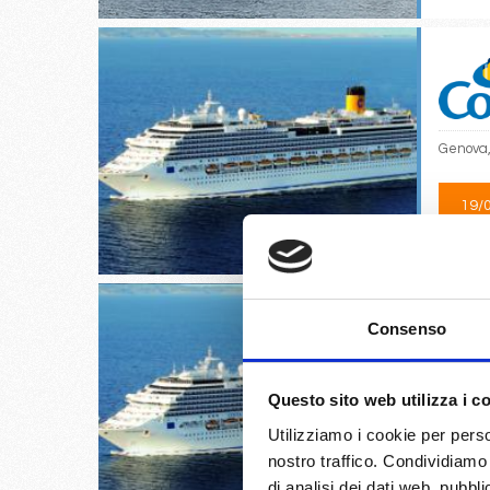
Genova,
19/
€
Consenso
Questo sito web utilizza i c
Salerno
Utilizziamo i cookie per perso
nostro traffico. Condividiamo 
27/
€
di analisi dei dati web, pubbl