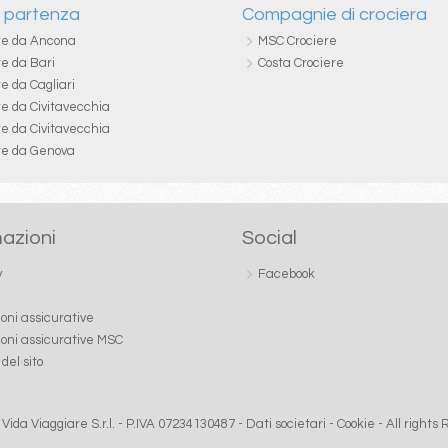
i partenza
Compagnie di crociera
re da Ancona
MSC Crociere
re da Bari
Costa Crociere
e da Cagliari
re da Civitavecchia
re da Civitavecchia
re da Genova
azioni
Social
y
Facebook
ioni assicurative
ioni assicurative MSC
del sito
Vida Viaggiare S.r.l. - P.IVA 07234130487 -
Dati societari
-
Cookie
- All rights