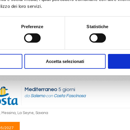
lizzo dei loro servizi.
Mediterraneo
5 giorni
Preferenze
Statistiche
da
Savona
con
Costa Serena
 Barcellona, Marsiglia, Savona
11/2027
Accetta selezionati
 235
Mediterraneo
5 giorni
da
Salerno
con
Costa Fascinosa
, Messina, La Seyne, Savona
05/2027