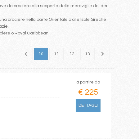
e da crociera alla scoperta delle meraviglie del dei
una crociere nella parte Orientale o alle Isole Greche
azie.
ociere o Royal Caribbean.
8
9
10
11
12
13
14
15
16
a partire da
€ 225
DETTAGLI