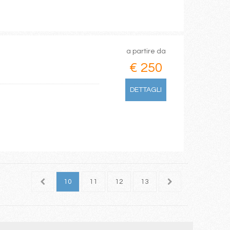
a partire da
€ 250
DETTAGLI
8
9
10
11
12
13
14
15
16