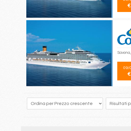
€
Savona,
09/
€