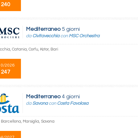
 240
Mediterraneo
5 giorni
da
Civitavecchia
con
MSC Orchestra
cchia, Catania, Corfu, Kotor, Bari
10/2026
 247
Mediterraneo
4 giorni
da
Savona
con
Costa Favolosa
 Barcellona, Marsiglia, Savona
04/2027