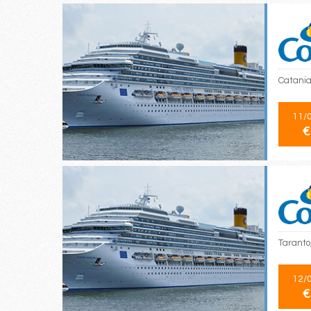
Catania
11/
€
Taranto,
12/
€