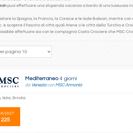
bean
puoi effettuare una stupenda vacanza a bordo di una lussuosa nav
tare la Spagna, la Francia, la Corsice e le Isole Baleari, mentre con 
. e scoprire il fascino di città quali Atene o le città della Turchia e Cro
è possibile effettuare sia con le compagnia Costa Crociere che MSC Cr
1
2
3
4
5
6
7
Mediterraneo
4 giorni
da
Venezia
con
MSC Armonia
 Kotor, Brindisi
04/2027
 225