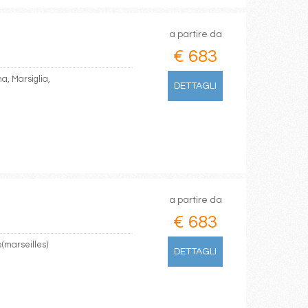
a partire da
€ 683
a, Marsiglia,
DETTAGLI
a partire da
€ 683
e(marseilles)
DETTAGLI