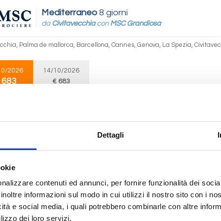
Mediterraneo
8 giorni
da
Civitavecchia
con
MSC Grandiosa
ecchia, Palma de mallorca, Barcellona, Cannes, Genova, La Spezia, Civitave
10/2026
14/10/2026
 683
€ 683
Mediterraneo
8 giorni
da
Genova
con
MSC Grandiosa
Dettagli
 La Spezia, Civitavecchia, Palma de mallorca, Barcellona, Cannes, Genova, M
ookie
10/2026
nalizzare contenuti ed annunci, per fornire funzionalità dei socia
 683
inoltre informazioni sul modo in cui utilizzi il nostro sito con i n
icità e social media, i quali potrebbero combinarle con altre inform
lizzo dei loro servizi.