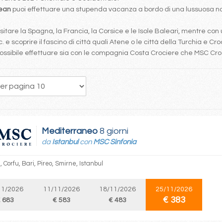
bean
puoi effettuare una stupenda vacanza a bordo di una lussuosa nav
tare la Spagna, la Francia, la Corsice e le Isole Baleari, mentre con 
. e scoprire il fascino di città quali Atene o le città della Turchia e Cro
è possibile effettuare sia con le compagnia Costa Crociere che MSC Cr
91
92
93
94
95
96
97
98
99
Mediterraneo
8 giorni
da
Istanbul
con
MSC Sinfonia
, Corfu, Bari, Pireo, Smirne, Istanbul
11/2026
11/11/2026
18/11/2026
25/11/2026
€ 383
 683
€ 583
€ 483