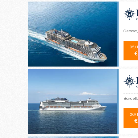
Genova,
05/
€
Barcello
06/
€