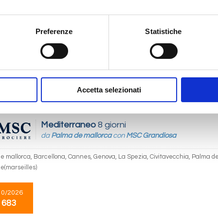
Mediterraneo
8 giorni
da
Civitavecchia
con
MSC Grandiosa
Preferenze
Statistiche
ecchia, Palma de mallorca, Barcellona, Cannes, Genova, La Spezia, Civitavecc
e(marseilles)
10/2026
 683
Accetta selezionati
Mediterraneo
8 giorni
da
Palma de mallorca
con
MSC Grandiosa
e mallorca, Barcellona, Cannes, Genova, La Spezia, Civitavecchia, Palma de 
e(marseilles)
10/2026
 683