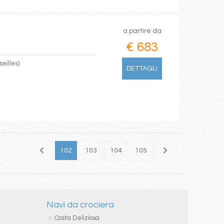
a partire da
€ 683
eilles)
DETTAGLI
100
101
102
103
104
105
106
107
108
Navi da crociera
Costa Deliziosa