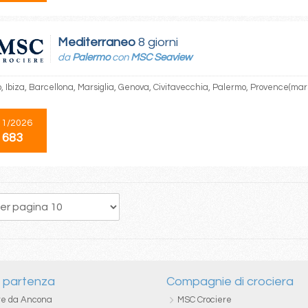
Mediterraneo
8 giorni
da
Palermo
con
MSC Seaview
 Ibiza, Barcellona, Marsiglia, Genova, Civitavecchia, Palermo, Provence(mars
11/2026
 683
91
92
93
94
95
96
97
98
99
i partenza
Compagnie di crociera
re da Ancona
MSC Crociere