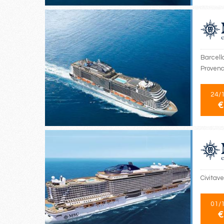
Barcell
Provenc
24/
€
Civitave
01/
€