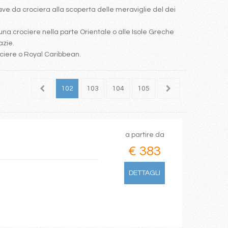
e da crociera alla scoperta delle meraviglie del dei
una crociere nella parte Orientale o alle Isole Greche
azie.
ociere o Royal Caribbean.
100
101
102
103
104
105
106
107
108
a partire da
€ 383
DETTAGLI