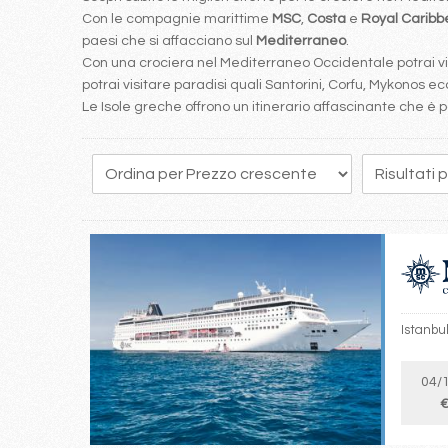
Con le compagnie marittime
MSC
,
Costa
e
Royal Carib
paesi che si affacciano sul
Mediterraneo
.
Con una crociera nel Mediterraneo Occidentale potrai visi
potrai visitare paradisi quali Santorini, Corfu, Mykonos ecc
Le Isole greche offrono un itinerario affascinante che 
82
83
84
85
86
87
88
89
90
Istanbul
04/
€