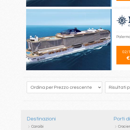
Palermo,
02/
€
82
83
84
85
86
87
88
89
90
Destinazioni
Porti d
Caraibi
Crocie