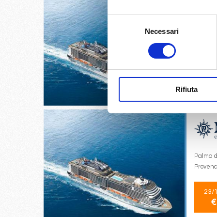
Selezione
Necessari
del
Civitav
consenso
Provenc
21/
€
Rifiuta
Palma d
Provenc
23/
€