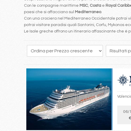
Con le compagnie marittime
MSC
,
Costa
e
Royal Carib
paesi che si affacciano sul
Mediterraneo
.
Con una crociera nel Mediterraneo Occidentale potrai visi
potrai visitare paradisi quali Santorini, Corfu, Mykonos ecc
Le Isole greche offrono un itinerario affascinante che 
87
88
89
90
91
92
93
94
95
Valencia
06/
€