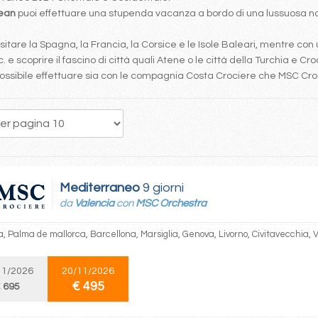
bean
puoi effettuare una stupenda vacanza a bordo di una lussuosa nav
tare la Spagna, la Francia, la Corsice e le Isole Baleari, mentre con 
. e scoprire il fascino di città quali Atene o le città della Turchia e Cro
è possibile effettuare sia con le compagnia Costa Crociere che MSC Cr
96
97
98
99
100
101
102
103
104
Mediterraneo
9 giorni
da
Valencia
con
MSC Orchestra
, Palma de mallorca, Barcellona, Marsiglia, Genova, Livorno, Civitavecchia, 
11/2026
20/11/2026
€ 495
 695