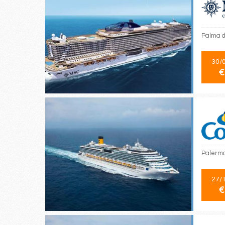
Palma d
30/
€
Palermo
27/
€