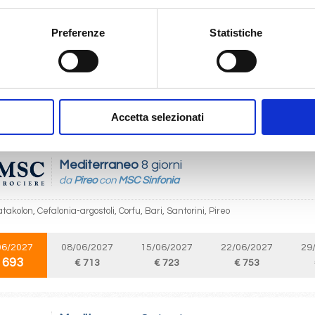
Mediterraneo
8 giorni
da
Venezia
con
MSC Armonia
Preferenze
Statistiche
 Dubrovnik, Corfu, Kotor, Brindisi, Split croatia, Venezia, Zadar
05/2027
 693
Accetta selezionati
Mediterraneo
8 giorni
da
Pireo
con
MSC Sinfonia
atakolon, Cefalonia-argostoli, Corfu, Bari, Santorini, Pireo
06/2027
08/06/2027
15/06/2027
22/06/2027
29
 693
€ 713
€ 723
€ 753