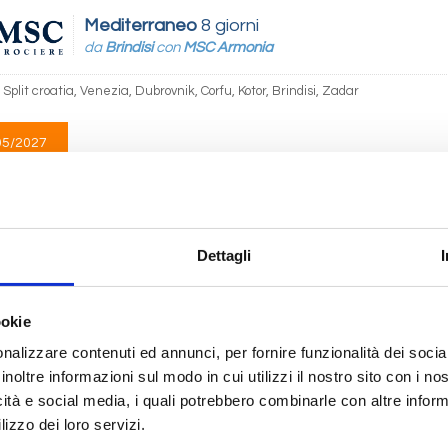
Mediterraneo
8 giorni
da
Brindisi
con
MSC Armonia
, Split croatia, Venezia, Dubrovnik, Corfu, Kotor, Brindisi, Zadar
05/2027
 693
Mediterraneo
8 giorni
Dettagli
da
Split croatia
con
MSC Armonia
oatia, Venezia, Dubrovnik, Corfu, Kotor, Brindisi, Split croatia, Zadar
ookie
nalizzare contenuti ed annunci, per fornire funzionalità dei socia
05/2027
inoltre informazioni sul modo in cui utilizzi il nostro sito con i n
 693
icità e social media, i quali potrebbero combinarle con altre inform
lizzo dei loro servizi.