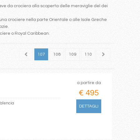
e da crociera alla scoperta delle meraviglie del dei
una crociere nella parte Orientale o alle Isole Greche
azie.
ociere o Royal Caribbean.
105
106
107
108
109
110
111
112
113
a partire da
€ 495
Valencia
DETTAGLI