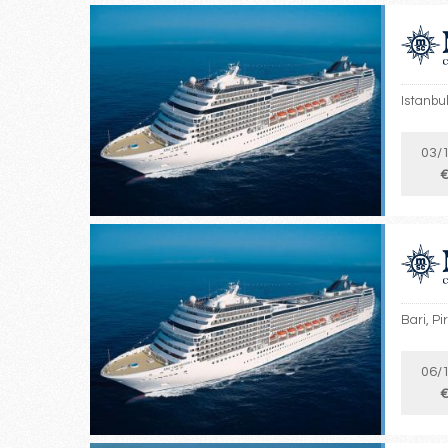
Istanbul
03/
€
Bari, Pi
06/
€