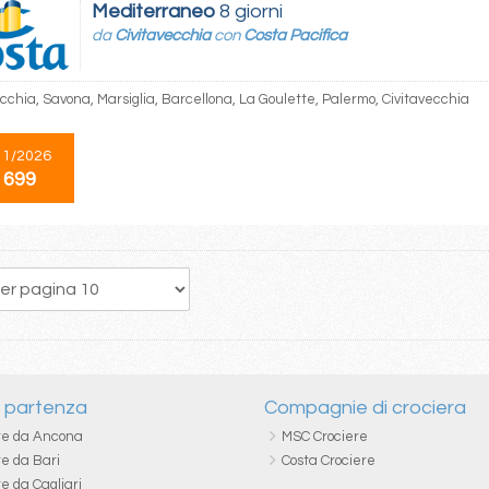
Mediterraneo
8 giorni
da
Civitavecchia
con
Costa Pacifica
ecchia, Savona, Marsiglia, Barcellona, La Goulette, Palermo, Civitavecchia
11/2026
 699
96
97
98
99
100
101
102
103
104
i partenza
Compagnie di crociera
re da Ancona
MSC Crociere
re da Bari
Costa Crociere
e da Cagliari