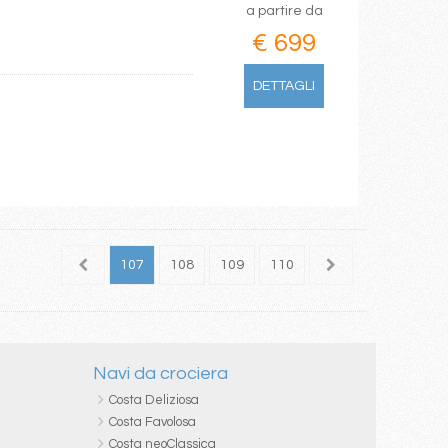
a partire da
€ 699
DETTAGLI
105
106
107
108
109
110
111
112
113
Navi da crociera
Costa Deliziosa
Costa Favolosa
Costa neoClassica