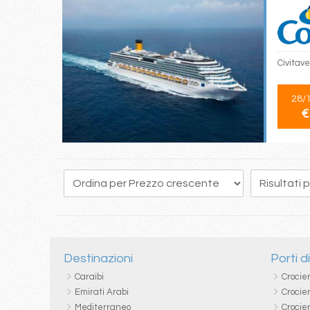
Civitav
28/
€
87
88
89
90
91
92
93
94
95
Destinazioni
Porti d
Caraibi
Crocie
Emirati Arabi
Crocie
Mediterraneo
Crocier