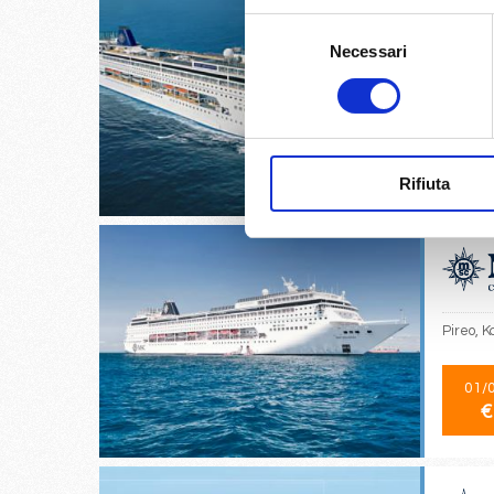
Selezione
Necessari
del
consenso
Venezia,
30/
€
Rifiuta
Pireo, K
01/
€