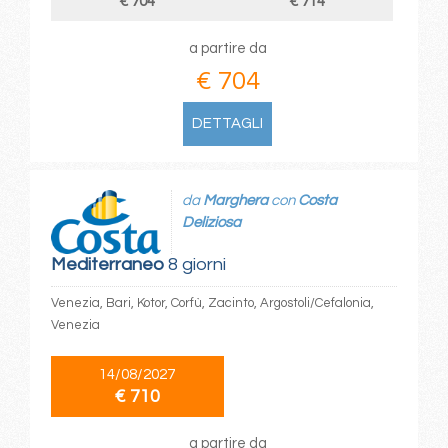
€ 704
€ 714
a partire da
€ 704
DETTAGLI
da
Marghera
con
Costa
Deliziosa
Mediterraneo
8 giorni
Venezia, Bari, Kotor, Corfù, Zacinto, Argostoli/Cefalonia,
Venezia
14/08/2027
€ 710
a partire da