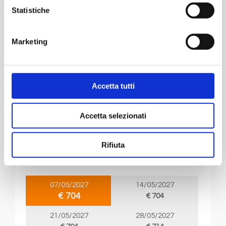
Statistiche
a partire da
€ 683
Marketing
DETTAGLI
Accetta tutti
da
Palma de mallorca
con
MSC
World
Mediterraneo
8 giorni
Accetta selezionati
Europa
Palma de mallorca, Barcellona, Marsiglia, Genova, La
Rifiuta
Spezia, Civitavecchia, Palma de mallorca,
Provence(marseilles)
07/05/2027
14/05/2027
€ 704
€ 704
21/05/2027
28/05/2027