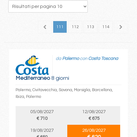
07
108
109
110
111
112
113
114
115
1
da
Palermo
con
Costa Toscana
Mediterraneo
8 giorni
Palermo, Civitavecchia, Savona, Marsiglia, Barcellona,
Ibiza, Palermo
05/08/2027
12/08/2027
€ 710
€ 675
19/08/2027
26/08/2027