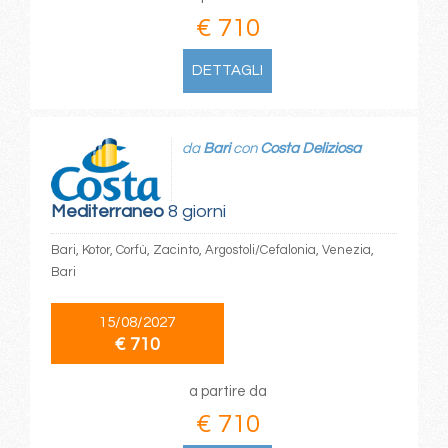
€ 710
DETTAGLI
da
Bari
con
Costa Deliziosa
Mediterraneo
8 giorni
Bari, Kotor, Corfù, Zacinto, Argostoli/Cefalonia, Venezia,
Bari
15/08/2027
€ 710
a partire da
€ 710