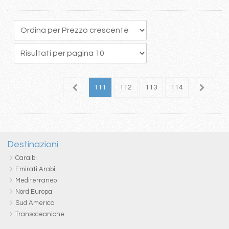
07
108
109
110
111
112
113
114
115
1
Destinazioni
Caraibi
Emirati Arabi
Mediterraneo
Nord Europa
Sud America
Transoceaniche