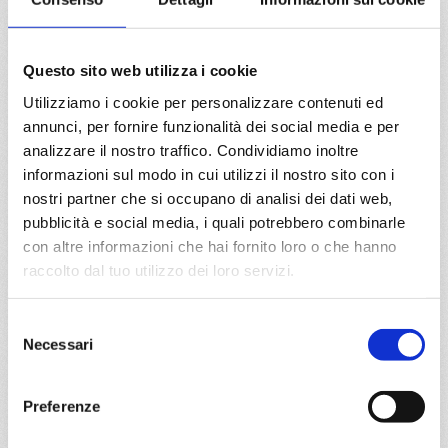
€ 683
€ 683
a partire da
Questo sito web utilizza i cookie
€ 683
Utilizziamo i cookie per personalizzare contenuti ed
DETTAGLI
annunci, per fornire funzionalità dei social media e per
analizzare il nostro traffico. Condividiamo inoltre
informazioni sul modo in cui utilizzi il nostro sito con i
nostri partner che si occupano di analisi dei dati web,
da
Split croatia
con
MSC
pubblicità e social media, i quali potrebbero combinarle
Armonia
Mediterraneo
8 giorni
con altre informazioni che hai fornito loro o che hanno
raccolto dal tuo utilizzo dei loro servizi.
Split croatia, Venezia, Dubrovnik, Corfu, Kotor, Brindisi, Split
croatia
Selezione
Necessari
del
07/10/2028
14/10/2028
€ 683
consenso
€ 703
Preferenze
21/10/2028
28/10/2028
€ 683
€ 683