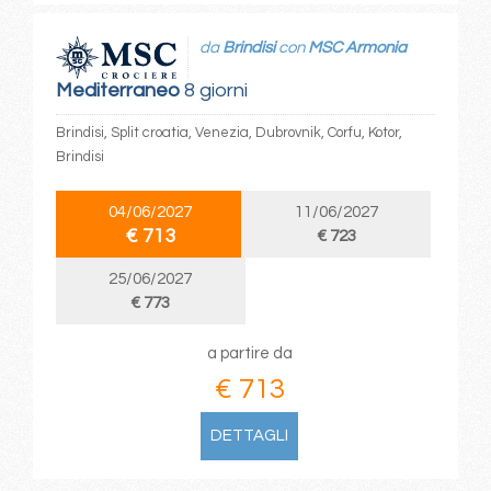
da
Brindisi
con
MSC Armonia
Mediterraneo
8 giorni
Brindisi, Split croatia, Venezia, Dubrovnik, Corfu, Kotor,
Brindisi
04/06/2027
11/06/2027
€ 713
€ 723
25/06/2027
€ 773
a partire da
€ 713
DETTAGLI