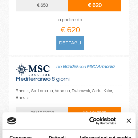
€ 620
€ 650
a partire da
€ 620
DETTAGLI
da
Brindisi
con
MSC Armonia
Mediterraneo
8 giorni
Brindisi, Split croatia, Venezia, Dubrovnik, Corfu, Kotor,
Brindisi
06/10/2028
13/10/2028
€ 683
€ 703
20/10/2028
27/10/2028
Consenso
Dettagli
Informazioni sui cookie