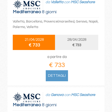
da
Valletta
con
MSC Seashore
Mediterraneo
8 giorni
Valletta, Barcellona, Provence(marseilles), Genova, Napoli,
Palermo, Valletta
21/04/2028
28/04/2028
€ 733
€ 733
a partire da
€ 733
DETTAGLI
da
Genova
con
MSC Seashore
Mediterraneo
8 giorni