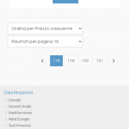
14
115
116
117
118
119
120
121
122
1
Destinazioni
Caraibi
Emirati Arabi
Mediterraneo
Nord Europa
Sud America