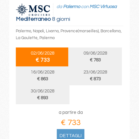
da
Palermo
con
MSC Virtuosa
Mediterraneo
8 giorni
Palermo, Napoli, Livorno, Provence(marseilles), Barcellona,
La Goulette, Palermo
02/06/2028
09/06/2028
€ 733
€ 783
16/06/2028
23/06/2028
€ 863
€ 873
30/06/2028
€ 893
a partire da
€ 733
DETTAGLI