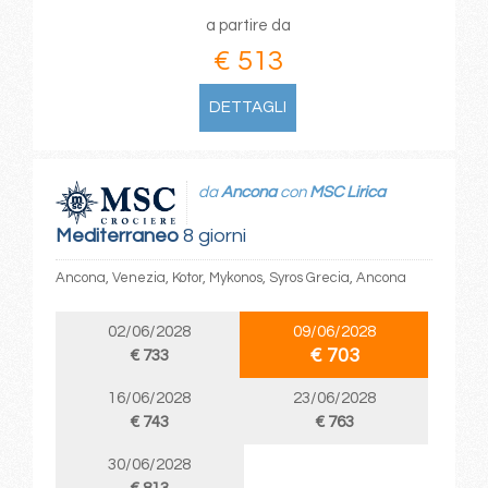
a partire da
€ 513
DETTAGLI
da
Ancona
con
MSC Lirica
Mediterraneo
8 giorni
Ancona, Venezia, Kotor, Mykonos, Syros Grecia, Ancona
02/06/2028
09/06/2028
€ 703
€ 733
16/06/2028
23/06/2028
€ 743
€ 763
30/06/2028