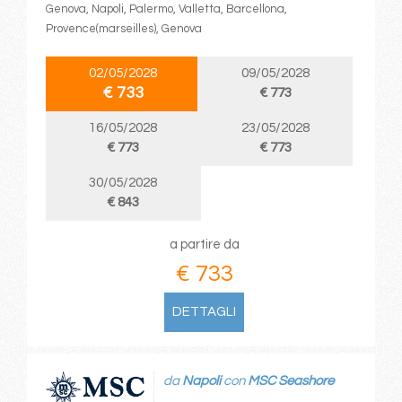
Genova, Napoli, Palermo, Valletta, Barcellona,
Provence(marseilles), Genova
02/05/2028
09/05/2028
€ 733
€ 773
16/05/2028
23/05/2028
€ 773
€ 773
30/05/2028
€ 843
a partire da
€ 733
DETTAGLI
da
Napoli
con
MSC Seashore