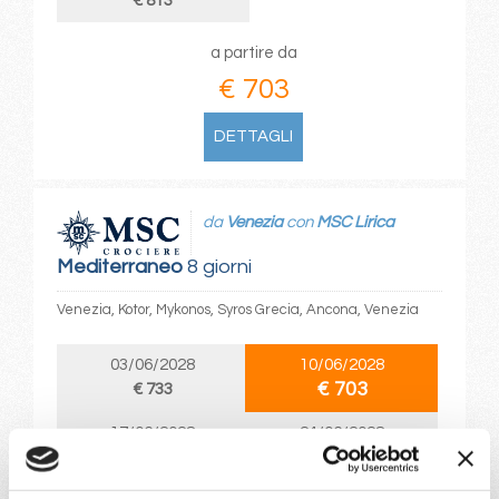
€ 813
a partire da
€ 703
DETTAGLI
da
Venezia
con
MSC Lirica
Mediterraneo
8 giorni
Venezia, Kotor, Mykonos, Syros Grecia, Ancona, Venezia
03/06/2028
10/06/2028
€ 703
€ 733
17/06/2028
24/06/2028
€ 743
€ 763