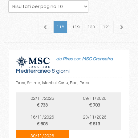
14
115
116
117
118
119
120
121
122
1
da
Pireo
con
MSC Orchestra
Mediterraneo
8 giorni
Pireo, Smirne, Istanbul, Corfu, Bari, Pireo
02/11/2026
09/11/2026
€ 733
€ 703
16/11/2026
23/11/2026
€ 603
€ 513
30/11/2026