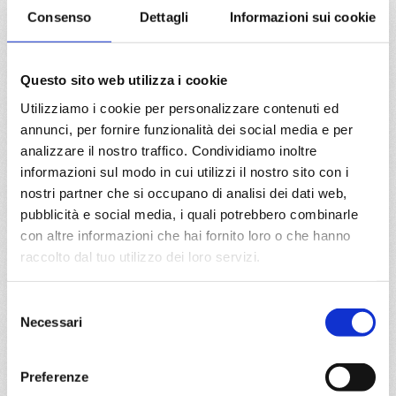
a partire da
Consenso
Dettagli
Informazioni sui cookie
€ 703
DETTAGLI
Questo sito web utilizza i cookie
Utilizziamo i cookie per personalizzare contenuti ed
annunci, per fornire funzionalità dei social media e per
da
Napoli
con
MSC Seashore
analizzare il nostro traffico. Condividiamo inoltre
informazioni sul modo in cui utilizzi il nostro sito con i
Mediterraneo
8 giorni
nostri partner che si occupano di analisi dei dati web,
Napoli, Palermo, Valletta, Barcellona,
pubblicità e social media, i quali potrebbero combinarle
Provence(marseilles), Genova, Napoli
con altre informazioni che hai fornito loro o che hanno
raccolto dal tuo utilizzo dei loro servizi.
19/04/2028
26/04/2028
€ 733
€ 733
Selezione
Necessari
del
a partire da
consenso
€ 733
Preferenze