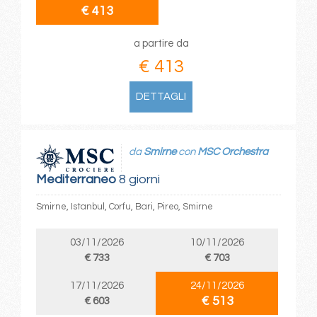
€ 413
a partire da
€ 413
DETTAGLI
da
Smirne
con
MSC Orchestra
Mediterraneo
8 giorni
Smirne, Istanbul, Corfu, Bari, Pireo, Smirne
03/11/2026
10/11/2026
€ 733
€ 703
17/11/2026
24/11/2026
€ 513
€ 603