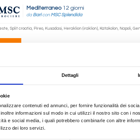
Mediterraneo
12 giorni
da
Bari
con
MSC Splendida
ieste, Split croatia, Pireo, Kusadasi, Heraklion (iraklion), Katakolon, Napoli, G
11/2027
 741
Dettagli
Mediterraneo
8 giorni
da
Napoli
con
MSC Divina
ookie
 Civitavecchia, Mykonos, Kusadasi, Mormugao, Napoli
nalizzare contenuti ed annunci, per fornire funzionalità dei socia
inoltre informazioni sul modo in cui utilizzi il nostro sito con i n
10/2026
08/10/2026
15/10/2026
22/10/2026
 743
€ 743
€ 743
€ 743
icità e social media, i quali potrebbero combinarle con altre inform
lizzo dei loro servizi.