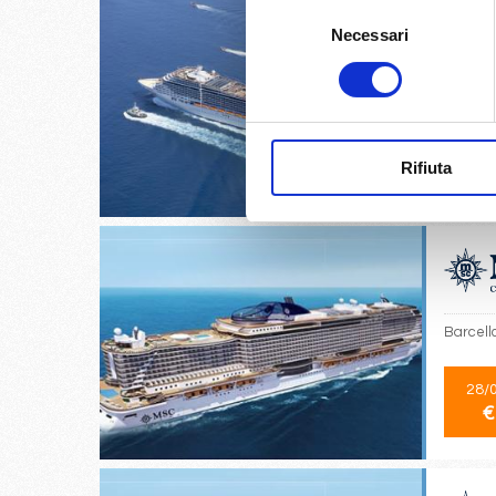
Selezione
Necessari
del
consenso
Civitav
02/
Rifiuta
€
Barcello
28/
€