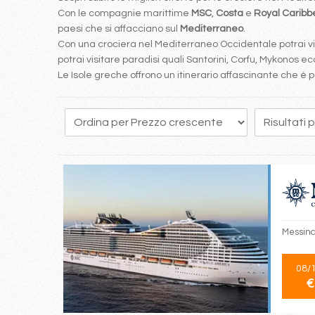
Con le compagnie marittime
MSC
,
Costa
e
Royal Carib
paesi che si affacciano sul
Mediterraneo
.
Con una crociera nel Mediterraneo Occidentale potrai visi
potrai visitare paradisi quali Santorini, Corfu, Mykonos ecc
Le Isole greche offrono un itinerario affascinante che 
99
100
101
102
103
104
105
106
107
Messina
08/
€