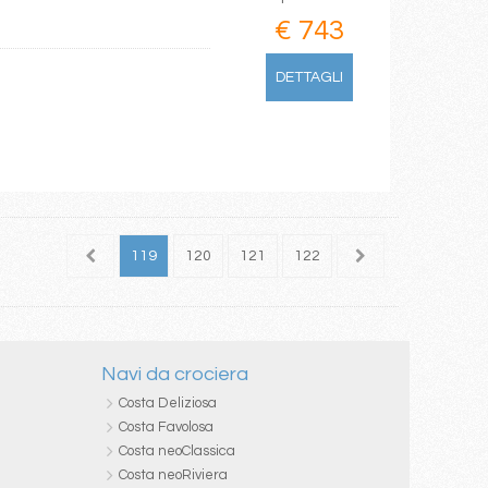
€ 743
DETTAGLI
117
118
119
120
121
122
123
124
125
Navi da crociera
Costa Deliziosa
Costa Favolosa
Costa neoClassica
Costa neoRiviera