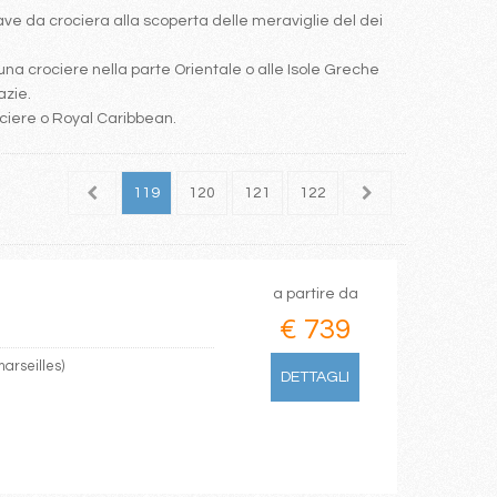
e da crociera alla scoperta delle meraviglie del dei
una crociere nella parte Orientale o alle Isole Greche
azie.
ociere o Royal Caribbean.
117
118
119
120
121
122
123
124
125
a partire da
€ 739
arseilles)
DETTAGLI