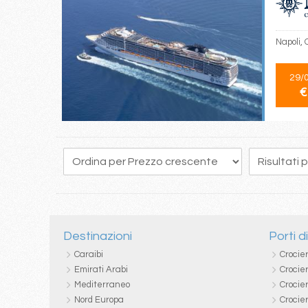
Napoli,
29/
€
99
100
101
102
103
104
105
106
107
Destinazioni
Porti d
Caraibi
Crocie
Emirati Arabi
Crocie
Mediterraneo
Crocier
Nord Europa
Crocie