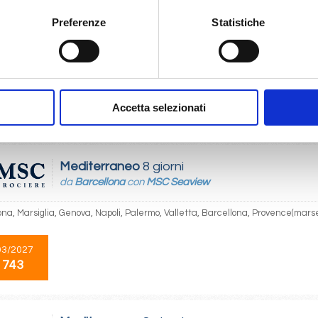
Mediterraneo
8 giorni
Preferenze
Statistiche
da
Civitavecchia
con
MSC Divina
ecchia, Mykonos, Kusadasi, Mormugao, Napoli, Civitavecchia
10/2026
09/10/2026
16/10/2026
23/10/2026
Accetta selezionati
 743
€ 743
€ 743
€ 743
Mediterraneo
8 giorni
da
Barcellona
con
MSC Seaview
na, Marsiglia, Genova, Napoli, Palermo, Valletta, Barcellona, Provence(marse
03/2027
 743