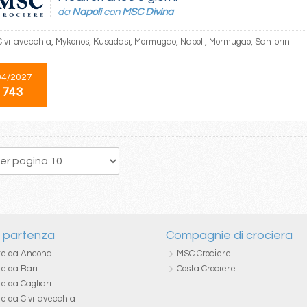
da
Napoli
con
MSC Divina
 Civitavecchia, Mykonos, Kusadasi, Mormugao, Napoli, Mormugao, Santorini
04/2027
 743
108
109
110
111
112
113
114
115
116
i partenza
Compagnie di crociera
re da Ancona
MSC Crociere
re da Bari
Costa Crociere
e da Cagliari
re da Civitavecchia