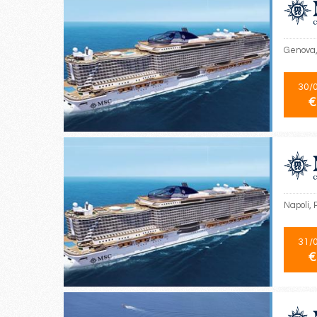
Genova, 
30/
€
Napoli, 
31/
€