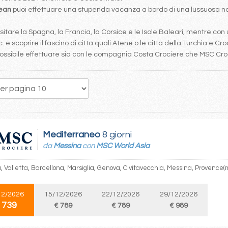
bean
puoi effettuare una stupenda vacanza a bordo di una lussuosa nav
tare la Spagna, la Francia, la Corsice e le Isole Baleari, mentre con 
. e scoprire il fascino di città quali Atene o le città della Turchia e Cro
è possibile effettuare sia con le compagnia Costa Crociere che MSC Cr
108
109
110
111
112
113
114
115
116
Mediterraneo
8 giorni
da
Messina
con
MSC World Asia
, Valletta, Barcellona, Marsiglia, Genova, Civitavecchia, Messina, Provence(m
12/2026
15/12/2026
22/12/2026
29/12/2026
 739
€ 789
€ 789
€ 989