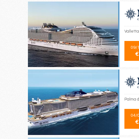
Valletta
09/
€
Palma d
04/
€