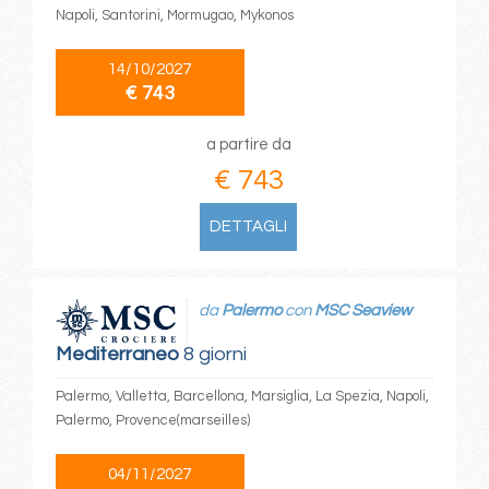
Napoli, Santorini, Mormugao, Mykonos
14/10/2027
€ 743
a partire da
€ 743
DETTAGLI
da
Palermo
con
MSC Seaview
Mediterraneo
8 giorni
Palermo, Valletta, Barcellona, Marsiglia, La Spezia, Napoli,
Palermo, Provence(marseilles)
04/11/2027