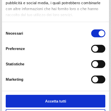
pubblicità e social media, i quali potrebbero combinarle
con altre informazioni che hai fornito loro o che hanno
raccolto dal tuo utilizzo dei loro servizi.
da
Civitavecchia
con
MSC Divina
Mediterraneo
8 giorni
Selezione
Necessari
del
Civitavecchia, Mykonos, Kusadasi, Mormugao, Napoli,
consenso
Civitavecchia, Mormugao, Santorini
Preferenze
08/10/2027
22/10/2027
€ 743
€ 743
Statistiche
a partire da
€ 743
Marketing
DETTAGLI
Accetta tutti
da
Mormugao
con
MSC Divina