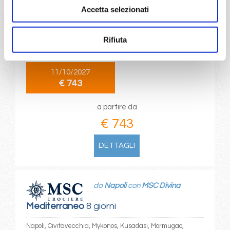
Accetta selezionati
Mediterraneo
8 giorni
Mormugao, Santorini, Napoli, Civitavecchia, Santorini,
Rifiuta
Mormugao
11/10/2027
€ 743
a partire da
€ 743
DETTAGLI
da
Napoli
con
MSC Divina
Mediterraneo
8 giorni
Napoli, Civitavecchia, Mykonos, Kusadasi, Mormugao,