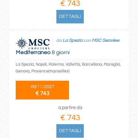
€ 743
DETTAGLI
da
La Spezia
con
MSC Seaview
Mediterraneo
8 giorni
La Spezia, Napoli, Palermo, Valletta, Barcellona, Marsiglia,
Genova, Provence(marseilles)
09/11/2027
€ 743
a partire da
€ 743
DETTAGLI