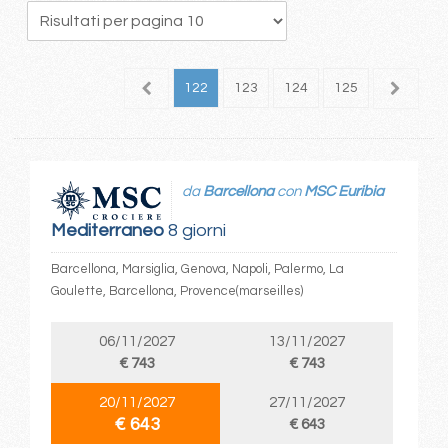
18
119
120
121
122
123
124
125
126
1
da
Barcellona
con
MSC Euribia
Mediterraneo
8 giorni
Barcellona, Marsiglia, Genova, Napoli, Palermo, La
Goulette, Barcellona, Provence(marseilles)
06/11/2027
13/11/2027
€ 743
€ 743
20/11/2027
27/11/2027
€ 643
€ 643