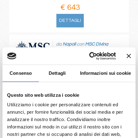
€ 643
DETTAGLI
da
Napoli
con
MSC Divina
Mediterraneo
8 giorni
Napoli, Civitavecchia, Mykonos, Kusadasi, Mormugao,
Consenso
Dettagli
Informazioni sui cookie
Napoli, Mormugao, Santorini
07/10/2027
21/10/2027
Questo sito web utilizza i cookie
€ 743
€ 743
Utilizziamo i cookie per personalizzare contenuti ed
annunci, per fornire funzionalità dei social media e per
a partire da
analizzare il nostro traffico. Condividiamo inoltre
€ 743
informazioni sul modo in cui utilizzi il nostro sito con i
nostri partner che si occupano di analisi dei dati web,
DETTAGLI