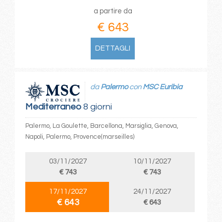
a partire da
€ 643
DETTAGLI
da
Palermo
con
MSC Euribia
Mediterraneo
8 giorni
Palermo, La Goulette, Barcellona, Marsiglia, Genova,
Napoli, Palermo, Provence(marseilles)
03/11/2027
10/11/2027
€ 743
€ 743
17/11/2027
24/11/2027
€ 643
€ 643