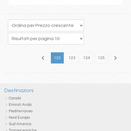
18
119
120
121
122
123
124
125
126
1
Destinazioni
Caraibi
Emirati Arabi
Mediterraneo
Nord Europa
Sud America
Transoceaniche