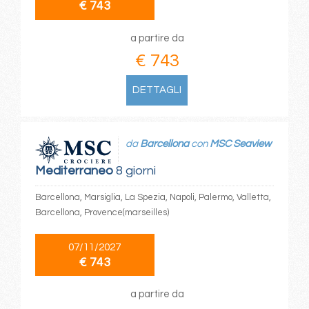
€ 743
a partire da
€ 743
DETTAGLI
da
Barcellona
con
MSC Seaview
Mediterraneo
8 giorni
Barcellona, Marsiglia, La Spezia, Napoli, Palermo, Valletta,
Barcellona, Provence(marseilles)
07/11/2027
€ 743
a partire da