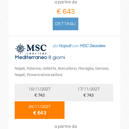
a partire da
€ 643
DETTAGLI
da
Napoli
con
MSC Seaview
Mediterraneo
8 giorni
Napoli, Palermo, Valletta, Barcellona, Marsiglia, Genova,
Napoli, Provence(marseilles)
10/11/2027
17/11/2027
€ 743
€ 743
24/11/2027
€ 643
a partire da