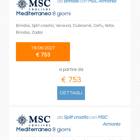
da
Brindisi
con
MSC Armonia
Mediterraneo
8 giorni
Brindisi, Split croatia, Venezia, Dubrovnik, Corfu, Kotor,
Brindisi, Zadar
18/06/2027
€ 753
a partire da
€ 753
DETTAGLI
da
Split croatia
con
MSC
Armonia
Mediterraneo
8 giorni