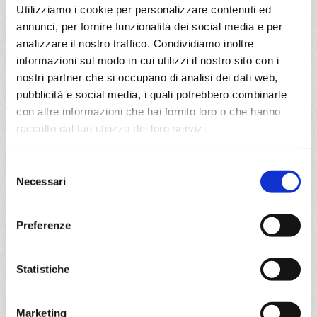
Utilizziamo i cookie per personalizzare contenuti ed
annunci, per fornire funzionalità dei social media e per
analizzare il nostro traffico. Condividiamo inoltre
da
Napoli
con
MSC Virtuosa
informazioni sul modo in cui utilizzi il nostro sito con i
Mediterraneo
8 giorni
nostri partner che si occupano di analisi dei dati web,
pubblicità e social media, i quali potrebbero combinarle
Napoli, Livorno, Marsiglia, Barcellona, La Goulette,
con altre informazioni che hai fornito loro o che hanno
Palermo, Napoli, Provence(marseilles)
raccolto dal tuo utilizzo dei loro servizi.
05/06/2027
12/06/2027
Selezione
€ 753
€ 803
Necessari
del
19/06/2027
26/06/2027
consenso
€ 833
€ 853
Preferenze
a partire da
€ 753
Statistiche
DETTAGLI
Marketing