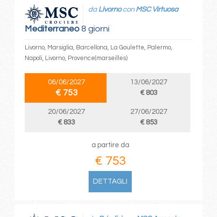
da
Livorno
con
MSC Virtuosa
Mediterraneo
8 giorni
Livorno, Marsiglia, Barcellona, La Goulette, Palermo,
Napoli, Livorno, Provence(marseilles)
06/06/2027
13/06/2027
€ 753
€ 803
20/06/2027
27/06/2027
€ 833
€ 853
a partire da
€ 753
DETTAGLI