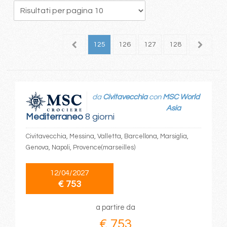
21
122
123
124
125
126
127
128
129
1
da
Civitavecchia
con
MSC World
Asia
Mediterraneo
8 giorni
Civitavecchia, Messina, Valletta, Barcellona, Marsiglia,
Genova, Napoli, Provence(marseilles)
12/04/2027
€ 753
a partire da
€ 753