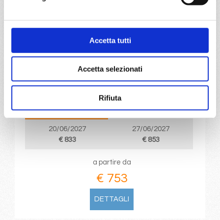
da
Barcellona
con
MSC Seaview
Accetta tutti
Mediterraneo
8 giorni
Barcellona, Marsiglia, Genova, Napoli, Palermo, Valletta,
Accetta selezionati
Barcellona, Provence(marseilles)
Rifiuta
06/06/2027
13/06/2027
€ 753
€ 803
20/06/2027
27/06/2027
€ 833
€ 853
a partire da
€ 753
DETTAGLI