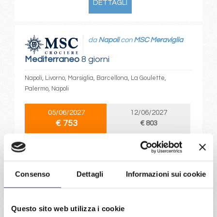
DETTAGLI
da
Napoli
con
MSC Meraviglia
Mediterraneo
8 giorni
Napoli, Livorno, Marsiglia, Barcellona, La Goulette,
Palermo, Napoli
05/06/2027
12/06/2027
€ 753
€ 803
19/06/2027
26/06/2027
€ 833
€ 853
Consenso
Dettagli
Informazioni sui cookie
a partire da
€ 753
Questo sito web utilizza i cookie
DETTAGLI