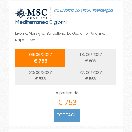
da
Livorno
con
MSC Meraviglia
Mediterraneo
8 giorni
Livorno, Marsiglia, Barcellona, La Goulette, Palermo,
Napoli, Livorno
06/06/2027
13/06/2027
€ 753
€ 803
20/06/2027
27/06/2027
€ 833
€ 853
a partire da
€ 753
DETTAGLI