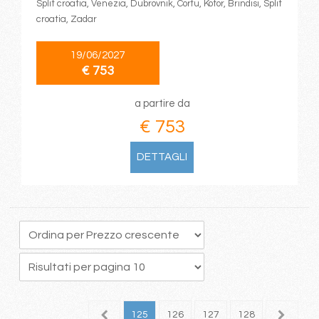
Split croatia, Venezia, Dubrovnik, Corfu, Kotor, Brindisi, Split
croatia, Zadar
19/06/2027
€ 753
a partire da
€ 753
DETTAGLI
21
122
123
124
125
126
127
128
129
1