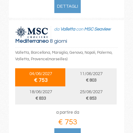
DETTAGLI
da
Valletta
con
MSC Seaview
Mediterraneo
8 giorni
Valletta, Barcellona, Marsiglia, Genova, Napoli, Palermo,
Valletta, Provence(marseilles)
04/06/2027
11/06/2027
€ 753
€ 803
18/06/2027
25/06/2027
€ 833
€ 853
a partire da
€ 753